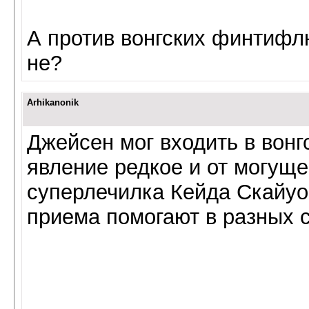
А против вонгских финтифл
не?
Arhikanonik
Джейсен мог входить в вонгс
явление редкое и от могуще
суперлечилка Кейда Скайуо
приема помогают в разных с