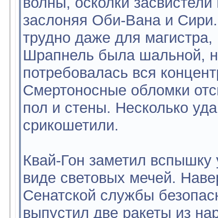
волны, осколки засвистели 
заслоняя Оби-Вана и Сири.
трудно даже для магистра, 
Шрапнель была шальной, н
потребовалась вся концент
Смертоносные обломки отск
пол и стены. Несколько уда
срикошетили.
Квай-Гон заметил вспышку 
виде световых мечей. Наве
Сенатской службы безопасн
выпустил две ракеты из на