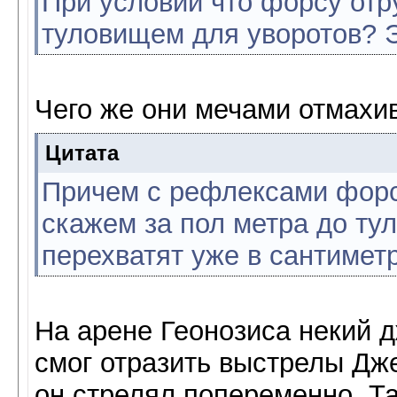
При условии что форсу отр
туловищем для уворотов? Э
Чего же они мечами отмахи
Цитата
Причем с рефлексами форс
скажем за пол метра до ту
перехватят уже в сантиметр
На арене Геонозиса некий 
смог отразить выстрелы Дже
он стрелял попеременно. Та