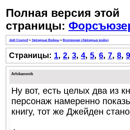
Полная версия этой
страницы:
Форсъюзе
Jedi Council
>
Звёздные Войны
>
Вселенная «Звёздных войн»
Страницы:
1
,
2
,
3
,
4
,
5
,
6
,
7
,
8
,
Arhikanonik
Ну вот, есть целых два из кн
персонаж намеренно показы
книгу, тот же Джейден стан