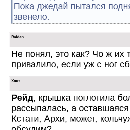
Пока джедай пытался подня
звенело.
Raiden
Не понял, это как? Чо ж их
привалило, если уж с ног с
Хант
Рейд
, крышка поглотила бо
рассыпалась, а оставшаяся 
Кстати, Архи, может, кольч
обсудим?