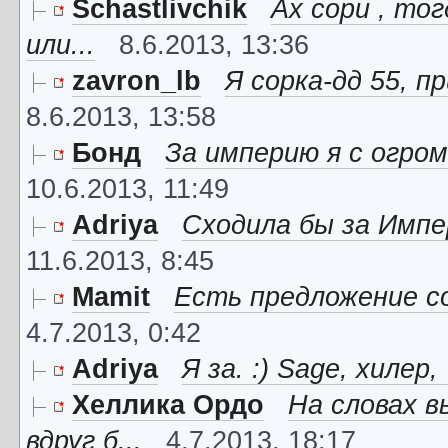
Schastlivchik
Ах сори , тог
или...
8.6.2013, 13:36
zavron_lb
Я сорка-дд 55, пр
8.6.2013, 13:58
Бонд
За империю я с огром
10.6.2013, 11:49
Adriya
Сходила бы за Импер
11.6.2013, 8:45
Mamit
Есть предложение со
4.7.2013, 0:42
Adriya
Я за. :) Sage, хилер
Хеллика Ордо
На словах 
вдруг б...
4.7.2013, 18:17