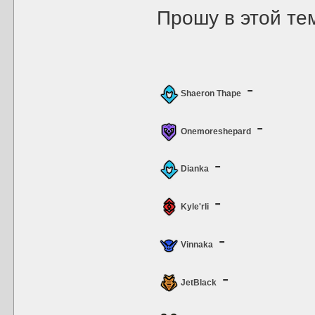
Прошу в этой те
-
Shaeron Thape
-
Onemoreshepard
-
Dianka
-
Kyle'rli
-
Vinnaka
-
JetBlack