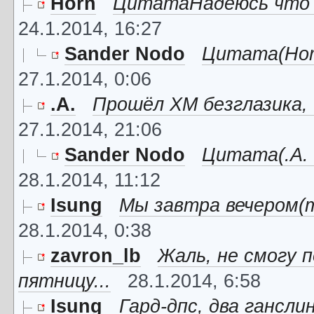
Horn
ЦитатаНадеюсь что п
24.1.2014, 16:27
Sander Nodo
Цитата(Horn
27.1.2014, 0:06
.A.
Прошёл ХМ безглазика, и
27.1.2014, 21:06
Sander Nodo
Цитата(.A. 
28.1.2014, 11:12
Isung
Мы завтра вечером(т
28.1.2014, 0:38
zavron_lb
Жаль, не смогу 
пятницу...
28.1.2014, 6:58
Isung
Гард-дпс, два гансли