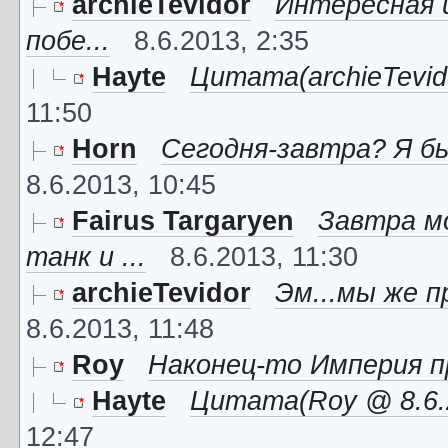
archieTevidor
Интересная 
побе...
8.6.2013, 2:35
Hayte
Цитата(archieTevido
11:50
Horn
Сегодня-завтра? Я бы
8.6.2013, 10:45
Fairus Targaryen
Завтра мо
танк и ...
8.6.2013, 11:30
archieTevidor
Эм...мы же п
8.6.2013, 11:48
Roy
Наконец-то Империя п
Hayte
Цитата(Roy @ 8.6.2
12:47