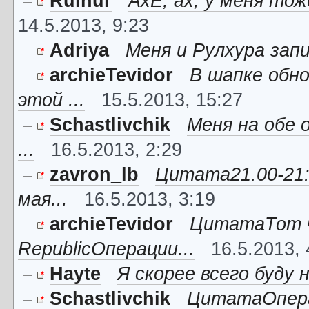
Rulhur
AxE, ах, у меня то
14.5.2013, 9:23
Adriya
Меня и Рулхура запи
archieTevidor
В шапке обно
этой ...
15.5.2013, 15:27
Schastlivchik
Меня на обе 
...
16.5.2013, 2:29
zavron_lb
Цитата21.00-21
мая...
16.5.2013, 3:19
archieTevidor
ЦитатаТот чт
RepublicОперации...
16.5.2013, 
Hayte
Я скорее всего буду 
Schastlivchik
ЦитатаОпера