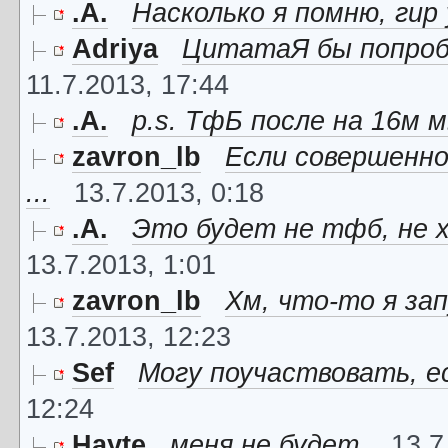
.A.
Насколько я помню, гир
Adriya
ЦитатаЯ бы попробо
11.7.2013, 17:44
.A.
p.s. ТфБ после на 16м м
zavron_lb
Если совершенно
...
13.7.2013, 0:18
.A.
Это будет не тфб, не х
13.7.2013, 1:01
zavron_lb
Хм, что-то я зап
13.7.2013, 12:23
Sef
Могу поучаствовать, е
12:24
Hayte
меня не будет.
13.7