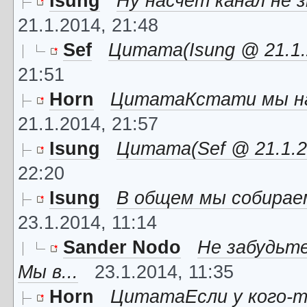
Isung
Ну насчет канал не з
21.1.2014, 21:48
Sef
Цитата(Isung @ 21.1.2
21:51
Horn
ЦитатаКстати мы на 
21.1.2014, 21:57
Isung
Цитата(Sef @ 21.1.20
22:20
Isung
В общем мы собираемс
23.1.2014, 11:14
Sander Nodo
Не забудьте
Мы в...
23.1.2014, 11:35
Horn
ЦитатаЕсли у кого-то