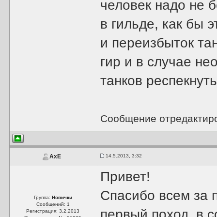
человек надо не б
в гильде, как бы 
и переизбыток тан
гир и в случае не
танков респекнуть
Сообщение отредактир
14.5.2013, 3:32
AxE
Привет!
Спасибо всем за 
Группа:
Новички
Сообщений: 1
первый поход, в с
Регистрация: 3.2.2013