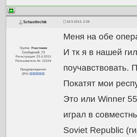
16.5.2013, 2:29
Schastlivchik
Меня на обе опер
Группа:
Участники
И тк я в нашей ги
Сообщений: 73
Регистрация: 23.4.2013
Пользователь №: 22104
поучавствовать. П
Предупреждения:
(
0
%)
Покатят мои респ
Это или Winner 55
играл в совместны
Soviet Republic (г