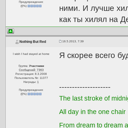
Предупреждения:
ними. И лучше хи
(
0
%)
как ты хилял на Д
16.5.2013, 7:39
Nothing But Red
Я скорее всего бу
I wish I had stayed at home
Группа:
Участники
Сообщений: 7363
Регистрация: 8.3.2008
Пользователь №: 11377
Награды:
1
--------------------
Предупреждения:
(
0
%)
The last stroke of midni
All day in the one chair
From dream to dream a