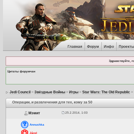
Главная
Форум
Инфо
Проект
Здравствуйте, г
Цитаты форумчан
Jedi Council
>
Звёздные Войны
>
Игры
>
Star Wars: The Old Republic
Операции
, и развлечения для тех, кому за 50
25.2.2014, 1:03
Мэмит
Annushka
Járel