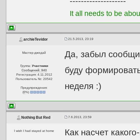
--------------------
It all needs to be abo
21.5.2013, 23:19
archieTevidor
Да, забыл сообщи
Мастер-джедай
Группа:
Участники
буду формировать
Сообщений: 940
Регистрация: 4.11.2012
Пользователь №: 20542
неделя :)
Предупреждения:
(
0
%)
7.6.2013, 23:59
Nothing But Red
Как насчет какого
I wish I had stayed at home