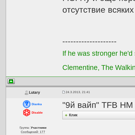
отсутствие всяких
--------------------
If he was stronger he'd s
Clementine, The Walki
24.3.2013, 21:41
Lutary
"9й вайп" TFB HM 
Dianka
Disable
Клик
Группа:
Участники
Сообщений: 177