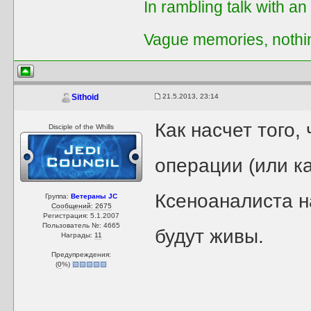
In rambling talk with an
Vague memories, nothi
21.5.2013, 23:14
Sithoid
Как насчет того,
Disciple of the Whills
операции (или к
Ксеноаналиста н
Группа:
Ветераны JC
Сообщений: 2675
Регистрация: 5.1.2007
Пользователь №: 4665
будут живы.
Награды:
11
Предупреждения:
(
0
%)