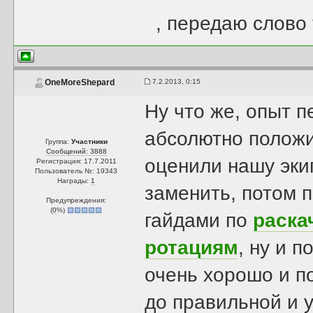
, передаю слово 
7.2.2013, 0:15
OneMoreShepard
Ну что же, опыт 
абсолютно полож
Группа:
Участники
Сообщений: 3888
оценили нашу эки
Регистрация: 17.7.2011
Пользователь №: 19343
Награды:
1
заменить, потом 
Предупреждения:
(
0
%)
гайдами по
раска
ротациям
, ну и 
очень хорошо и п
до правильной и 