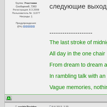
Группа:
Участники
следующие выхо
Сообщений: 7363
Регистрация: 8.3.2008
Пользователь №: 11377
Награды:
1
Предупреждения:
(
0
%)
--------------------
The last stroke of midni
All day in the one chair
From dream to dream a
In rambling talk with an
Vague memories, nothi
8.6.2013, 2:35