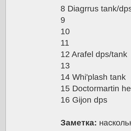
8 Diagrrus tank/dp
9
10
11
12 Arafel dps/tank
13
14 Whi'plash tank
15 Doctormartin he
16 Gijon dps
Заметка:
наскольк