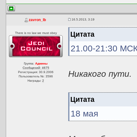
16.5.2013, 3:19
zavron_lb
Цитата
There is no law we must obey
21.00-21:30 МС
Группа:
Админы
Сообщений: 4675
Никакого пути.
Регистрация: 30.9.2006
Пользователь №: 3596
Награды:
2
Цитата
18 мая