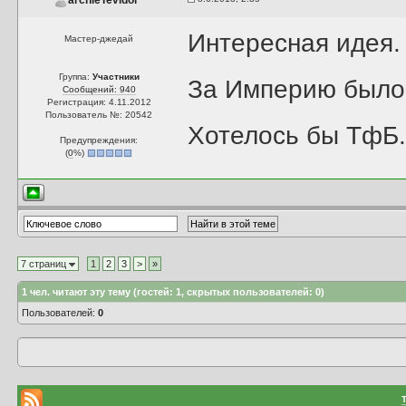
archieTevidor
Интересная идея.
Мастер-джедай
Группа:
Участники
За Империю было 
Сообщений: 940
Регистрация: 4.11.2012
Пользователь №: 20542
Хотелось бы ТфБ
Предупреждения:
(
0
%)
7 страниц
1
2
3
>
»
1
чел. читают эту тему (гостей: 1, скрытых пользователей: 0)
Пользователей:
0