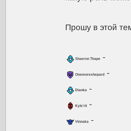
Прошу в этой те
-
Shaeron Thape
-
Onemoreshepard
-
Dianka
-
Kyle'rli
-
Vinnaka