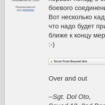
Пользователь №: 21935
боевого соединен
Предупреждения:
(
0
%)
Вот несколько ка
что надо будет п
ближе к концу мер
:-)
Terror From Beyond 16m
Over and out
--Sgt. Dol Oto,