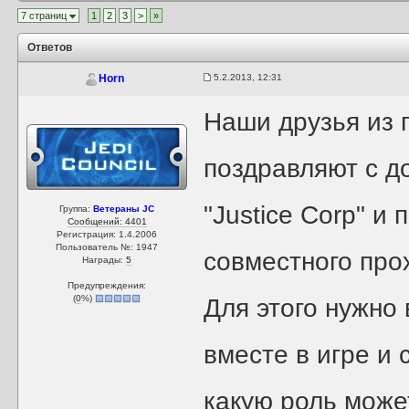
7 страниц
1
2
3
>
»
Ответов
5.2.2013, 12:31
Horn
Наши друзья из 
поздравляют с 
"Justice Corp" и
Группа:
Ветераны JC
Сообщений: 4401
Регистрация: 1.4.2006
Пользователь №: 1947
совместного про
Награды:
5
Предупреждения:
(
0
%)
Для этого нужно
вместе в игре и 
какую роль може