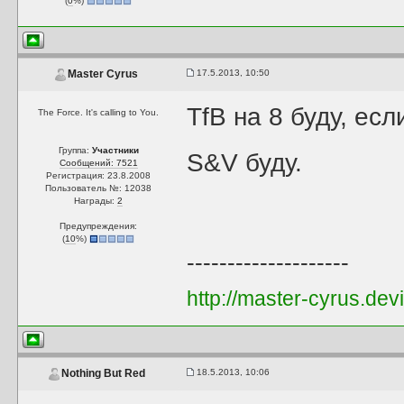
(
0
%)
17.5.2013, 10:50
Master Cyrus
TfB на 8 буду, если
The Force. It's calling to You.
Группа:
Участники
S&V буду.
Сообщений: 7521
Регистрация: 23.8.2008
Пользователь №: 12038
Награды:
2
Предупреждения:
(
10
%)
--------------------
http://master-cyrus.dev
18.5.2013, 10:06
Nothing But Red