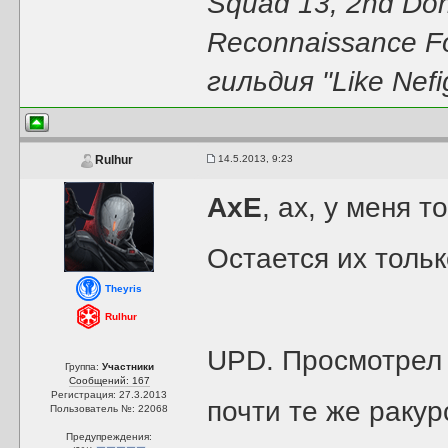
Squad 13, 2nd Dori
Reconnaissance F
гильдия "Like Nefi
14.5.2013, 9:23
Rulhur
AxE
, ах, у меня 
Остается их тольк
Theyris
Rulhur
UPD. Просмотрел к
Группа:
Участники
Сообщений: 167
Регистрация: 27.3.2013
почти те же ракур
Пользователь №: 22068
Предупреждения: