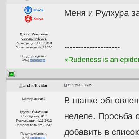
Меня и Рулхура за
Shia'la
Adriya
Группа:
Участники
Сообщений: 201
Регистрация: 31.3.2013
--------------------
Пользователь №: 22076
Предупреждения:
«Rudeness is an epidem
(
0
%)
15.5.2013, 15:27
archieTevidor
В шапке обновлен
Мастер-джедай
Группа:
Участники
неделе. Просьба о
Сообщений: 940
Регистрация: 4.11.2012
Пользователь №: 20542
добавить в списо
Предупреждения:
(
0
%)