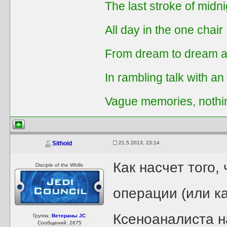
The last stroke of midni
All day in the one chair
From dream to dream a
In rambling talk with an
Vague memories, nothi
21.5.2013, 23:14
Sithoid
Как насчет того,
Disciple of the Whills
операции (или к
Ксеноаналиста н
Группа:
Ветераны JC
Сообщений: 2675