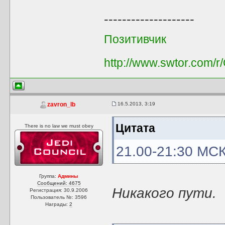
--------------------
Позитивчик
http://www.swtor.com/
16.5.2013, 3:19
zavron_lb
Цитата
There is no law we must obey
21.00-21:30 МС
Группа:
Админы
Сообщений: 4675
Никакого пути.
Регистрация: 30.9.2006
Пользователь №: 3596
Награды:
2