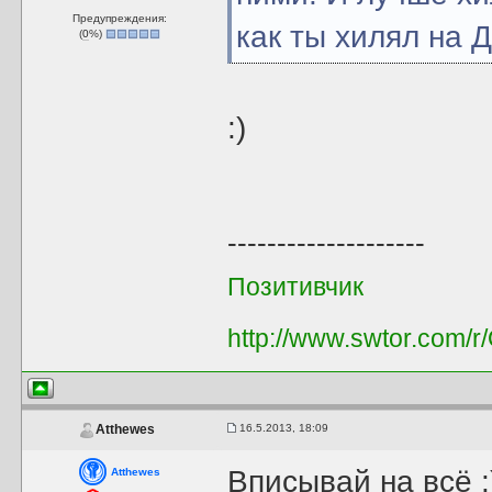
Предупреждения:
как ты хилял на 
(
0
%)
:)
--------------------
Позитивчик
http://www.swtor.com/
16.5.2013, 18:09
Atthewes
Вписывай на всё :
Atthewes