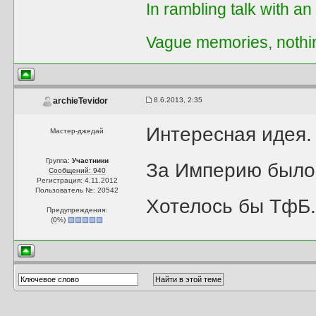
In rambling talk with an
Vague memories, nothi
8.6.2013, 2:35
archieTevidor
Интересная идея.
Мастер-джедай
Группа:
Участники
За Империю было 
Сообщений: 940
Регистрация: 4.11.2012
Пользователь №: 20542
Хотелось бы ТфБ
Предупреждения:
(
0
%)