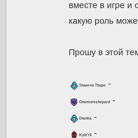
вместе в игре и 
какую роль може
Прошу в этой те
-
Shaeron Thape
-
Onemoreshepard
-
Dianka
-
Kyle'rli