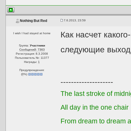
7.6.2013, 23:59
Nothing But Red
Как насчет какого
I wish I had stayed at home
Группа:
Участники
следующие выхо
Сообщений: 7363
Регистрация: 8.3.2008
Пользователь №: 11377
Награды:
1
Предупреждения:
(
0
%)
--------------------
The last stroke of midni
All day in the one chair
From dream to dream a