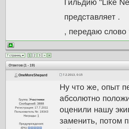
Гильдию "Like Ne
представляет
.
, передаю слово 
7 страниц
1
2
3
>
»
Ответов (1 - 19)
7.2.2013, 0:15
OneMoreShepard
Ну что же, опыт 
абсолютно полож
Группа:
Участники
Сообщений: 3888
оценили нашу эки
Регистрация: 17.7.2011
Пользователь №: 19343
Награды:
1
заменить, потом 
Предупреждения:
(
0
%)