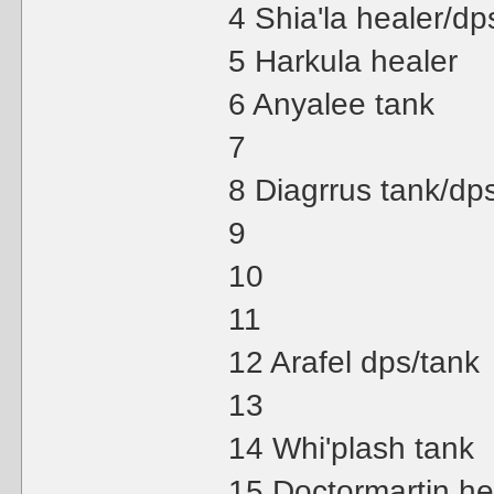
4 Shia'la healer/dp
5 Harkula healer
6 Anyalee tank
7
8 Diagrrus tank/dp
9
10
11
12 Arafel dps/tank
13
14 Whi'plash tank
15 Doctormartin he