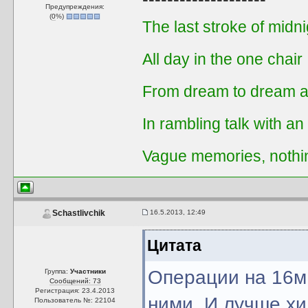
Предупреждения:
(
0
%)
The last stroke of midni
All day in the one chair
From dream to dream a
In rambling talk with an
Vague memories, nothi
16.5.2013, 12:49
Schastlivchik
Цитата
Операции на 16м
Группа:
Участники
Сообщений: 73
Регистрация: 23.4.2013
ними. И лучше хи
Пользователь №: 22104