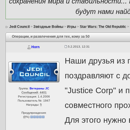
сохранения мира и стабильности...
будут нами най
Jedi Council
>
Звёздные Войны
>
Игры
>
Star Wars: The Old Republic
Операции
, и развлечения для тех, кому за 50
5.2.2013, 12:31
Horn
Наши друзья из 
поздравляют с 
"Justice Corp" и
Группа:
Ветераны JC
Сообщений: 4401
Регистрация: 1.4.2006
Пользователь №: 1947
совместного про
Награды:
5
Предупреждения:
(
0
%)
Для этого нужно