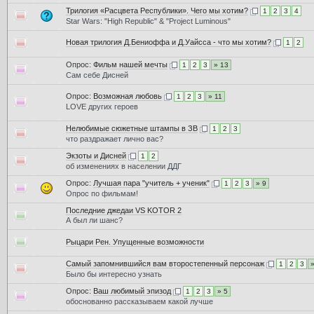
Трилогия «Расцвета Республики». Чего мы хотим?
1
2
3
4
Star Wars: "High Republic" & "Project Luminous"
Новая трилогия Д.Бениоффа и Д.Уайсса - что мы хотим?
1
2
Опрос:
Фильм нашей мечты
1
2
3
» 13
Сам себе Дисней
Опрос:
Возможная любовь
1
2
3
» 11
LOVE других героев
Нелюбимые сюжетные штампы в ЗВ
1
2
3
что раздражает лично вас?
Экзоты и Дисней
1
2
об изменениях в населении ДДГ
Опрос:
Лучшая пара "учитель + ученик"
1
2
3
» 9
Опрос по фильмам!
Последние джедаи VS KOTOR 2
А был ли шанс?
Рыцари Рен. Упущенные возможности
Самый запомнившийся вам второстепенный персонаж
1
2
3
Было бы интересно узнать
Опрос:
Ваш любимый эпизод
1
2
3
» 5
обоснованно рассказываем какой лучше