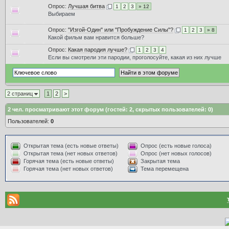
Опрос:
Лучшая битва
1
2
3
» 12
Выбираем
Опрос:
"Изгой-Один" или "Пробуждение Силы"?
1
2
3
» 8
Какой фильм вам нравится больше?
Опрос:
Какая пародия лучше?
1
2
3
4
Если вы смотрели эти пародии, проголосуйте, какая из них лучше
2 страниц
1
2
>
2
чел. просматривают этот форум (гостей: 2, скрытых пользователей: 0)
Пользователей:
0
Открытая тема (есть новые ответы)
Опрос (есть новые голоса)
Открытая тема (нет новых ответов)
Опрос (нет новых голосов)
Горячая тема (есть новые ответы)
Закрытая тема
Горячая тема (нет новых ответов)
Тема перемещена