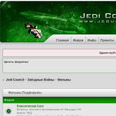
Главная
Форум
Инфо
Проекты
Здравствуйт
Цитаты форумчан
Jedi Council
>
Звёздные Войны
>
Фильмы
Фильмы Подфорумы
Форум
Классическая Сага
Вопросы, мнения и воспоминания об Эпизодах I-VI.
Важно:
FAQ