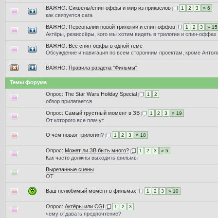
ВАЖНО:
Сиквелы/спин-оффы и мир из приквелов
1
2
3
» 6
как связуется сага
ВАЖНО:
Персоналии новой трилогии и спин-оффов
1
2
3
» 15
Актёры, режиссёры, кого мы хотим видеть в трилогии и спин-оффах
ВАЖНО:
Все спин-оффы в одной теме
Обсуждение и навигация по всем сторонним проектам, кроме Антол
ВАЖНО:
Правила раздела "Фильмы"
Темы форума
Опрос:
The Star Wars Holiday Special
1
2
обзор прилагается
Опрос:
Самый грустный момент в ЗВ
1
2
3
» 19
От которого все плачут
О чём новая трилогия?
1
2
3
» 18
Опрос:
Может ли ЗВ быть много?
1
2
3
» 5
Как часто должны выходить фильмы
Вырезанные сцены
ОТ
Ваш нелюбимый момент в фильмах
1
2
3
» 10
Опрос:
Актёры или CGI
1
2
3
чему отдавать предпочтение?