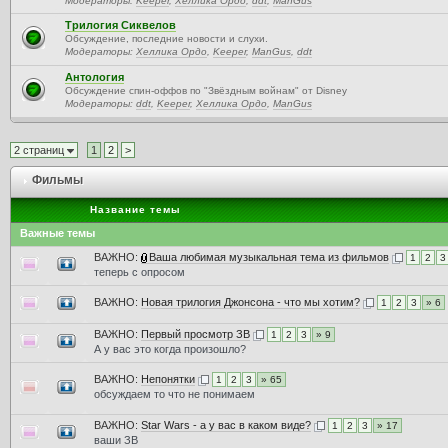
Модераторы:
Keeper
,
Хеллика Ордо
,
ddt
,
ManGus
Трилогия Сиквелов
Обсуждение, последние новости и слухи.
Модераторы:
Хеллика Ордо
,
Keeper
,
ManGus
,
ddt
Антология
Обсуждение спин-оффов по "Звёздным войнам" от Disney
Модераторы:
ddt
,
Keeper
,
Хеллика Ордо
,
ManGus
2 страниц
1
2
>
Фильмы
Название темы
Важные темы
ВАЖНО:
Ваша любимая музыкальная тема из фильмов
1
2
3
теперь с опросом
ВАЖНО:
Новая трилогия Джонсона - что мы хотим?
1
2
3
» 6
ВАЖНО:
Первый просмотр ЗВ
1
2
3
» 9
А у вас это когда произошло?
ВАЖНО:
Непонятки
1
2
3
» 65
обсуждаем то что не понимаем
ВАЖНО:
Star Wars - а у вас в каком виде?
1
2
3
» 17
ваши ЗВ