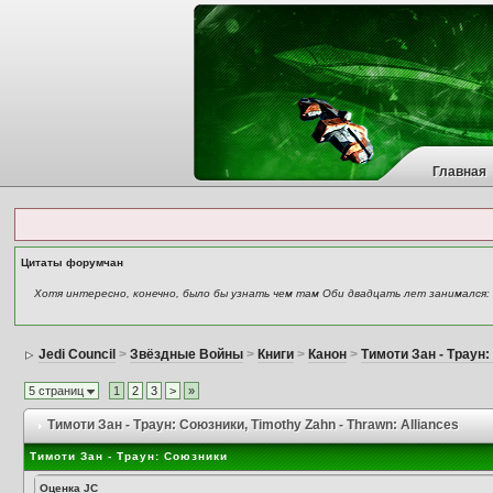
Главная
Цитаты форумчан
Хотя интересно, конечно, было бы узнать чем там Оби двадцать лет занимался: «Д
Jedi Council
>
Звёздные Войны
>
Книги
>
Канон
>
Тимоти Зан - Траун
5 страниц
1
2
3
>
»
Тимоти Зан - Траун: Союзники
, Timothy Zahn - Thrawn: Alliances
Тимоти Зан - Траун: Союзники
Оценка JC