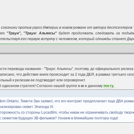
- союзники против угроз Империи в новом романе от автора бестселлеров 
imes
"Траун", "Траун: Альянсы"
будет продолжать следовать за подъём
етельствуя его первую встречу с человеком, который однажды станет Да
ости перевода названия - "Траун: Альянсы", поэтому, до официального релиз
писано, что действие книги происходит за 2 года ДБЯ, в рамках третьего сезо
ельный к релизам ее подтвердит или опровергнет.
об одиозном стратеге! Согласно нашей группе в вк и данному
посту
,
ion Ontario, Тимоти Зан заявил, что его контракт предполагает еще ДВА ром
нализирован сюжет Эпизода IX.
торожность со стороны Lucasfilm, чтобы никак не ограничивать свободу твор
 с сюжетом будущих ЗВ-фильмов? Узнаем в ближайшие полтора года!