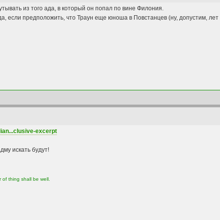
тывать из того ада, в который он попал по вине Филония.
И да, если предположить, что Траун еще юноша в Повстанцев (ну, допустим, ле
an...clusive-excerpt
дму искать будут!
 of thing shall be well.