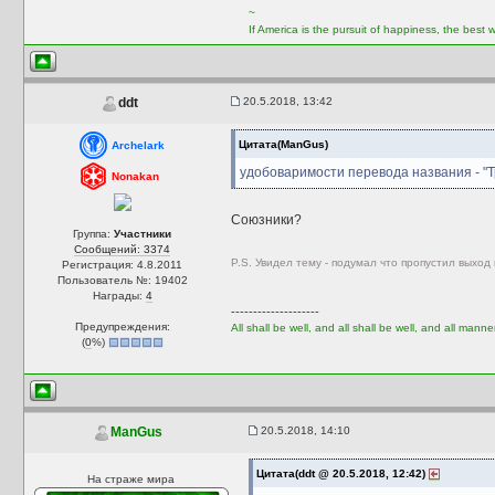
~
If America is the pursuit of happiness, the best
20.5.2018, 13:42
ddt
Цитата(ManGus)
Archelark
удобоваримости перевода названия - "Т
Nonakan
Союзники?
Группа:
Участники
Сообщений: 3374
P.S. Увидел тему - подумал что пропустил выход 
Регистрация: 4.8.2011
Пользователь №: 19402
Награды:
4
--------------------
Предупреждения:
All shall be well, and all shall be well, and all manner
(
0
%)
20.5.2018, 14:10
ManGus
Цитата(ddt @ 20.5.2018, 12:42)
На страже мира