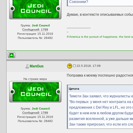
Союзники?
Думаю, в контексте описываемых собы
Группа:
Jedi Council
--------------------
Сообщений: 1789
~
Регистрация: 15.11.2016
If America is the pursuit of happiness, the best
Пользователь №: 28482
22.5.2018, 17:09
ManGus
Поправка к моему поспешно радостно
На страже мира
Цитата
Тимоти Зан заявил, что журналисты е
"Во-первых: у меня нет контракта на
предложения с Del Rey и LFL, но это
Группа:
Jedi Council
Сообщений: 1789
будет в нем или в любом другом буд
Регистрация: 15.11.2016
развития вселенной, а уже дальше мы
Пользователь №: 28482
Зан также пригрозил, что если его с