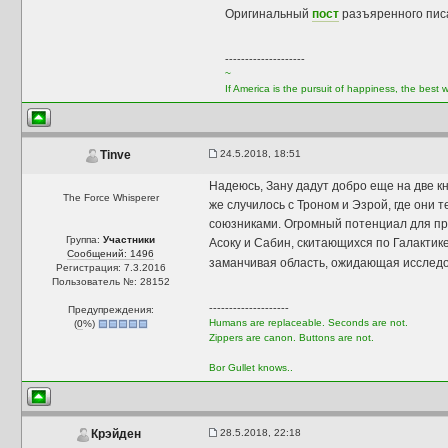
Оригинальный
пост
разъяренного пис
--------------------
~
If America is the pursuit of happiness, the best
24.5.2018, 18:51
Tinve
Надеюсь, Зану дадут добро еще на две 
The Force Whisperer
же случилось с Троном и Эзрой, где они
союзниками. Огромный потенциал для пр
Группа:
Участники
Асоку и Сабин, скитающихся по Галактик
Сообщений: 1496
заманчивая область, ожидающая исслед
Регистрация: 7.3.2016
Пользователь №: 28152
--------------------
Предупреждения:
Humans are replaceable. Seconds are not.
(
0
%)
Zippers are canon. Buttons are not.
Bor Gullet knows..
28.5.2018, 22:18
Крэйден