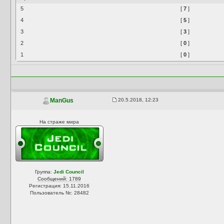
5
[
7
]
4
[
5
]
3
[
3
]
2
[
0
]
1
[
0
]
20.5.2018, 12:23
ManGus
На страже мира
Группа:
Jedi Council
Сообщений: 1789
Регистрация: 15.11.2016
Пользователь №: 28482