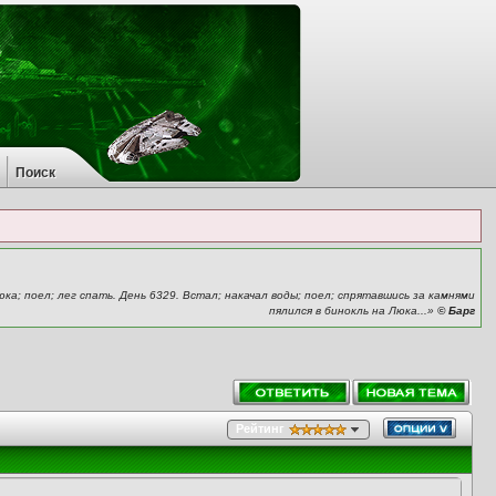
Поиск
ка; поел; лег спать. День 6329. Встал; накачал воды; поел; спрятавшись за камнями
пялился в бинокль на Люка...»
© Барг
Рейтинг