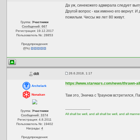
Да уж, синекожего адмирала следует выпу
Другой вопрос - как именно его вернут. 
пожилым. Чиссы же лет 80 живут.
Группа:
Участники
Сообщений: 667
Регистрация: 19.12.2017
Пользователь №: 28853
Предупреждения:
(
0
%)
26.6.2018, 1:17
ddt
https://www.starwars.com/news/thrawn-alli
Archelark
Nonakan
Там это, Эничка с Трауном встретился, Па
--------------------
Группа:
Участники
All shall be well, and all shall be well, and all manner
Сообщений: 3374
Регистрация: 4.8.2011
Пользователь №: 19402
Награды:
4
Предупреждения: