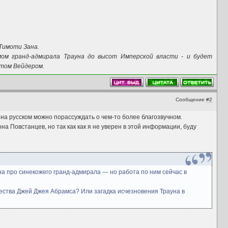
Тимоти Зана.
ом гранд-адмирала Трауна до высот Имперской власти - и будет
ртом Вейдером.
Сообщение
#2
а на русском можно порассуждать о чем-то более благозвучном.
на Повстанцев, но так как как я не уверен в этой информации, буду
ана про синекожего гранд-адмирала — но работа по ним сейчас в
чества Джей Джея Абрамса? Или загадка исчезновения Трауна в