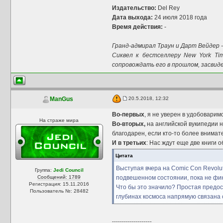
Издательство:
Del Rey
Дата выхода:
24 июля 2018 года
Время действия:
-
Гранд-адмирал Траун и Дарт Вейдер 
Сиквел к бестселлеру New York T
сопровождать его в прошлом, засвид
20.5.2018, 12:32
ManGus
Во-первых
, я не уверен в удобоварим
На страже мира
Во-вторых,
на английской вукипедии на
благодарен, если кто-то более внимат
И в третьих
: Нас ждут еще две книги 
Цитата
Выступая вчера на Comic Con Revolut
Группа:
Jedi Council
Сообщений: 1789
подвешенном состоянии, пока не фи
Регистрация: 15.11.2016
Что бы это значило? Простая предос
Пользователь №: 28482
глубинах космоса напрямую связана
--------------------