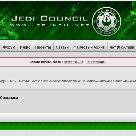
Форум
Инфо
Проекты
Статьи
Файловый Архив
Чат (
0
онлайн)
Здравствуйте, гость
(
Авторизация
|
Регистрация
)
ень 6328. Встал; накачал воды; поел; спрятавшись за камнями пялился в бинокль на Лю
: Союзники