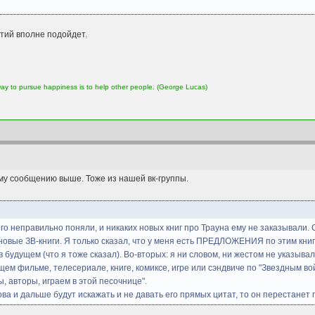
тий вполне подойдет.
 way to pursue happiness is to help other people. (George Lucas)
му сообщению выше. Тоже из нашей вк-группы.
го неправильно поняли, и никаких новых книг про Трауна ему не заказывали.
 новые ЗВ-книги. Я только сказал, что у меня есть ПРЕДЛОЖЕНИЯ по этим книг
 в будущем (что я тоже сказал). Во-вторых: я ни словом, ни жестом не указы
ущем фильме, телесериале, книге, комиксе, игре или сэндвиче по "Звездным
, авторы, играем в этой песочнице".
лова и дальше будут искажать и не давать его прямых цитат, то он перестанет