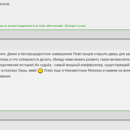
ателя.
 way to pursue happiness is to help other people. (George Lucas)
книги. Дикое и беспрецедентное завершение Повстанцев открыло дверь для у
 теперь и что собираются делать. Между ними можно развить такую великолеп
одолжения истории! Их судьба - самый мощный клиффхэнгер, существующий 
е в поисках Эзры, ммм!
Плюс еще и Неизвестные Регионы и намеки на всяк
ования.