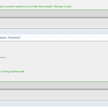
 way to pursue happiness is to help other people. (George Lucas)
раун: Альянсы"
книги.
 of thing shall be well.