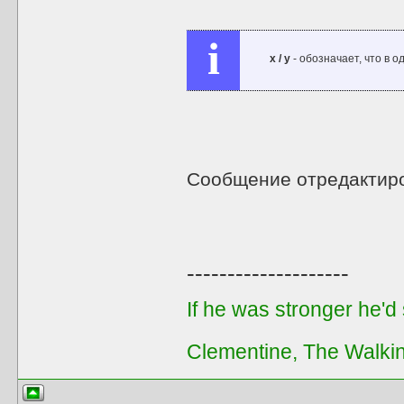
i
x / y
- обозначает, что в 
Сообщение отредактир
--------------------
If he was stronger he'd s
Clementine, The Walki