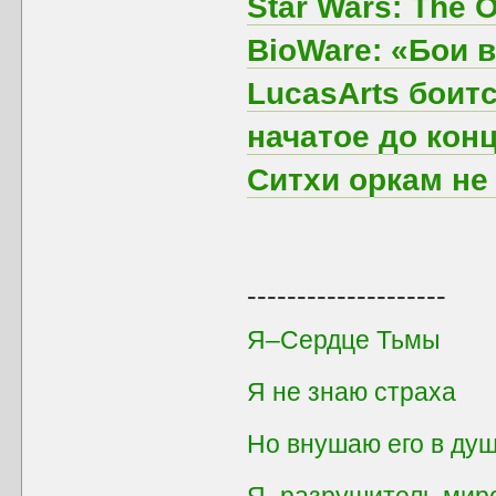
Star Wars: The 
BioWare: «Бои 
LucasArts боитс
начатое до кон
Ситхи оркам н
--------------------
Я–Сердце Тьмы
Я не знаю страха
Но внушаю его в душ
Я–разрушитель мир