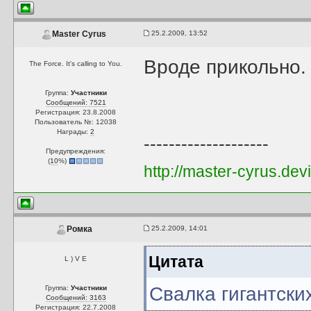
25.2.2009, 13:52
Master Cyrus
Вроде прикольно.
The Force. It's calling to You.
Группа:
Участники
Сообщений: 7521
Регистрация: 23.8.2008
Пользователь №: 12038
Награды:
2
--------------------
Предупреждения:
(
10
%)
http://master-cyrus.dev
25.2.2009, 14:01
Ромка
Цитата
L ) V E
Свалка гигантских
Группа:
Участники
Сообщений: 3163
Регистрация: 22.7.2008