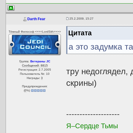
25.2.2009, 15:27
Darth Fear
Цитата
Тёмный Философ <<<<LordSith>>>>
а это задумка т
Группа:
Ветераны JC
Сообщений: 8815
тру недоглядел,
Регистрация: 2.7.2005
Пользователь №: 10
Награды:
3
скрины)
Предупреждения:
(
0
%)
--------------------
Я–Сердце Тьмы