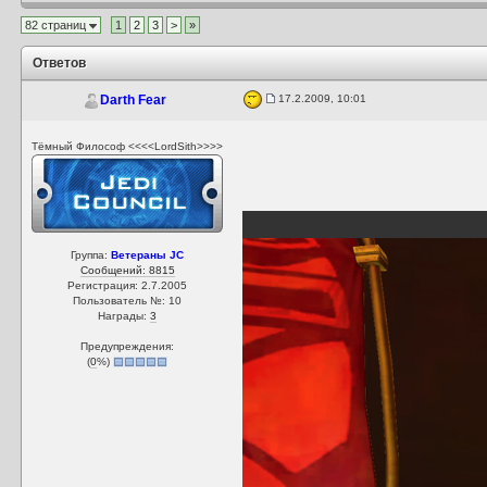
82 страниц
1
2
3
>
»
Ответов
17.2.2009, 10:01
Darth Fear
Тёмный Философ <<<<LordSith>>>>
Группа:
Ветераны JC
Сообщений: 8815
Регистрация: 2.7.2005
Пользователь №: 10
Награды:
3
Предупреждения:
(
0
%)