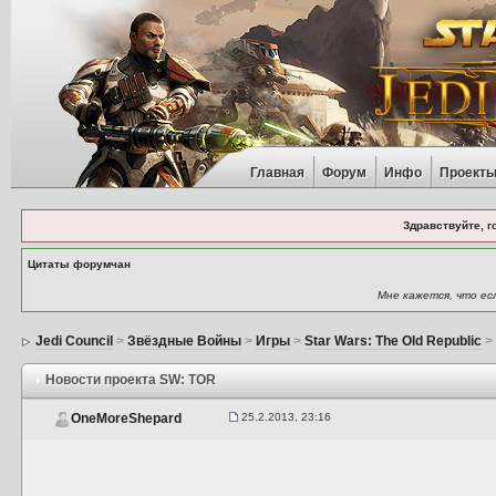
Главная
Форум
Инфо
Проект
Здравствуйте, г
Цитаты форумчан
Мне кажется, что ес
Jedi Council
>
Звёздные Войны
>
Игры
>
Star Wars: The Old Republic
Новости проекта SW: TOR
25.2.2013, 23:16
OneMoreShepard