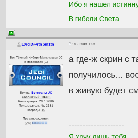
Ибо я нашел истинн
В гибели Света
18.2.2009, 1:05
L0rd D@rth $m1th
а где-ж скрин с
Бог Тёмный Киборг-Маньяк всея JC
в мотоботах (С)
получилось... в
в живую будет с
Группа:
Ветераны JC
Сообщений: 18303
Регистрация: 20.4.2006
Пользователь №: 2131
Награды:
10
Предупреждения:
--------------------
(
0
%)
Я хочу лишь тебя,