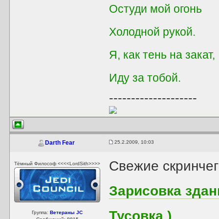
Остуди мой огонь
Холодной рукой.
Я, как тень на закат,
Иду за тобой.
--------------------
25.2.2009, 10:03
Darth Fear
Свежие скринчег
Тёмный Философ <<<<LordSith>>>>
Зарисовка здан
Тусовка )
Группа:
Ветераны JC