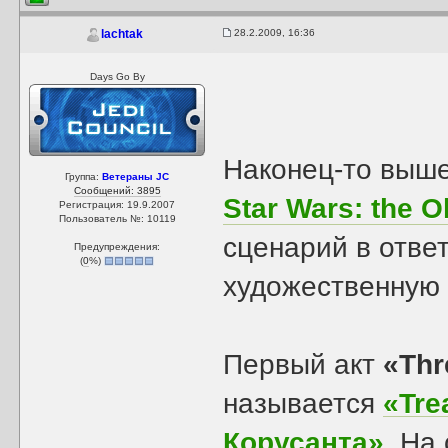
28.2.2009, 16:36
lachtak
Days Go By
Наконец-то выше
Группа:
Ветераны JC
Сообщений: 3895
Star Wars: the O
Регистрация: 19.9.2007
Пользователь №: 10119
сценарий в отве
Предупреждения:
(
0
%)
художественную 
Первый акт
«Thr
называется
«Tre
Корусанта»
. На