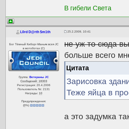
В гибели Света
25.2.2009, 10:41
L0rd D@rth $m1th
не уж то сюда в
Бог Тёмный Киборг-Маньяк всея JC
в мотоботах (С)
больше всего мн
Цитата
Группа:
Ветераны JC
Зарисовка здан
Сообщений: 18303
Регистрация: 20.4.2006
Пользователь №: 2131
Теже яйца в пр
Награды:
10
Предупреждения:
(
0
%)
а это задумка та