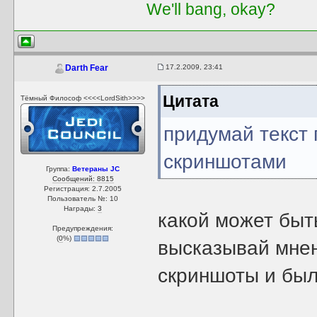
We'll bang, okay?
17.2.2009, 23:41
Darth Fear
Цитата
Тёмный Философ <<<<LordSith>>>>
придумай текст 
скриншотами
Группа:
Ветераны JC
Сообщений: 8815
Регистрация: 2.7.2005
Пользователь №: 10
Награды:
3
какой может быт
Предупреждения:
(
0
%)
высказывай мнен
скриншоты и был