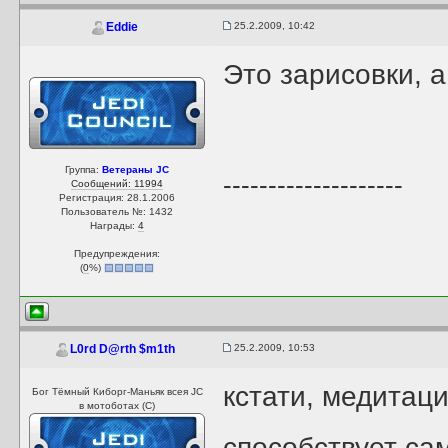
25.2.2009, 10:42
Eddie
Это зарисовки, а
Группа:
Ветераны JC
--------------------
Сообщений: 11994
Регистрация: 28.1.2006
Пользователь №: 1432
Награды:
4
Предупреждения:
(
0
%)
25.2.2009, 10:53
L0rd D@rth $m1th
кстати, медитац
Бог Тёмный Киборг-Маньяк всея JC
в мотоботах (С)
способствует са