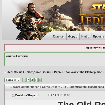
Главная
Форум
Инфо
Проект
Здравствуйте, г
Цитаты форумчан
Jedi Council
>
Звёздные Войны
>
Игры
>
Star Wars: The Old Republic
4 страниц
1
2
3
>
»
Bioware анонсировала Game Update 2.1: Customization!
, Новая раса
27.4.2013, 15:38
OneMoreShepard
The Old Re