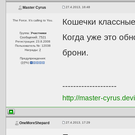
27.4.2013, 16:48
Master Cyrus
Кошечки классные
The Force. It's calling to You.
Группа:
Участники
Когда уже это об
Сообщений: 7521
Регистрация: 23.8.2008
Пользователь №: 12038
брони.
Награды:
2
Предупреждения:
(
10
%)
--------------------
http://master-cyrus.dev
27.4.2013, 17:29
OneMoreShepard