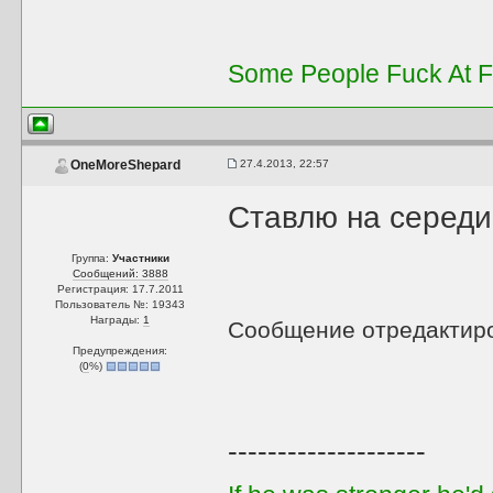
Some People Fuck At Fu
27.4.2013, 22:57
OneMoreShepard
Ставлю на середи
Группа:
Участники
Сообщений: 3888
Регистрация: 17.7.2011
Пользователь №: 19343
Награды:
1
Сообщение отредактир
Предупреждения:
(
0
%)
--------------------