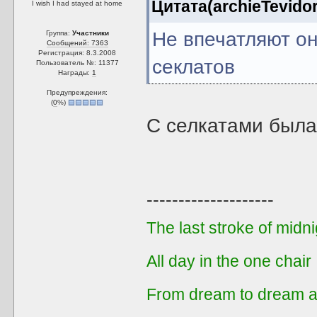
Цитата(archieTevidor
I wish I had stayed at home
Не впечатляют он
Группа:
Участники
Сообщений: 7363
Регистрация: 8.3.2008
секлатов
Пользователь №: 11377
Награды:
1
Предупреждения:
(
0
%)
C cелкатами была
--------------------
The last stroke of midni
All day in the one chair
From dream to dream a