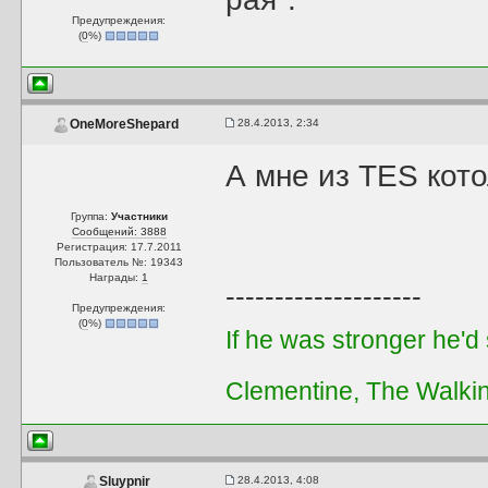
Предупреждения:
(
0
%)
28.4.2013, 2:34
OneMoreShepard
А мне из TES кото
Группа:
Участники
Сообщений: 3888
Регистрация: 17.7.2011
Пользователь №: 19343
Награды:
1
--------------------
Предупреждения:
(
0
%)
If he was stronger he'd s
Clementine, The Walki
28.4.2013, 4:08
Sluypnir