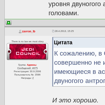
уровня двуногого
головами.
28.4.2013, 15:25
zavron_lb
Цитата
There is no law we must obey
К сожалению, в
совершенно не и
Группа:
Админы
Сообщений: 4675
имеющиеся в ас
Регистрация: 30.9.2006
Пользователь №: 3596
Награды:
2
двуногого антр
И это хорошо.