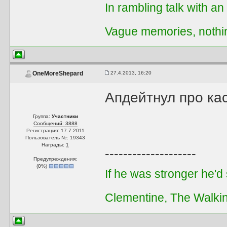
In rambling talk with an
Vague memories, nothi
27.4.2013, 16:20
OneMoreShepard
Апдейтнул про к
Группа:
Участники
Сообщений: 3888
Регистрация: 17.7.2011
Пользователь №: 19343
Награды:
1
--------------------
Предупреждения:
(
0
%)
If he was stronger he'd s
Clementine, The Walki