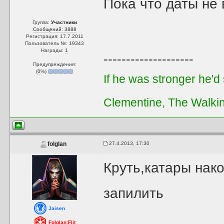
Пока что даты не
Группа:
Участники
Сообщений: 3888
Регистрация: 17.7.2011
Пользователь №: 19343
Награды:
1
--------------------
Предупреждения:
(
0
%)
If he was stronger he'd s
Clementine, The Walki
27.4.2013, 17:30
folglan
Круть,катары нако
запилить
Jaisen
Folglan;Flit