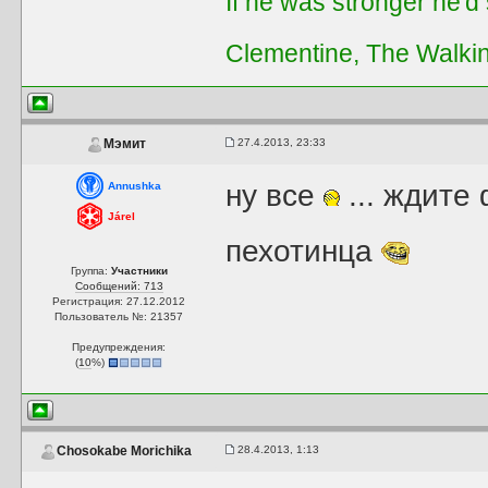
If he was stronger he'd s
Clementine, The Walki
27.4.2013, 23:33
Мэмит
ну все
... ждите
Annushka
Járel
пехотинца
Группа:
Участники
Сообщений: 713
Регистрация: 27.12.2012
Пользователь №: 21357
Предупреждения:
(
10
%)
28.4.2013, 1:13
Chosokabe Morichika