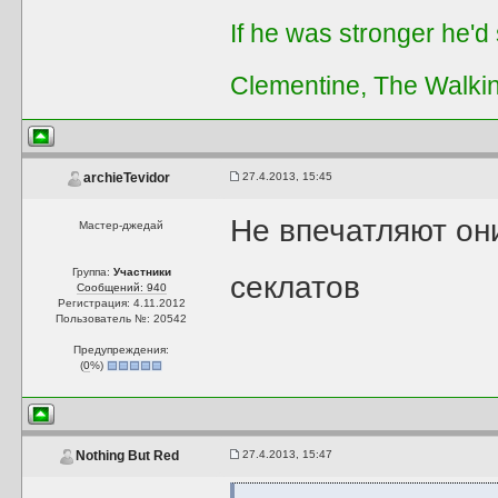
If he was stronger he'd s
Clementine, The Walki
27.4.2013, 15:45
archieTevidor
Не впечатляют он
Мастер-джедай
Группа:
Участники
секлатов
Сообщений: 940
Регистрация: 4.11.2012
Пользователь №: 20542
Предупреждения:
(
0
%)
27.4.2013, 15:47
Nothing But Red