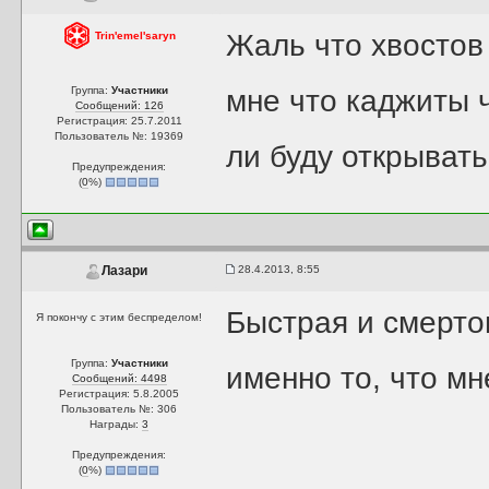
Жаль что хвостов 
Trin'emel'saryn
Группа:
Участники
мне что каджиты ч
Сообщений: 126
Регистрация: 25.7.2011
Пользователь №: 19369
ли буду открывать
Предупреждения:
(
0
%)
28.4.2013, 8:55
Лазари
Быстрая и смерто
Я покончу с этим беспределом!
Группа:
Участники
именно то, что мн
Сообщений: 4498
Регистрация: 5.8.2005
Пользователь №: 306
Награды:
3
Предупреждения:
(
0
%)