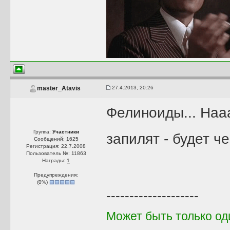
27.4.2013, 20:26
master_Atavis
Фелиноиды... Нааа
Группа:
Участники
запилят - будет че
Сообщений: 1625
Регистрация: 22.7.2008
Пользователь №: 11863
Награды:
1
Предупреждения:
(
0
%)
--------------------
Может быть только од