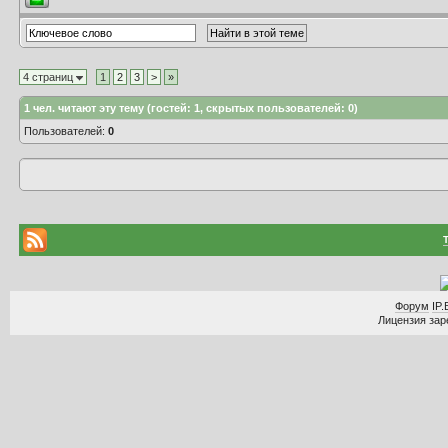
4 страниц
1
2
3
>
»
1
чел. читают эту тему (гостей: 1, скрытых пользователей: 0)
Пользователей:
0
Форум
IP.
Лицензия заре