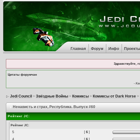
Главная
Форум
Инфо
Проект
Здравствуйте, г
Цитаты форумчан
- К
Jedi Council
>
Звёздные Войны
>
Комиксы
>
Комиксы от Dark Horse
Ненависть и страх
, Республика. Выпуск #60
Рейтинг JC:
Рейтинг JC:
5
[
6
]
4
[
6
]