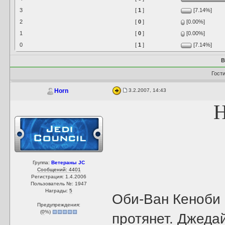
3
[
1
]
[7.14%]
2
[
0
]
[0.00%]
1
[
0
]
[0.00%]
0
[
1
]
[7.14%]
В
Гост
3.2.2007, 14:43
Horn
Н
Группа:
Ветераны JC
Сообщений: 4401
Регистрация: 1.4.2006
Пользователь №: 1947
Награды:
5
Оби-Ван Кеноби 
Предупреждения:
(
0
%)
протянет. Джеда