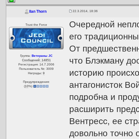
22.3.2014, 18:36
Ilan Thorn
Очередной непло
Trust the Force
его традиционны
От предшественн
Группа:
Ветераны JC
что Блэкману до
Сообщений: 14851
Регистрация: 14.7.2006
Пользователь №: 3009
историю происхо
Награды:
9
Предупреждения:
антагонисток Во
(
10
%)
подробна и прод
расширить предс
Вентресс, ее стр
довольно точно 