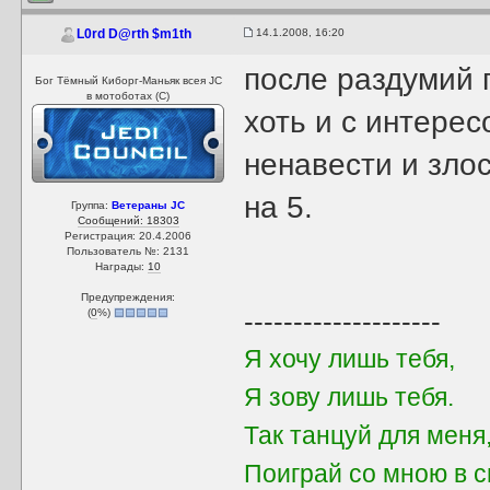
14.1.2008, 16:20
L0rd D@rth $m1th
после раздумий 
Бог Тёмный Киборг-Маньяк всея JC
в мотоботах (С)
хоть и с интере
ненавести и злос
на 5.
Группа:
Ветераны JC
Сообщений: 18303
Регистрация: 20.4.2006
Пользователь №: 2131
Награды:
10
Предупреждения:
(
0
%)
--------------------
Я хочу лишь тебя,
Я зову лишь тебя.
Так танцуй для мен
Поиграй со мною в с