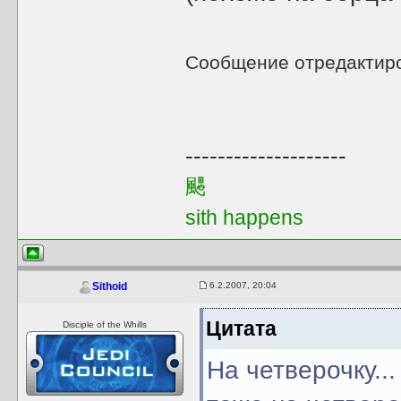
Сообщение отредактир
--------------------
颸
sith happens
6.2.2007, 20:04
Sithoid
Цитата
Disciple of the Whills
На четверочку..