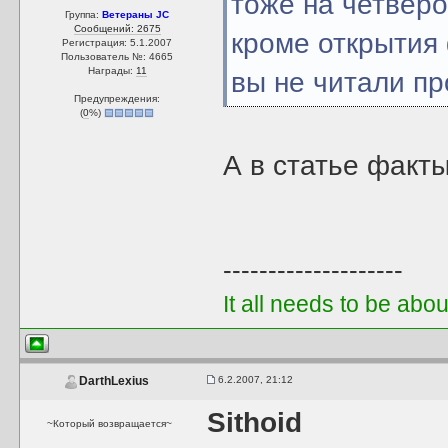
тоже на четверо
Группа:
Ветераны JC
Сообщений: 2675
кроме открытия 
Регистрация: 5.1.2007
Пользователь №: 4665
Награды:
11
вы не читали пр
Предупреждения:
(
0
%)
А в статье факты
--------------------
It all needs to be abo
6.2.2007, 21:12
DarthLexius
Sithoid
~Который возвращается~