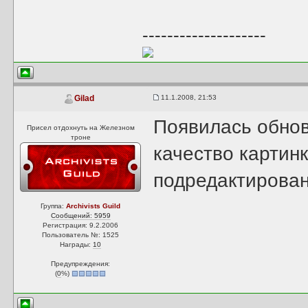
--------------------
11.1.2008, 21:53
Gilad
Появилась обнов
Присел отдохнуть на Железном
троне
качество картинк
подредактирован
Группа:
Archivists Guild
Сообщений: 5959
Регистрация: 9.2.2006
Пользователь №: 1525
Награды:
10
Предупреждения:
(
0
%)