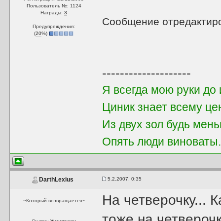
Пользователь №: 1124
Награды:
3
Сообщение отредактир
Предупреждения:
(
20
%)
--------------------
Я всегда мою руки до 
Циник знает всему це
Из двух зол будь мен
Опять люди виноваты. 
5.2.2007, 0:35
DarthLexius
На четверочку... 
~Который возвращается~
тоже на четверочк