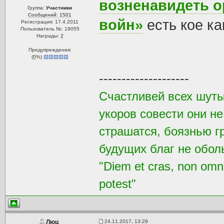
возненавидеть 
Группа:
Участники
Сообщений: 1501
войн»
есть кое к
Регистрация: 17.4.2011
Пользователь №: 19055
Награды:
2
Предупреждения:
(
0
%)
--------------------
Счастливей всех шуты
укоров совести они не
страшатся, боязнью г
будущих благ не обол
"Diem et cras, non omni
potest"
24.11.2017, 13:29
Люц