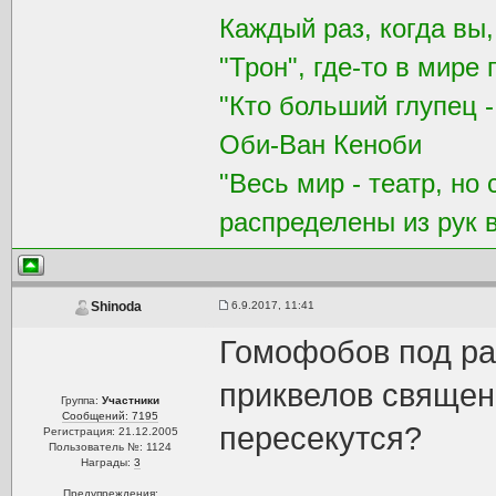
Каждый раз, когда вы
"Трон", где-то в мире 
"Кто больший глупец -
Оби-Ван Кеноби
"Весь мир - театр, но
распределены из рук 
6.9.2017, 11:41
Shinoda
Гомофобов под ра
приквелов священ
Группа:
Участники
Сообщений: 7195
пересекутся?
Регистрация: 21.12.2005
Пользователь №: 1124
Награды:
3
Предупреждения: