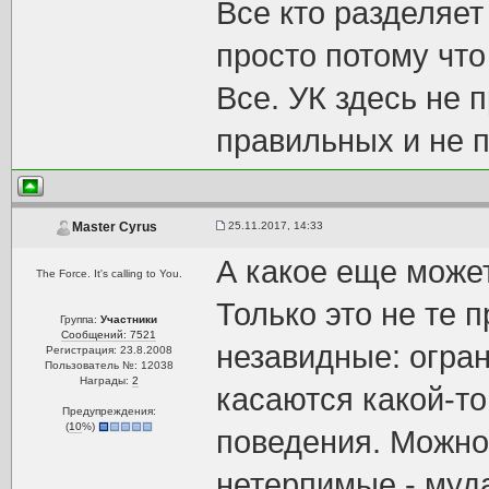
Все кто разделяет
просто потому что
Все. УК здесь не 
правильных и не п
25.11.2017, 14:33
Master Cyrus
А какое еще може
The Force. It's calling to You.
Только это не те 
Группа:
Участники
Сообщений: 7521
незавидные: огран
Регистрация: 23.8.2008
Пользователь №: 12038
Награды:
2
касаются какой-то
Предупреждения:
(
10
%)
поведения. Можно 
нетерпимые - муда