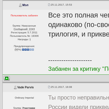
25.11.2017, 15:53
Мэл
Все это полная че
Пользователь забанен
одинаково (по-сво
Группа: Наказанные
Сообщений: 2243
трилогия, и прик
Регистрация: 5.7.2011
Пользователь №: 19306
Награды:
1
Предупреждения:
(
50
%)
--------------------
Забанен за критику "
25.11.2017, 16:08
Vade Parvis
Ты просто неправильн
Ordinary Imperial
России видели прикве
Группа:
Участники