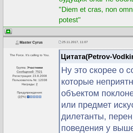
"Diem et cras, non omni
potest"
25.11.2017, 11:07
Master Cyrus
Цитата(Petrov-Vodkin
The Force. It's calling to You.
Ну это скорее о 
Группа:
Участники
Сообщений: 7521
Регистрация: 23.8.2008
которые неприятн
Пользователь №: 12038
Награды:
2
объектом поклоне
Предупреждения:
(
10
%)
или предмет иску
дилетанты, пере
поведения у выше