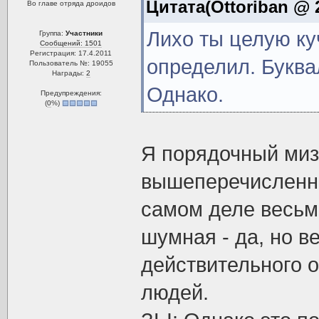
Цитата(Ottoriban @ 2
Во главе отряда дроидов
Лихо ты целую ку
Группа:
Участники
Сообщений: 1501
Регистрация: 17.4.2011
определил. Буква
Пользователь №: 19055
Награды:
2
Однако.
Предупреждения:
(
0
%)
Я порядочный миза
вышеперечисленно
самом деле весьм
шумная - да, но в
действительного 
людей.