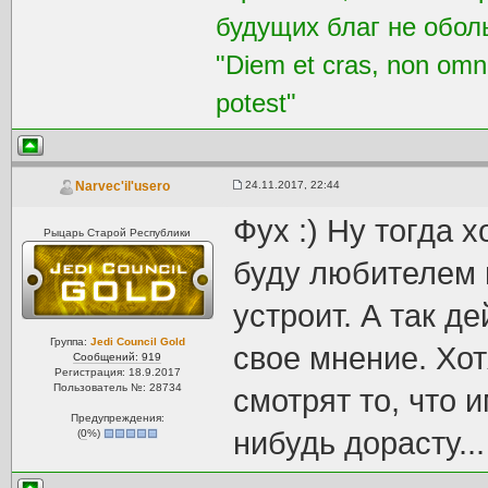
будущих благ не обол
"Diem et cras, non omni
potest"
24.11.2017, 22:44
Narvec'il'usero
Фух :) Ну тогда х
Рыцарь Старой Республики
буду любителем 
устроит. А так д
Группа:
Jedi Council Gold
свое мнение. Хо
Сообщений: 919
Регистрация: 18.9.2017
Пользователь №: 28734
смотрят то, что и
Предупреждения:
нибудь дорасту..
(
0
%)