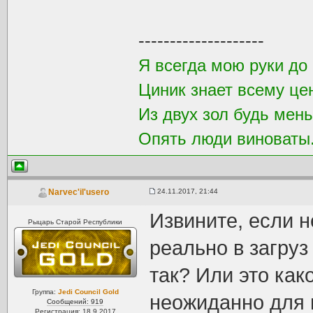
--------------------
Я всегда мою руки до 
Циник знает всему це
Из двух зол будь мен
Опять люди виноваты.
24.11.2017, 21:44
Narvec'il'usero
Извините, если н
Рыцарь Старой Республики
реально в загру
так? Или это ка
Группа:
Jedi Council Gold
неожиданно для м
Сообщений: 919
Регистрация: 18.9.2017