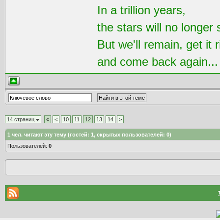
In a trillion years,
the stars will no longer 
But we'll remain, get it r
and come back again..
14 страниц
«
<
10
11
12
13
14
>
1
чел. читают эту тему (гостей: 1, скрытых пользователей: 0)
Пользователей:
0