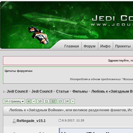
Главная
Форум
Инфо
Проекты
Здравствуйте, г
Цитаты форумчан
Употребляя в одном предложении "Жисишн
Jedi Council
>
Jedi Council
>
Статьи
>
Фильмы
>
Любовь к «Звёздным В
14 страниц
«
<
10
11
12
13
14
>
Любовь к «Звёздным Войнам», или великое разделение фанатов
, И
6.9.2017, 11:26
ReNegade_v15.1