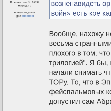
возненавидеть о
Пользователь №: 16092
Награды:
2
войн» есть кое к
Предупреждения:
(
0
%)
Вообще, нахожу н
весьма странными.
плохого в том, чт
трилогией". Я бы,
начали снимать чт
ТОРу. То, что в Э
фейспальмовых кос
допустил сам Абра