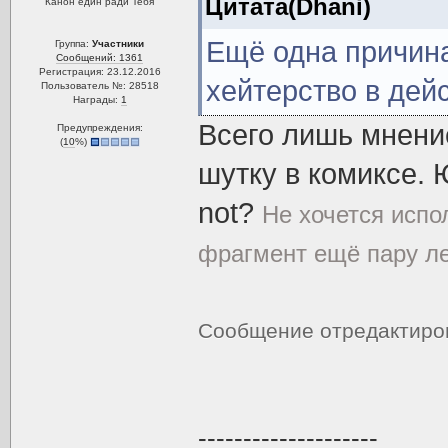
Цитата(Dhani)
Канон един ради Тебя
Ещё одна причина
Группа:
Участники
Сообщений: 1361
Регистрация: 23.12.2016
хейтерство в дей
Пользователь №: 28518
Награды:
1
Всего лишь мнение
Предупреждения:
(
10
%)
шутку в комиксе. 
not?
Не хочется испол
фрагмент ещё пару лет
Сообщение отредактир
--------------------