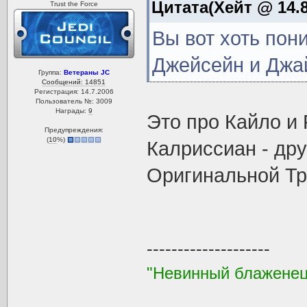
Цитата(Хейт @ 14.8
Trust the Force
Вы вот хоть пон
Джейсейн и Джа
Группа:
Ветераны JC
Сообщений: 14851
Регистрация: 14.7.2006
Пользователь №: 3009
Награды:
9
Это про Кайло и 
Предупреждения:
(
10
%)
Калриссиан - дру
Оригинальной Три
--------------------
"Невинный блаженец