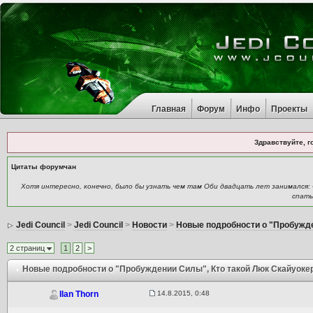
Главная
Форум
Инфо
Проекты
Здравствуйте, г
Цитаты форумчан
Хотя интересно, конечно, было бы узнать чем там Оби двадцать лет занимался: «
спать
Jedi Council
>
Jedi Council
>
Новости
>
Новые подробности о "Пробужд
2 страниц
1
2
>
Новые подробности о "Пробуждении Силы"
, Кто такой Люк Скайуоке
14.8.2015, 0:48
Ilan Thorn