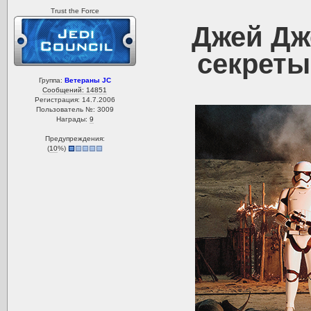
Trust the Force
Джей Дж
секреты
Группа:
Ветераны JC
Сообщений: 14851
Регистрация: 14.7.2006
Пользователь №: 3009
Награды:
9
Предупреждения:
(
10
%)