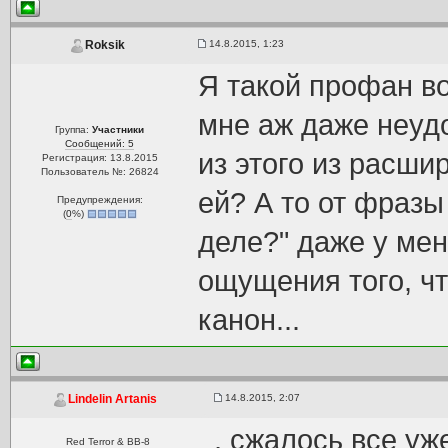
14.8.2015, 1:23
Roksik
Я такой профан во
мне аж даже неудо
Группа:
Участники
Сообщений: 5
из этого из расши
Регистрация: 13.8.2015
Пользователь №: 26824
ей? А то от фразы
Предупреждения:
(
0
%)
деле?" даже у мен
ощущения того, ч
канон...
14.8.2015, 2:07
Lindelin Artanis
, сжалось все уж
Red Terror & BB-8