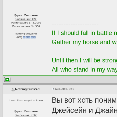
Группа:
Участники
Сообщений: 120
--------------------
Регистрация: 17.8.2005
Пользователь №: 368
If I should fall in battl
Предупреждения:
(
0
%)
Gather my horse and wa
Until then I will be strong
All who stand in my way 
14.8.2015, 9:19
Nothing But Red
Вы вот хоть поним
I wish I had stayed at home
Джейсейн и Джайн
Группа:
Участники
Сообщений: 7363