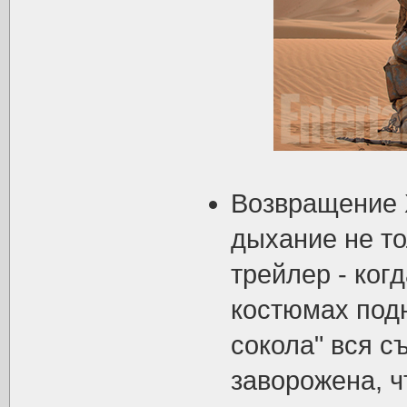
Возвращение Х
дыхание не то
трейлер - ког
костюмах подн
сокола" вся с
заворожена, ч