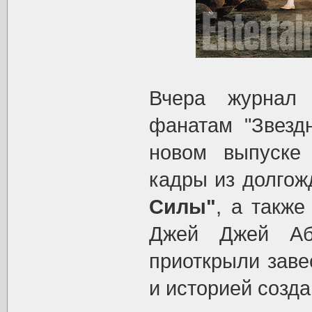
Вчера журна
фанатам "Звезд
новом выпуске
кадры из долго
Силы"
, а такж
Джей Джей Аб
приоткрыли заве
и историей созд