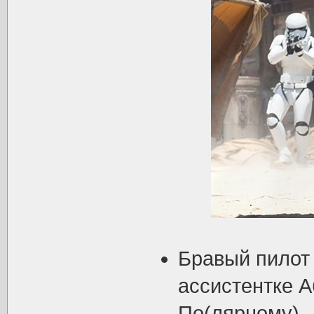
Бравый пило
ассистентке 
По(лярному) 