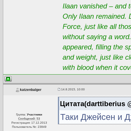
Ilaan vanished – and t
Only Ilaan remained. 
Force, just like all t
without saying a word
appeared, filling the 
and weight, just like 
with blood when it cov
14.8.2015, 10:00
katzenbalger
Цитата(darttiberius 
Таки Джейсен и 
Группа:
Участники
Сообщений: 53
Регистрация: 17.12.2013
Пользователь №: 23849