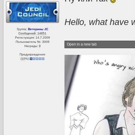
Hello, what have 
Группа:
Ветераны JC
Сообщений: 14851
Регистрация: 14.7.2006
Пользователь №: 3009
Open in a new tab
Награды:
9
Предупреждения:
(
10
%)