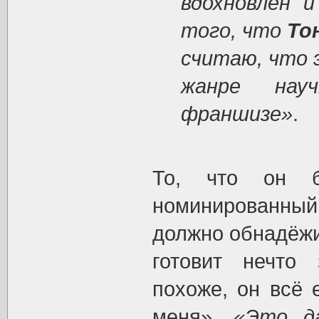
вдохновлён 
того, что
То
считаю, что 
жанре нау
франшизе»
.
То, что он б
номинированны
должно обнадёжит
готовит нечто
похоже, он всё 
меня».
«Это д