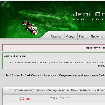
Главная
Форум
Инфо
Проекты
Здравствуйте, г
Цитаты форумчан
Хотя интересно, конечно, было бы узнать чем там Оби двадцать лет занимался: «
спать
Jedi Council
>
Jedi Council
>
Новости
>
Создатель новой трилогии «Звё
Создатель новой трилогии «Звёздных войн» Саймон Кинберг: «Я был
18.8.2025, 20:01
Dhani