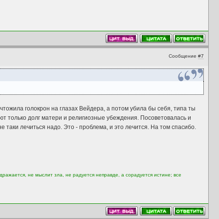
Сообщение
#7
ичтожила голокрон на глазах Вейдера, а потом убила бы себя, типа ты
ают только долг матери и религиозные убеждения. Посоветовалась и
не таки лечиться надо. Это - проблема, и это лечится. На том спасибо.
дражается, не мыслит зла, не радуется неправде, а сорадуется истине; все