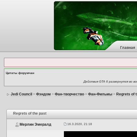
Главная
Цитаты форумчан
Действия GTA 6 развернутся во вс
Jedi Council
>
Фэндом
>
Фан-творчество
>
Фан-Фильмы
>
Regrets of 
Regrets of the past
16.3.2020, 21:18
Мерлин Эмералд