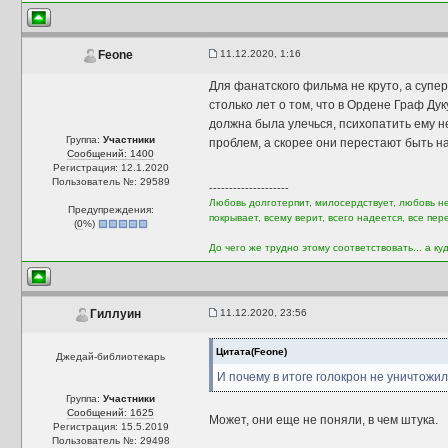
11.12.2020, 1:16
Feone
Для фанатского фильма не круто, а супе
столько лет о том, что в Ордене Граф Д
должна была улечься, психопатить ему не
Группа:
Участники
проблем, а скорее они перестают быть н
Сообщений: 1400
Регистрация: 12.1.2020
Пользователь №: 29589
--------------------
Любовь долготерпит, милосердствует, любовь не 
Предупреждения:
покрывает, всему верит, всего надеется, все пер
(
0
%)
До чего же трудно этому соответствовать... а куд
11.12.2020, 23:56
Гиллуин
Цитата(Feone)
Джедай-библиотекарь
И почему в итоге голокрон не уничтожил
Группа:
Участники
Сообщений: 1625
Может, они еще не поняли, в чем штука.
Регистрация: 15.5.2019
Пользователь №: 29498