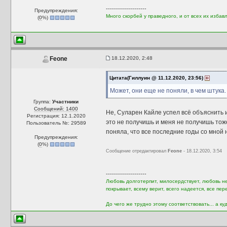
--------------------
Предупреждения:
Много скорбей у праведного, и от всех их избавл
(
0
%)
18.12.2020, 2:48
Feone
Цитата(Гиллуин @ 11.12.2020, 23:56)
Может, они еще не поняли, в чем штука.
Группа:
Участники
Сообщений: 1400
Не, Суларен Кайле успел всё объяснить и 
Регистрация: 12.1.2020
это не получишь и меня не получишь тоже
Пользователь №: 29589
поняла, что все последние годы со мной н
Предупреждения:
(
0
%)
Сообщение отредактировал
Feone
- 18.12.2020, 3:54
--------------------
Любовь долготерпит, милосердствует, любовь не 
покрывает, всему верит, всего надеется, все пер
До чего же трудно этому соответствовать... а куд