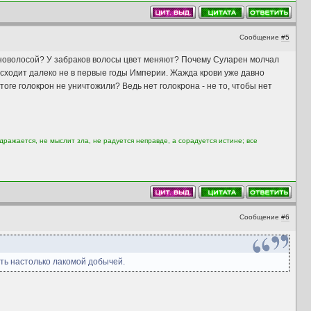
Сообщение
#5
чёрноволосой? У забраков волосы цвет меняют? Почему Суларен молчал
исходит далеко не в первые годы Империи. Жажда крови уже давно
тоге голокрон не уничтожили? Ведь нет голокрона - не то, чтобы нет
дражается, не мыслит зла, не радуется неправде, а сорадуется истине; все
Сообщение
#6
ыть настолько лакомой добычей.