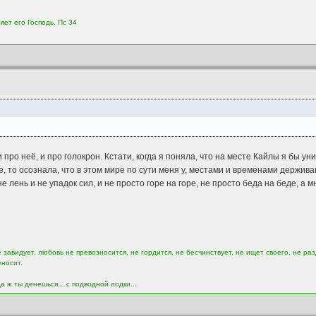
яет его Господь. Пс 34
про неё, и про голокрон. Кстати, когда я поняла, что на месте Кайлы я бы ун
, то осознала, что в этом мире по сути меня у, местами и временами держив
е лень и не упадок сил, и не просто горе на горе, не просто беда на беде, а м
завидует, любовь не превозносится, не гордится, не бесчинствует, не ищет своего, не раз
еносит.
а ж ты денешься... с подводной лодки...