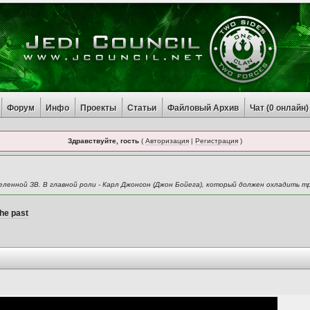
Форум
Инфо
Проекты
Статьи
Файловый Архив
Чат (
0
онлайн)
Здравствуйте, гость
(
Авторизация
|
Регистрация
)
еленной ЗВ. В главной роли - Карл Джонсон (Джон Бойега), который должен охладить т
the past