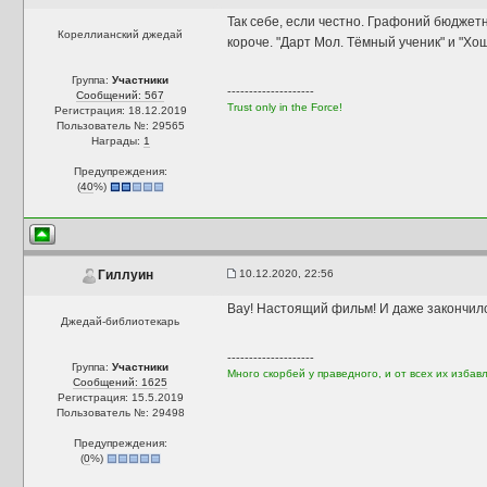
Так себе, если честно. Графоний бюджетн
Кореллианский джедай
короче. "Дарт Мол. Тёмный ученик" и "Хо
Группа:
Участники
--------------------
Сообщений: 567
Trust only in the Force!
Регистрация: 18.12.2019
Пользователь №: 29565
Награды:
1
Предупреждения:
(
40
%)
10.12.2020, 22:56
Гиллуин
Вау! Настоящий фильм! И даже закончился
Джедай-библиотекарь
--------------------
Группа:
Участники
Много скорбей у праведного, и от всех их избавл
Сообщений: 1625
Регистрация: 15.5.2019
Пользователь №: 29498
Предупреждения:
(
0
%)