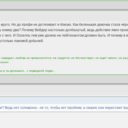
р круто. Но до профи не дотягивает и близко. Как беленькая девочка стала 
уку номер два? Почему Вейдер настолько долбанутый, ведь действие явно про
 с чего. И Оззелль тем уже далеко не лейтенантом должен быть. И почему в и
астолько лакомой добычей.
завидует, любовь не превозносится, не гордится, не бесчинствует, не ищет своего, не раз
еносит.
а ж ты денешься... с подводной лодки...
и? Ведь нет голокрона - не то, чтобы нет проблем, а скорее они перестают б