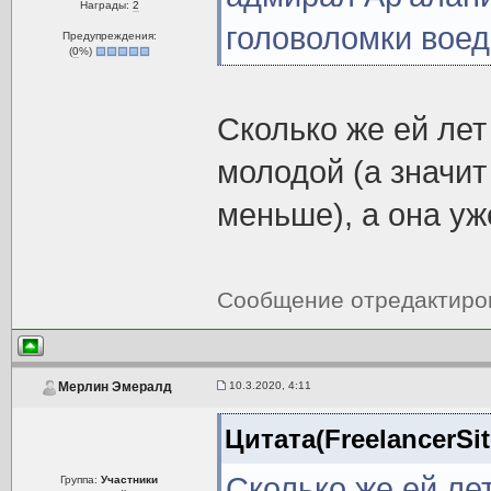
Награды:
2
головоломки воед
Предупреждения:
(
0
%)
Сколько же ей лет
молодой (а значит
меньше), а она уж
Сообщение отредактир
10.3.2020, 4:11
Мерлин Эмералд
Цитата(FreelancerSit
Сколько же ей ле
Группа:
Участники