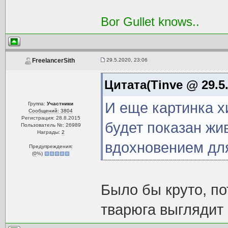
Bor Gullet knows..
29.5.2020, 23:06
FreelancerSith
Цитата(Tinve @ 29.5.
И еще картинка х
Группа:
Участники
Сообщений: 3804
Регистрация: 28.8.2015
будет показан жи
Пользователь №: 26989
Награды:
2
вдохновением для
Предупреждения:
(
0
%)
Было бы круто, по
тварюга выглядит