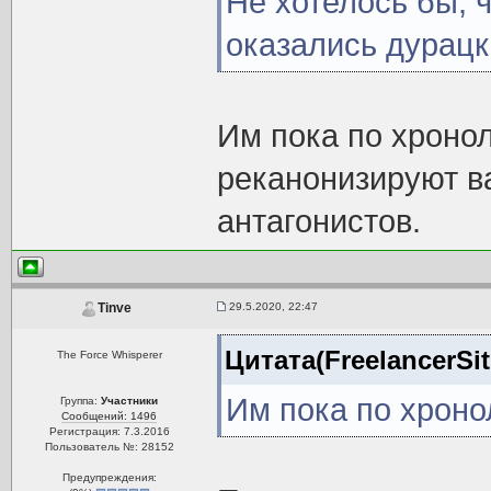
Не хотелось бы, 
оказались дурацк
Им пока по хроно
реканонизируют ва
антагонистов.
29.5.2020, 22:47
Tinve
Цитата(FreelancerSit
The Force Whisperer
Им пока по хроно
Группа:
Участники
Сообщений: 1496
Регистрация: 7.3.2016
Пользователь №: 28152
Предупреждения: