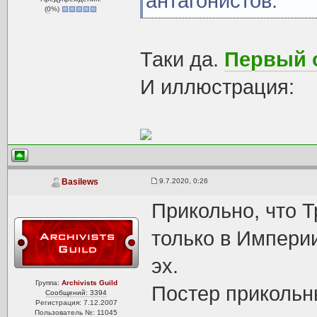
антагонистов.
(
0
%)
Таки да.
Первый 
И иллюстрация:
9.7.2020, 0:26
Basilews
Прикольно, что Т
только в Империи
эх.
Группа:
Archivists Guild
Постер прикольн
Сообщений: 3394
Регистрация: 7.12.2007
Пользователь №: 11045