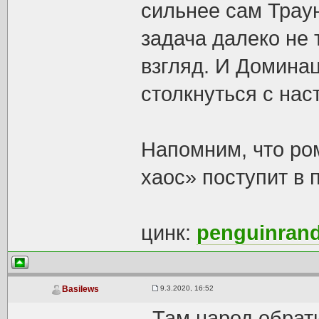
сильнее сам Траун
задача далеко не 
взгляд. И Домина
столкнуться с на
Напомним, что ро
хаос» поступит в 
цинк:
penguinran
9.3.2020, 16:52
Basilews
Там народ обрат