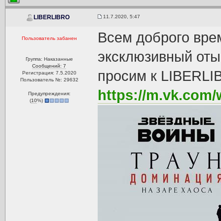
11.7.2020, 5:47
LIBERLIBRO
Всем доброго врем
Пользователь забанен
эксклюзивный оты
Группа: Наказанные
Сообщений: 7
просим к LIBERLI
Регистрация: 7.5.2020
Пользователь №: 29632
https://m.vk.com/
Предупреждения:
(
10
%)