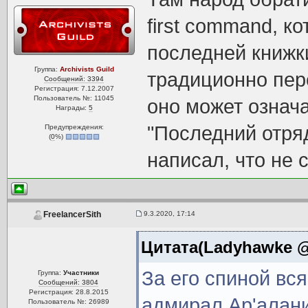
first command, к
последней книжк
Группа:
Archivists Guild
традиционно пере
Сообщений: 3394
Регистрация: 7.12.2007
Пользователь №: 11045
оно может означа
Награды:
5
"Последний отряд
Предупреждения:
(
0
%)
написал, что не 
9.3.2020, 17:14
FreelancerSith
Цитата(Ladyhawke @ 
За его спиной вс
Группа:
Участники
Сообщений: 3804
Регистрация: 28.8.2015
адмирал Ар'алани
Пользователь №: 26989