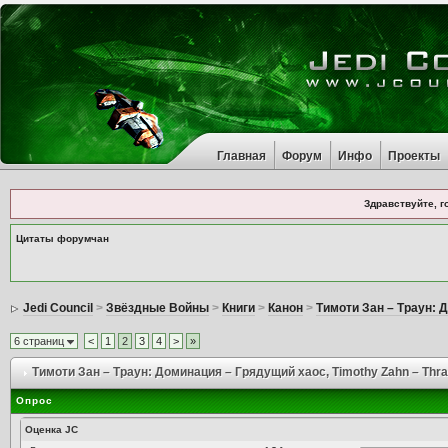
Главная
Форум
Инфо
Проекты
Здравствуйте, г
Цитаты форумчан
Jedi Council
>
Звёздные Войны
>
Книги
>
Канон
>
Тимоти Зан – Траун: 
6 страниц
<
1
2
3
4
>
»
Тимоти Зан – Траун: Доминация – Грядущий хаос
, Timothy Zahn – Thr
Опрос
Оценка JС