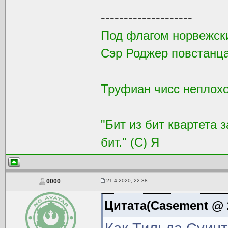
--------------------
Под флагом норвежск
Сэр Роджер повстанца
Труфиан чисс неплохой
"Бит из бит квартета 
бит." (С) Я
21.4.2020, 22:38
0000
Цитата(Casement @ 2