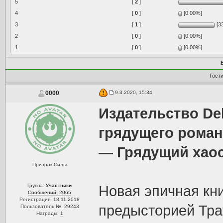
5
[
2
]
4
[
0
]
[0.00%]
3
[
1
]
[3
2
[
0
]
[0.00%]
1
[
0
]
[0.00%]
Гост
9.3.2020, 15:34
0000
Издательство De
грядущего роман
— Грядущий хао
Призрак Силы
Группа:
Участники
Новая эпичная кни
Сообщений: 2065
Регистрация: 18.11.2018
предысторией Тра
Пользователь №: 29243
Награды:
1