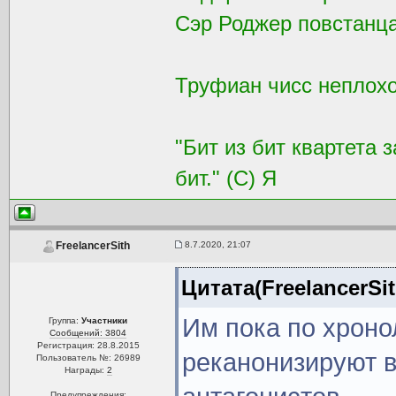
Сэр Роджер повстанца
Труфиан чисс неплохой
"Бит из бит квартета 
бит." (С) Я
8.7.2020, 21:07
FreelancerSith
Цитата(FreelancerSit
Им пока по хроно
Группа:
Участники
Сообщений: 3804
Регистрация: 28.8.2015
реканонизируют в
Пользователь №: 26989
Награды:
2
Предупреждения: