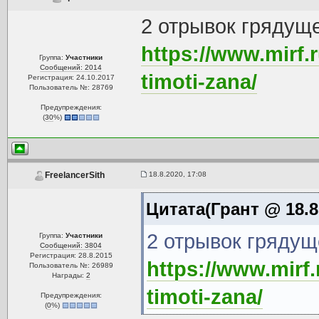
2 отрывок грядущ
https://www.mirf.r
Группа:
Участники
Сообщений: 2014
timoti-zana/
Регистрация: 24.10.2017
Пользователь №: 28769
Предупреждения:
(
30
%)
18.8.2020, 17:08
FreelancerSith
Цитата(Грант @ 18.8
2 отрывок грядущ
Группа:
Участники
Сообщений: 3804
Регистрация: 28.8.2015
https://www.mirf.
Пользователь №: 26989
Награды:
2
timoti-zana/
Предупреждения:
(
0
%)