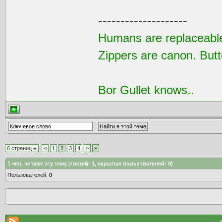
--------------------
Humans are replaceable
Zippers are canon. Butt
Bor Gullet knows..
6 страниц
<
1
2
3
4
>
»
1
чел. читают эту тему (гостей: 1, скрытых пользователей: 0)
Пользователей:
0