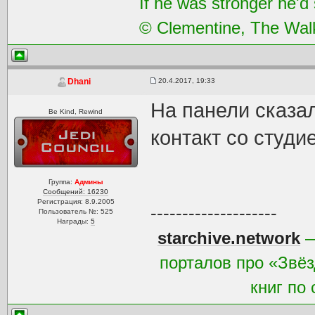
If he was stronger he'd s
© Clementine, The Wal
20.4.2017, 19:33
Dhani
На панели сказал
Be Kind, Rewind
контакт со студи
Группа:
Админы
Сообщений: 16230
Регистрация: 8.9.2005
--------------------
Пользователь №: 525
Награды:
5
starchive.network
—
порталов про «Звёз
книг по