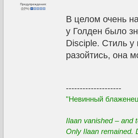
Предупреждения:
(
10
%)
В целом очень н
у Голден было зн
Disciple. Стиль у
разойтись, она м
--------------------
"Невинный блаженец
Ilaan vanished – and t
Only Ilaan remained. 