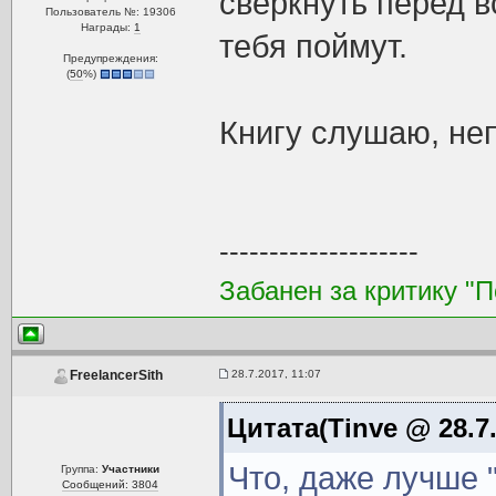
сверкнуть перед 
Пользователь №: 19306
Награды:
1
тебя поймут.
Предупреждения:
(
50
%)
Книгу слушаю, не
--------------------
Забанен за критику "
28.7.2017, 11:07
FreelancerSith
Цитата(Tinve @ 28.7.
Что, даже лучше 
Группа:
Участники
Сообщений: 3804