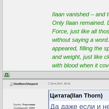
Ilaan vanished – and t
Only Ilaan remained. 
Force, just like all t
without saying a word
appeared, filling the 
and weight, just like 
with blood when it cov
20.4.2017, 20:31
OneMoreShepard
Цитата(Ilan Thorn)
Да даже если и не
Группа:
Участники
Сообщений: 3888