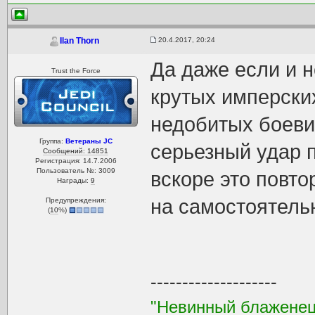
20.4.2017, 20:24
Ilan Thorn
Да даже если и н
Trust the Force
крутых имперски
недобитых боеви
Группа:
Ветераны JC
серьезный удар 
Сообщений: 14851
Регистрация: 14.7.2006
Пользователь №: 3009
вскоре это повто
Награды:
9
на самостоятельн
Предупреждения:
(
10
%)
--------------------
"Невинный блаженец