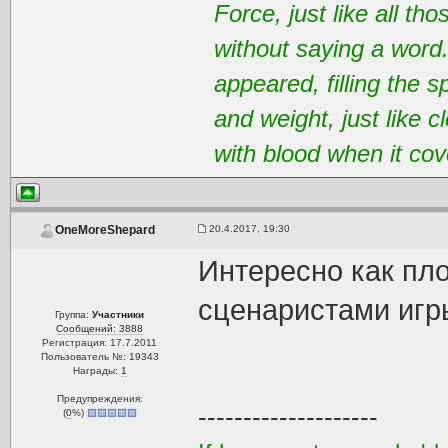
Force, just like all t
without saying a word
appeared, filling the 
and weight, just like 
with blood when it cov
20.4.2017, 19:30
OneMoreShepard
Интересно как пло
сценаристами игр
Группа:
Участники
Сообщений: 3888
Регистрация: 17.7.2011
Пользователь №: 19343
Награды:
1
Предупреждения:
--------------------
(
0
%)