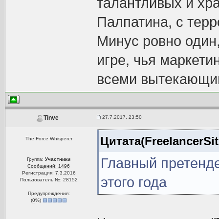
талантливых и хр
Палпатина, с тер
Минус ровно один,
игре, чья маркети
всеми вытекающи
27.7.2017, 23:50
Tinve
Цитата(FreelancerSit
The Force Whisperer
Главный претенде
Группа:
Участники
Сообщений: 1496
Регистрация: 7.3.2016
этого года
Пользователь №: 28152
Предупреждения:
(
0
%)