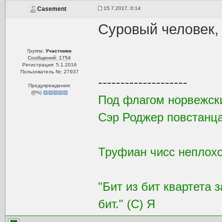
15.7.2017, 0:14
Casement
Суровый человек, е
Группа:
Участники
Сообщений: 1754
Регистрация: 5.1.2016
Пользователь №: 27937
--------------------
Предупреждения:
(
0
%)
Под флагом норвежск
Сэр Роджер повстанца
Труфиан чисс неплохой
"Бит из бит квартета 
бит." (С) Я