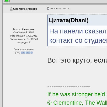
20.4.2017, 20:17
OneMoreShepard
Цитата(Dhani)
На панели сказал
Группа:
Участники
Сообщений: 3888
Регистрация: 17.7.2011
контакт со студие
Пользователь №: 19343
Награды:
1
Предупреждения:
(
0
%)
Вот это круто, есл
--------------------
If he was stronger he'd s
© Clementine, The Wal