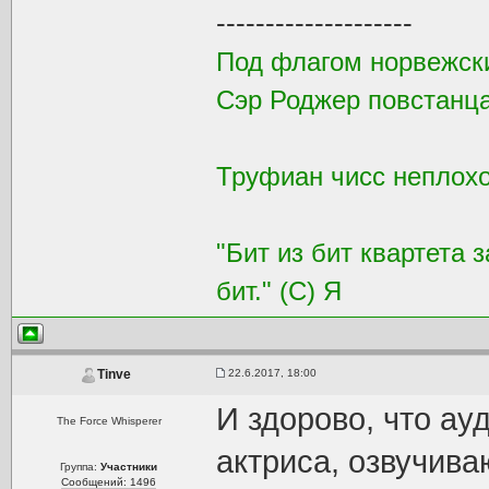
--------------------
Под флагом норвежск
Сэр Роджер повстанца
Труфиан чисс неплохой
"Бит из бит квартета 
бит." (С) Я
22.6.2017, 18:00
Tinve
И здорово, что ау
The Force Whisperer
актриса, озвучива
Группа:
Участники
Сообщений: 1496