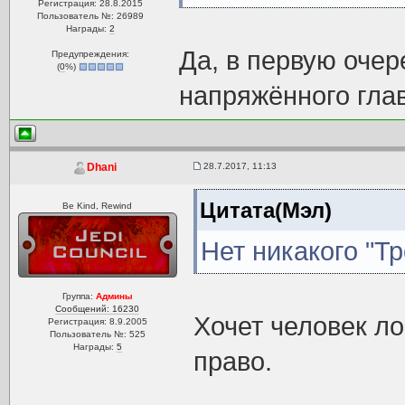
Регистрация: 28.8.2015
Пользователь №: 26989
Награды:
2
Да, в первую очере
Предупреждения:
(
0
%)
напряжённого гла
28.7.2017, 11:13
Dhani
Цитата(Мэл)
Be Kind, Rewind
Нет никакого "Тр
Группа:
Админы
Сообщений: 16230
Хочет человек ло
Регистрация: 8.9.2005
Пользователь №: 525
Награды:
5
право.