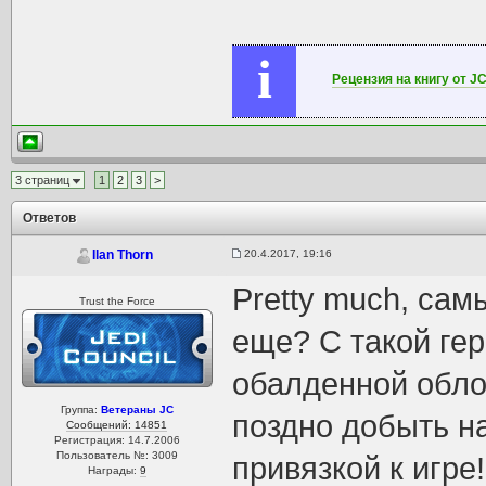
i
Рецензия на книгу от J
3 страниц
1
2
3
>
Ответов
20.4.2017, 19:16
Ilan Thorn
Pretty much, сам
Trust the Force
еще? С такой гер
обалденной обло
Группа:
Ветераны JC
поздно добыть на
Сообщений: 14851
Регистрация: 14.7.2006
Пользователь №: 3009
привязкой к игре!
Награды:
9