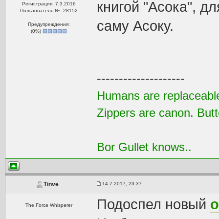
книгой "Асока", д
Регистрация: 7.3.2016
Пользователь №: 28152
саму Асоку.
Предупреждения:
(
0
%)
--------------------
Humans are replaceable
Zippers are canon. Butt
Bor Gullet knows..
14.7.2017, 23:37
Tinve
Подоспел новый
о
The Force Whisperer