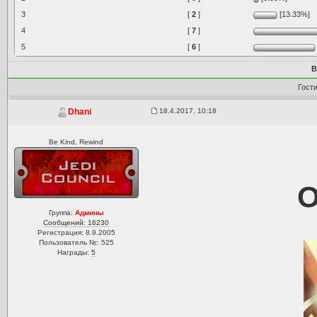
3
[
2
]
[13.33%]
4
[
7
]
5
[
6
]
В
Гост
18.4.2017, 10:18
Dhani
Be Kind, Rewind
О
Группа:
Админы
Сообщений: 16230
Регистрация: 8.9.2005
Пользователь №: 525
Награды:
5