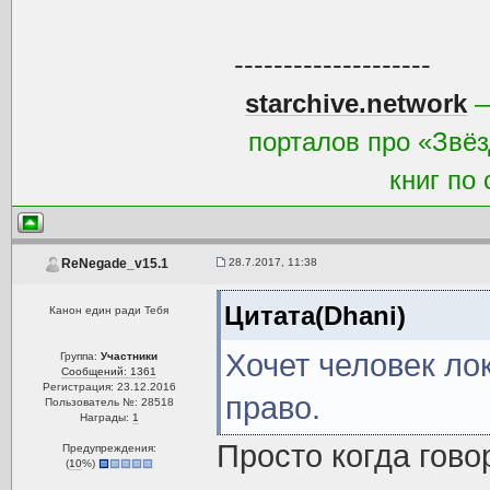
--------------------
starchive.network
—
порталов про «Звёз
книг по
28.7.2017, 11:38
ReNegade_v15.1
Цитата(Dhani)
Канон един ради Тебя
Хочет человек ло
Группа:
Участники
Сообщений: 1361
Регистрация: 23.12.2016
право.
Пользователь №: 28518
Награды:
1
Просто когда гово
Предупреждения:
(
10
%)