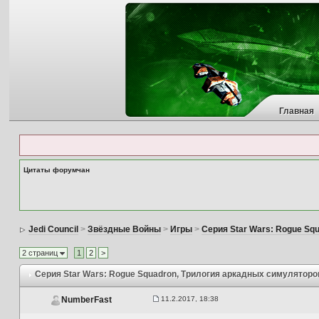
Главная
Цитаты форумчан
Jedi Council
>
Звёздные Войны
>
Игры
>
Серия Star Wars: Rogue Sq
2 страниц
1
2
>
Серия Star Wars: Rogue Squadron
, Трилогия аркадных симуляторо
11.2.2017, 18:38
NumberFast