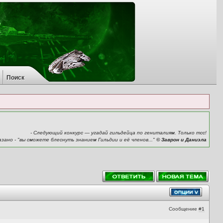
Поиск
- Следующий конкурс — угадай гильдейца по гениталиям. Только тсс!
казано - "вы сможете блеснуть знанием Гильдии и её членов..."
© Заврон и Даниэла
Сообщение
#1