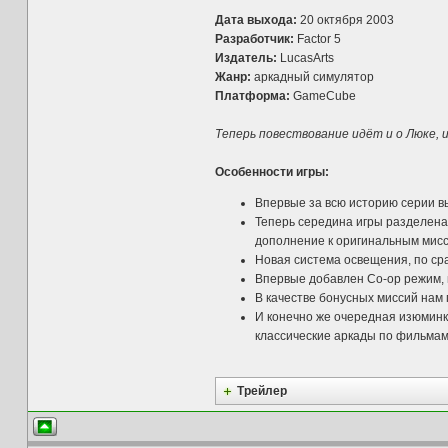
Дата выхода:
20 октября 2003
Разработчик:
Factor 5
Издатель:
LucasArts
Жанр:
аркадный симулятор
Платформа:
GameCube
Теперь повествование идёт и о Люке, и
Особенности игры:
Впервые за всю историю серии в
Теперь середина игры разделена н
дополнение к оригинальным мисс
Новая система освещения, по сра
Впервые добавлен Co-op режим, 
В качестве бонусных миссий нам 
И конечно же очередная изюминка 
классические аркады по фильма
Трейлер