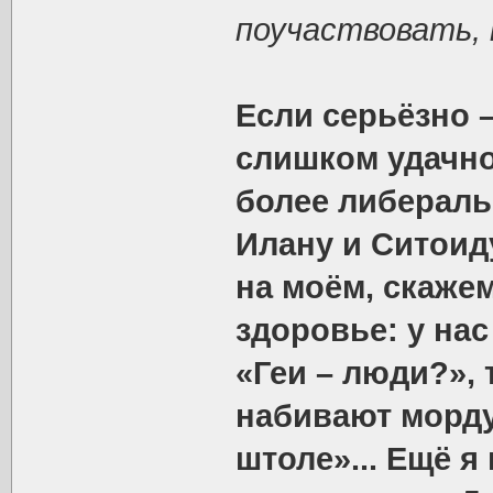
поучаствовать,
Если серьёзно –
слишком удачно
более либеральн
Илану и Ситоиду
на моём, скаже
здоровье: у нас
«Геи – люди?», 
набивают морду
штоле»... Ещё 