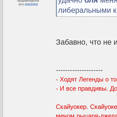
удачно
бля
меня
Предупреждения:
(
0
%)
либеральными к
Забавно, что не
--------------------
- Ходят Легенды о то
- И все правдивы. Д
Скайуокер. Скайуоке
мечом рыцаря-джедая