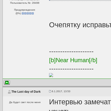
Пользователь №: 28498
Предупреждения:
(
0
%)
Очепятку исправь
--------------------
[b]Near Human[/b]
--------------------
6.1.2017, 13:53
The Last day of Dark
Интервью замечат
Да будет свет после меня