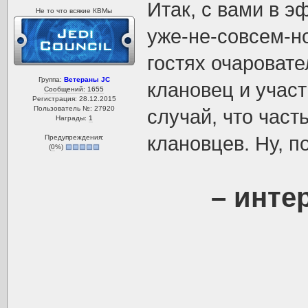
Итак, с вами в 
Не то что всякие КВМы
уже-не-совсем-н
гостях очароват
Группа:
Ветераны JC
клановец и участ
Сообщений: 1655
Регистрация: 28.12.2015
Пользователь №: 27920
случай, что част
Награды:
1
клановцев. Ну, п
Предупреждения:
(
0
%)
– инте