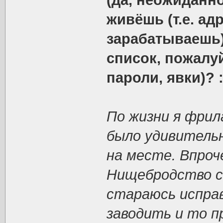
(да, неожиданно,
живёшь (т.е. адр
зарабатываешь)
список, пожалуй
пароли, явки)? 
По жизни я фрил
было удивительн
на месте. Впроч
Нищебродство с
стараюсь исправ
заводить и то п