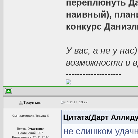
переплюнуть Да
наивный), план
конкурс Даниэлы
У вас, а не у на
возможности и в
--------------------
6.1.2017, 13:29
Траун мл.
Цитата(Дарт Аллиду
Сын адмирала Трауна ©
не слишком удач
Группа:
Участники
Сообщений: 207
Регистрация: 25.11.2016