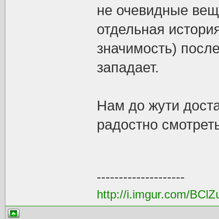
не очевидные вещи
отдельная истори
значимость) после
западает.
Нам до жути дост
радостно смотрет
--------------------
http://i.imgur.com/BClZ