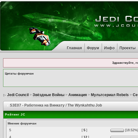
Главная
Форум
Инфо
Проекты
Здравствуйте, г
Цитаты форумчан
Jedi Council
>
Звёздные Войны
>
Анимация
>
Мультсериал Rebels
>
Се
S3E07 - Работенка на Винкату / The Wynkahthu Job
Рейтинг JC
Мнение форумчан
5
[
5
]
[18.52%
4
[
12
]