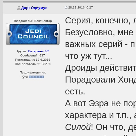
28.11.2016, 0:27
Дарт Одиумус
Серия, конечно,
Твердолобый Вентилятор
Безусловно, мне
важных серий - п
Группа:
Ветераны JC
что уж тут...
Сообщений: 937
Регистрация: 12.6.2016
Пользователь №: 28278
Дроиды действит
Предупреждения:
Порадовали Хонд
(
0
%)
есть.
А вот Эзра не по
характера и т.п.,
Силой
! Он что, 