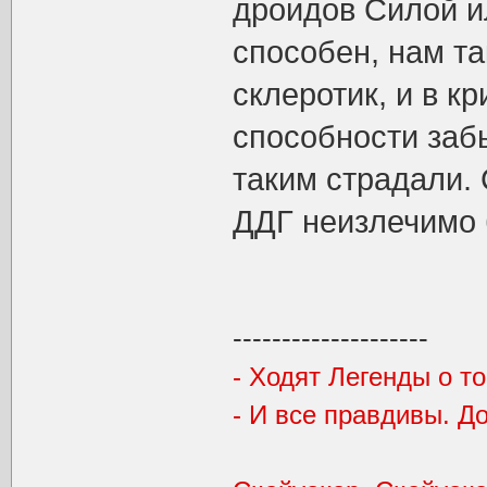
дроидов Силой и
способен, нам та
склеротик, и в к
способности забы
таким страдали.
ДДГ неизлечимо 
--------------------
- Ходят Легенды о то
- И все правдивы. Д