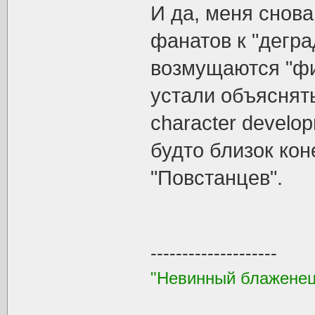
И да, меня снова
фанатов к "дегр
возмущаются "фи
устали объяснять
character develo
будто близок кон
"Повстанцев".
--------------------
"Невинный блаженец