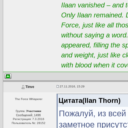
Ilaan vanished – and t
Only Ilaan remained. 
Force, just like all t
without saying a word
appeared, filling the 
and weight, just like 
with blood when it cov
27.11.2016, 15:29
Tinve
Цитата(Ilan Thorn)
The Force Whisperer
Пожалуй, из всей
Группа:
Участники
Сообщений: 1496
Регистрация: 7.3.2016
заметное присутс
Пользователь №: 28152