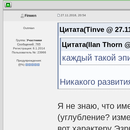
27.11.2016, 20:54
Finwen
Цитата(Tinve @ 27.11
Outmian
Группа:
Участники
Цитата(Ilan Thorn @
Сообщений: 765
Регистрация: 8.1.2014
Пользователь №: 23966
каждый такой эпи
Предупреждения:
(
0
%)
Никакого развити
Я не знаю, что им
(углубление? из
вот характеру Эзр