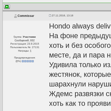
27.11.2016, 13:16
Commissar
Hondo always deli
На фоне предыдущ
Группа:
Участники
Сообщений: 932
хоть и без особог
Регистрация: 23.9.2015
Пользователь №: 27131
Награды:
1
месте, да и пара
Предупреждения:
(
0
%)
Удивила только и
жестянок, которые
шарахнули наруши
Ждемс развязки с
хоть как то прояв