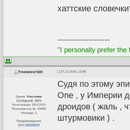
хаттские словечки
--------------------
"I personally prefer the 
27.11.2016, 12:58
FreelancerSith
Судя по этому эп
One , у Империи 
Группа:
Участники
Сообщений: 3804
дроидов ( жаль , 
Регистрация: 28.8.2015
Пользователь №: 26989
Награды:
2
штурмовики ) .
Предупреждения:
(
0
%)