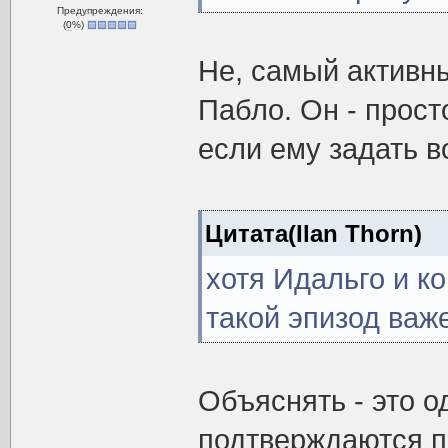
Предупреждения:
(
0
%)
Не, самый активны
Пабло. Он - прос
если ему задать во
Цитата(Ilan Thorn)
хотя Идальго и к
такой эпизод важе
Объяснять - это о
подтверждаются пр