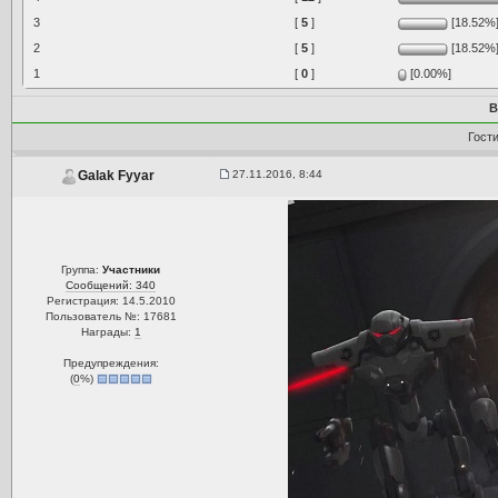
3
[
5
]
[18.52%
2
[
5
]
[18.52%
1
[
0
]
[0.00%]
В
Гост
27.11.2016, 8:44
Galak Fyyar
Группа:
Участники
Сообщений: 340
Регистрация: 14.5.2010
Пользователь №: 17681
Награды:
1
Предупреждения:
(
0
%)