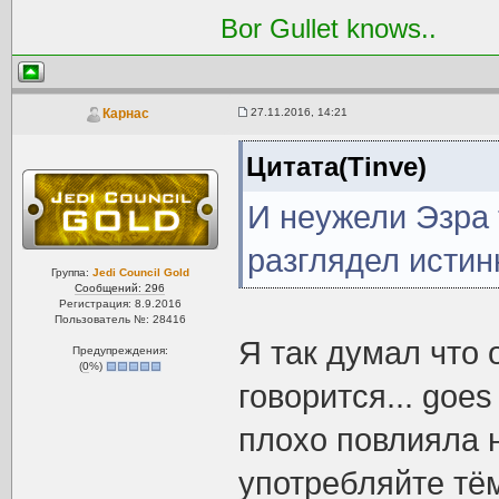
Bor Gullet knows..
27.11.2016, 14:21
Карнас
Цитата(Tinve)
И неужели Эзра 
разглядел исти
Группа:
Jedi Council Gold
Сообщений: 296
Регистрация: 8.9.2016
Пользователь №: 28416
Я так думал что 
Предупреждения:
(
0
%)
говорится... goes
плохо повлияла н
употребляйте тём