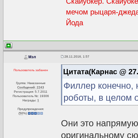
Скайуокер. Скайуоке
мечом рыцаря-джедая
Йода
28.11.2016, 1:57
Мэл
Цитата(Карнас @ 27.
Пользователь забанен
Филлер конечно, 
Группа: Наказанные
Сообщений: 2243
Регистрация: 5.7.2011
роботы, в целом о
Пользователь №: 19306
Награды:
1
Предупреждения:
(
50
%)
Они это напрямую 
оригинальному сю