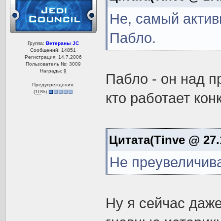
Не, самый актив
Пабло.
Группа:
Ветераны JC
Сообщений: 14851
Регистрация: 14.7.2006
Пользователь №: 3009
Награды:
9
Пабло - он над п
Предупреждения:
(
10
%)
кто работает кон
Цитата(Tinve @ 27.
Не преувеличив
Ну я сейчас даж