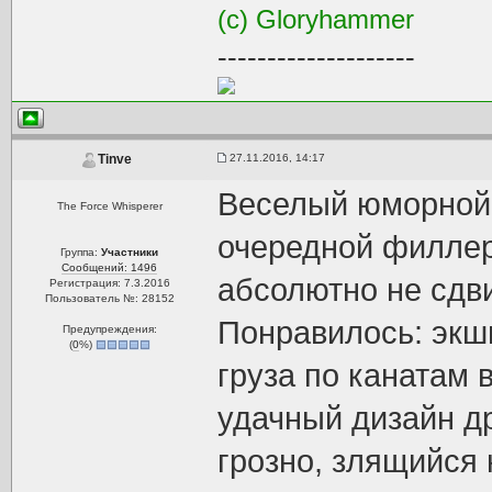
(с) Gloryhammer
--------------------
27.11.2016, 14:17
Tinve
Веселый юморной э
The Force Whisperer
очередной филлер
Группа:
Участники
Сообщений: 1496
абсолютно не сдв
Регистрация: 7.3.2016
Пользователь №: 28152
Понравилось: экш
Предупреждения:
(
0
%)
груза по канатам в
удачный дизайн д
грозно, злящийся 