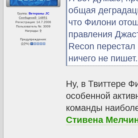
общая деградаци
Группа:
Ветераны JC
Сообщений: 14851
что Филони отош
Регистрация: 14.7.2006
Пользователь №: 3009
Награды:
9
правления Джас
Предупреждения:
Recon перестал 
(
10
%)
ничего не пишет.
Ну, в Твиттере 
особенной активн
команды наиболе
Стивена Мелчин