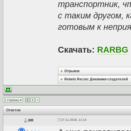
транспортник, чт
с таким другом, 
готовым к неприя
Скачать:
RARBG
Отрывок
Rebels Recon: Дневники создателей
2 страниц
1
2
>
Ответов
27.11.2016, 11:14
ddt