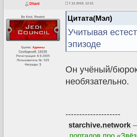
7.12.2016, 12:21
Dhani
Цитата(Мэл)
Be Kind, Rewind
Учитывая естест
эпизоде
Группа:
Админы
Сообщений: 16230
Регистрация: 8.9.2005
Пользователь №: 525
Награды:
5
Он учёный/бюрокр
необязательно.
--------------------
starchive.network
—
порталов про «Звёз