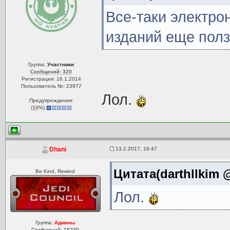
Все-таки электр
изданий еще полз
Группа:
Участники
Сообщений: 320
Регистрация: 16.1.2014
Пользователь №: 23977
Лол.
Предупреждения:
(
10
%)
13.2.2017, 16:47
Dhani
Цитата(darthllkim @
Be Kind, Rewind
Лол.
Группа:
Админы
Сообщений: 16230