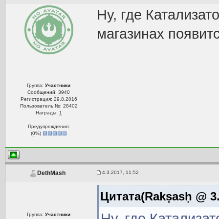
Ну, где Катализат
магазинах появитс
Группа:
Участники
Сообщений: 3940
Регистрация: 29.8.2016
Пользователь №: 28402
Награды:
1
Предупреждения:
(
0
%)
4.3.2017, 11:52
DethMash
Цитата(Rakṣasḥ @ 3.
Ну, где Катализа
Группа:
Участники