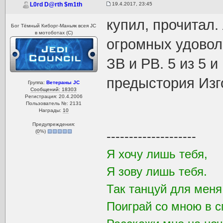
19.4.2017, 23:45
L0rd D@rth $m1th
купил, прочитал.
Бог Тёмный Киборг-Маньяк всея JC
в мотоботах (С)
огромных удоволь
ЗВ и РВ. 5 из 5 
предыстория Изго
Группа:
Ветераны JC
Сообщений: 18303
Регистрация: 20.4.2006
Пользователь №: 2131
Награды:
10
Предупреждения:
(
0
%)
--------------------
Я хочу лишь тебя,
Я зову лишь тебя.
Так танцуй для мен
Поиграй со мною в с