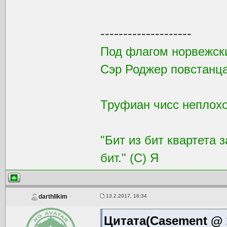
--------------------
Под флагом норвежск
Сэр Роджер повстанца
Труфиан чисс неплохой
"Бит из бит квартета 
бит." (С) Я
13.2.2017, 16:34
darthllkim
Цитата(Casement @ 1