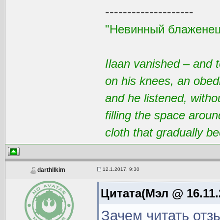
--------------------
"Невинный блаженец
Ilaan vanished – and t
on his knees, an obedi
and he listened, with
filling the space aroun
cloth that gradually 
12.1.2017, 9:30
darthllkim
Цитата(Мэл @ 16.11.
Зачем читать отз