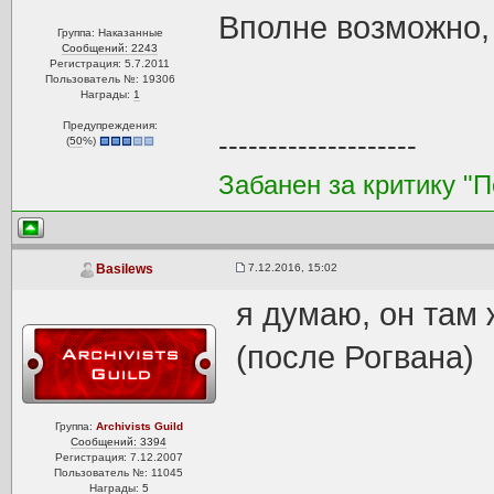
Вполне возможно, 
Группа: Наказанные
Сообщений: 2243
Регистрация: 5.7.2011
Пользователь №: 19306
Награды:
1
Предупреждения:
--------------------
(
50
%)
Забанен за критику "
7.12.2016, 15:02
Basilews
я думаю, он там 
(после Рогвана)
Группа:
Archivists Guild
Сообщений: 3394
Регистрация: 7.12.2007
Пользователь №: 11045
Награды:
5