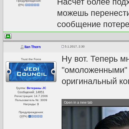
Насчет более подх
Предупреждения:
(
0
%)
можешь перенести
сообщение потере
5.1.2017, 2:30
Ilan Thorn
Ну вот. Теперь м
Trust the Force
"омоложенными" 
оригинальный ко
Группа:
Ветераны JC
Сообщений: 14851
Регистрация: 14.7.2006
Пользователь №: 3009
Open in a new tab
Награды:
9
Предупреждения:
(
10
%)