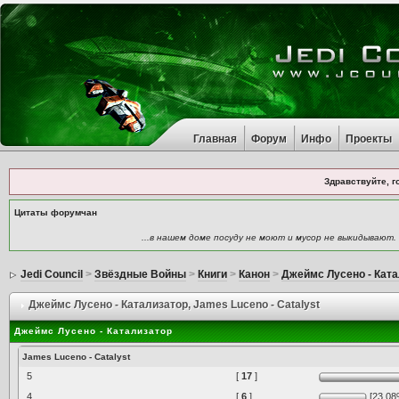
Главная
Форум
Инфо
Проекты
Здравствуйте, г
Цитаты форумчан
...в нашем доме посуду не моют и мусор не выкидывают.
Jedi Council
>
Звёздные Войны
>
Книги
>
Канон
>
Джеймс Лусено - Кат
Джеймс Лусено - Катализатор
, James Luceno - Catalyst
Джеймс Лусено - Катализатор
James Luceno - Catalyst
5
[
17
]
4
[
6
]
[23.08