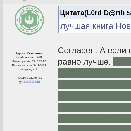
Цитата(L0rd D@rth $
лучшая книга Нов
Согласен. А если 
Группа:
Участники
Сообщений: 3940
равно лучше.
Очен
Регистрация: 29.8.2016
Пользователь №: 28402
Награды:
1
происходят не прос
Предупреждения:
Катализатор в это
(
0
%)
Чам С., и Со Г., 
собой. Джеонозис 
месте и не оторва
здесь впервые уп