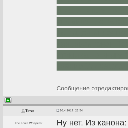
До этого помню т
упоминание каког
не видел инфу про
канонизирован Та
отсылка на книгу 
звание Уилхаффа)
Сообщение отредактир
20.4.2017, 22:54
Tinve
Ну нет. Из канона
The Force Whisperer