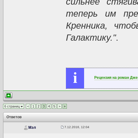
сильнее стяги
теперь им пр
Кренника, что
Галактику."
.
i
Рецензия на роман Дже
6 страниц
<
1
2
3
4
5
>
»
Ответов
7.12.2016, 12:04
Мэл