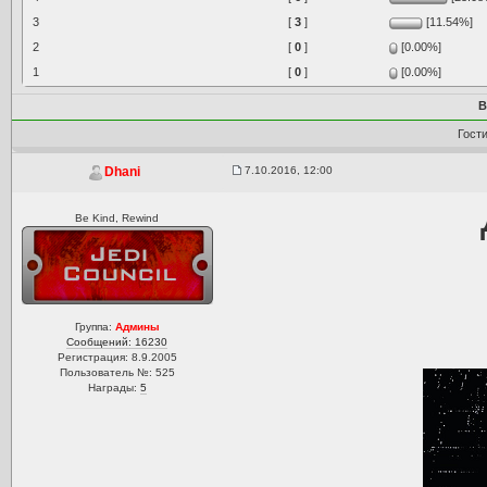
3
[
3
]
[11.54%]
2
[
0
]
[0.00%]
1
[
0
]
[0.00%]
В
Гост
7.10.2016, 12:00
Dhani
Be Kind, Rewind
Группа:
Админы
Сообщений: 16230
Регистрация: 8.9.2005
Пользователь №: 525
Награды:
5