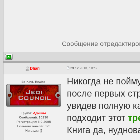
Сообщение отредактир
29.12.2016, 19:52
Dhani
Никогда не пойм
Be Kind, Rewind
после первых ст
увидев полную к
Группа:
Админы
подходит этот
тр
Сообщений: 16230
Регистрация: 8.9.2005
Пользователь №: 525
Книга да, нуднов
Награды:
5