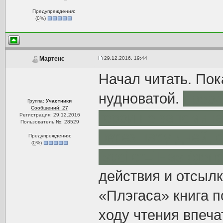
Предупреждения:
(
0
%)
29.12.2016, 19:44
Мартенс
Начал читать. Пок
нудноватой.
преод
Группа:
Участники
Сообщений: 27
герои не запомина
Регистрация: 29.12.2016
Пользователь №: 28529
через пару дней, 
Предупреждения:
(
0
%)
[spoiler=]Has (gen
действия и отсылк
«Плэгаса» книга п
ходу чтения впеча