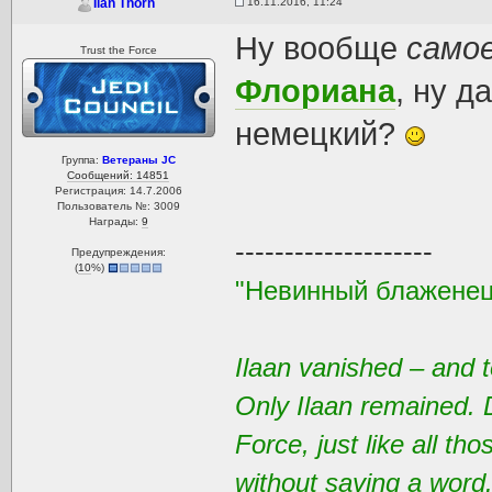
16.11.2016, 11:24
Ilan Thorn
Ну вообще
само
Trust the Force
Флориана
, ну д
немецкий?
Группа:
Ветераны JC
Сообщений: 14851
Регистрация: 14.7.2006
Пользователь №: 3009
Награды:
9
--------------------
Предупреждения:
(
10
%)
"Невинный блаженец
Ilaan vanished – and t
Only Ilaan remained. 
Force, just like all t
without saying a word