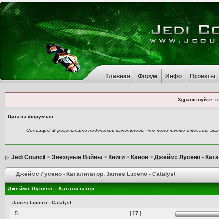
Главная
Форум
Инфо
Проекты
Здравствуйте, г
Цитаты форумчан
Сенсация! В результате подсчетов выяснилось, что количество джедаев, вы
Jedi Council
>
Звёздные Войны
>
Книги
>
Канон
>
Джеймс Лусено - Кат
Джеймс Лусено - Катализатор
, James Luceno - Catalyst
Джеймс Лусено - Катализатор
James Luceno - Catalyst
5
[
17
]