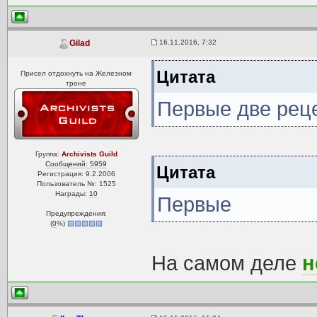
16.11.2016, 7:32
Gilad
Цитата
Присел отдохнуть на Железном
троне
Первые две рец
Группа:
Archivists Guild
Сообщений: 5959
Цитата
Регистрация: 9.2.2006
Пользователь №: 1525
Награды:
10
Первые
Предупреждения:
(
0
%)
На самом деле
н