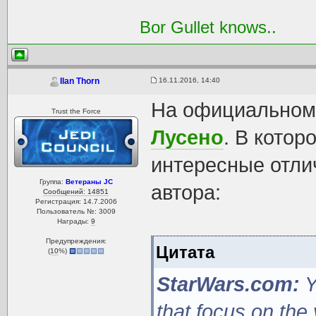
Bor Gullet knows..
16.11.2016, 14:40
Ilan Thorn
На официальном
Trust the Force
Лусено
. В котор
интересные отли
Группа:
Ветераны JC
автора:
Сообщений: 14851
Регистрация: 14.7.2006
Пользователь №: 3009
Награды:
9
Предупреждения:
Цитата
(
10
%)
StarWars.com:
Y
that focus on the 