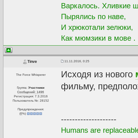
Варкалось. Хливкие 
Пырялись по наве,
И хрюкотали зелюки,
Как мюмзики в мове .
11.11.2016, 0:25
Tinve
Исходя из нового
The Force Whisperer
фильму, предполож
Группа:
Участники
Сообщений: 1496
Регистрация: 7.3.2016
Пользователь №: 28152
Предупреждения:
(
0
%)
--------------------
Humans are replaceable