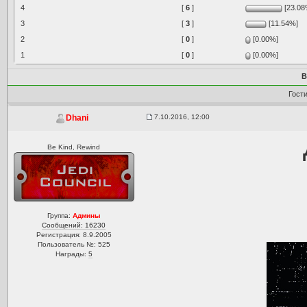
4
[
6
]
[23.08
3
[
3
]
[11.54%]
2
[
0
]
[0.00%]
1
[
0
]
[0.00%]
В
Гост
7.10.2016, 12:00
Dhani
Be Kind, Rewind
Группа:
Админы
Сообщений: 16230
Регистрация: 8.9.2005
Пользователь №: 525
Награды:
5