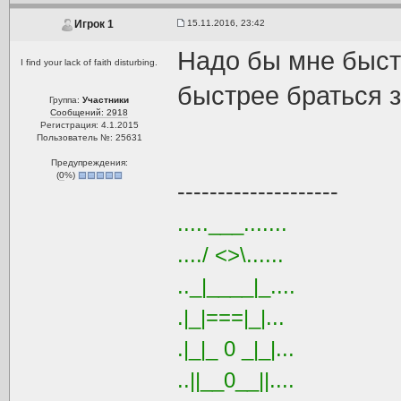
15.11.2016, 23:42
Игрок 1
Надо бы мне быст
I find your lack of faith disturbing.
быстрее браться з
Группа:
Участники
Сообщений: 2918
Регистрация: 4.1.2015
Пользователь №: 25631
Предупреждения:
(
0
%)
--------------------
.....___.......
..../ <>\......
.._|____|_....
.|_|===|_|...
.|_|_ 0 _|_|...
..||__0__||....