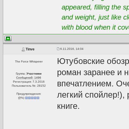
appeared, filling the 
and weight, just like 
with blood when it cov
6.11.2016, 14:04
Tinve
Ютубовские обозр
The Force Whisperer
роман заранее и н
Группа:
Участники
Сообщений: 1496
впечатлением. О
Регистрация: 7.3.2016
Пользователь №: 28152
легкий спойлер!),
Предупреждения:
(
0
%)
книге.