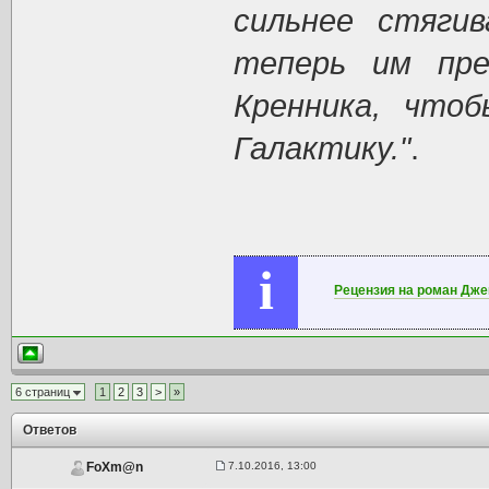
сильнее стяги
теперь им пр
Кренника, что
Галактику."
.
i
Рецензия на роман Дже
6 страниц
1
2
3
>
»
Ответов
7.10.2016, 13:00
FoXm@n