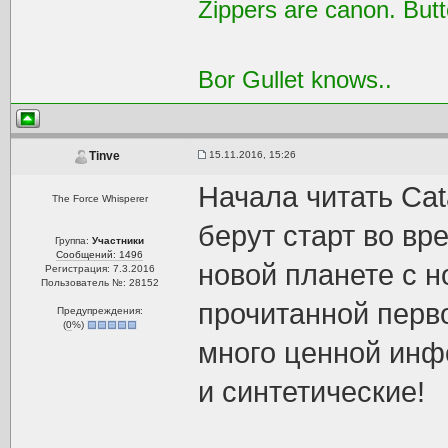
Zippers are canon. Butt
Bor Gullet knows..
15.11.2016, 15:26
Tinve
Начала читать Cat
The Force Whisperer
берут старт во вр
Группа:
Участники
Сообщений: 1496
новой планете с 
Регистрация: 7.3.2016
Пользователь №: 28152
прочитанной перво
Предупреждения:
(
0
%)
много ценной инф
и синтетические!