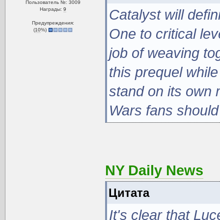
Пользователь №: 3009
Награды:
9
Catalyst will defi
Предупреждения:
One to critical l
(
10
%)
job of weaving to
this prequel while
stand on its own m
Wars fans should
NY Daily News
Цитата
It's clear that Lu