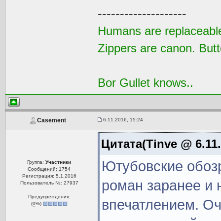
--------------------
Humans are replaceable
Zippers are canon. Butt
Bor Gullet knows..
6.11.2016, 15:24
Casement
Цитата(Tinve @ 6.11.
Ютубовские обозр
Группа:
Участники
Сообщений: 1754
Регистрация: 5.1.2016
роман заранее и 
Пользователь №: 27937
Предупреждения:
впечатлением. О
(
0
%)