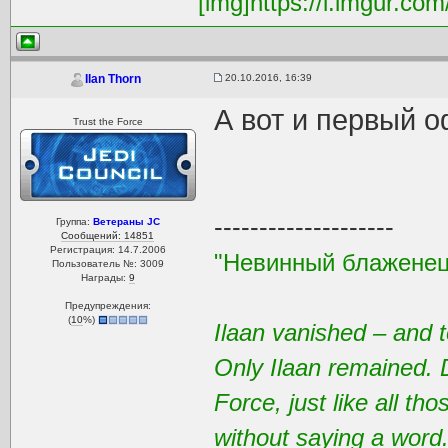
[img]https://i.imgur.com
20.10.2016, 16:39
Ilan Thorn
А вот и первый
Trust the Force
--------------------
Группа:
Ветераны JC
Сообщений: 14851
Регистрация: 14.7.2006
"Невинный блаженец
Пользователь №: 3009
Награды:
9
Предупреждения:
(
10
%)
Ilaan vanished – and t
Only Ilaan remained. 
Force, just like all t
without saying a word