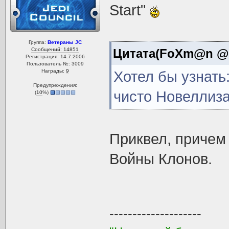
Start"
Группа:
Ветераны JC
Сообщений: 14851
Цитата(FoXm@n @ 7
Регистрация: 14.7.2006
Пользователь №: 3009
Награды:
9
Хотел бы узнать
Предупреждения:
чисто Новеллиз
(
10
%)
Приквел, причем
Войны Клонов.
--------------------