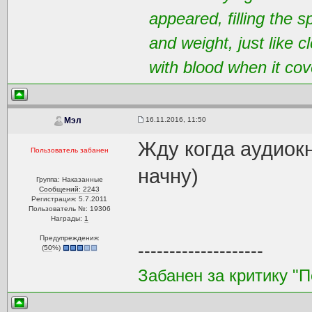
appeared, filling the 
and weight, just like 
with blood when it cov
16.11.2016, 11:50
Мэл
Жду когда аудиокн
Пользователь забанен
начну)
Группа: Наказанные
Сообщений: 2243
Регистрация: 5.7.2011
Пользователь №: 19306
Награды:
1
Предупреждения:
--------------------
(
50
%)
Забанен за критику "