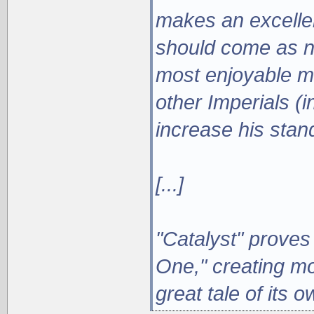
makes an excellen
should come as no
most enjoyable m
other Imperials (i
increase his stan
[...]
"Catalyst" proves
One," creating mo
great tale of its o