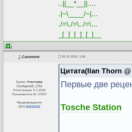
..||__*__||....
.|~\____/~|...
./=\./=\../=\...
_[_]_[_]_[_]__
16.11.2016, 1:04
Casement
Цитата(Ilan Thorn @ 
Первые две рецен
Группа:
Участники
Сообщений: 1754
Регистрация: 5.1.2016
Пользователь №: 27937
Предупреждения:
Tosche Station
(
0
%)