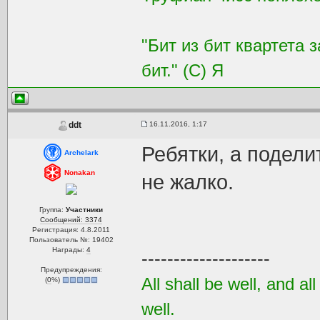
"Бит из бит квартета 
бит." (С) Я
16.11.2016, 1:17
ddt
Ребятки, а подели
Archelark
Nonakan
не жалко.
Группа:
Участники
Сообщений: 3374
Регистрация: 4.8.2011
Пользователь №: 19402
Награды:
4
--------------------
Предупреждения:
All shall be well, and al
(
0
%)
well.