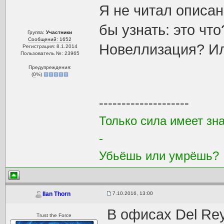
Я не читал описан
бы узнать: это чт
Группа:
Участники
Сообщений: 1652
Новеллизация? Ил
Регистрация: 8.1.2014
Пользователь №: 23965
Предупреждения:
(
0
%)
--------------------
Только сила имеет зна
-
Убьёшь или умрёшь?
7.10.2016, 13:00
Ilan Thorn
В офисах Del Re
Trust the Force