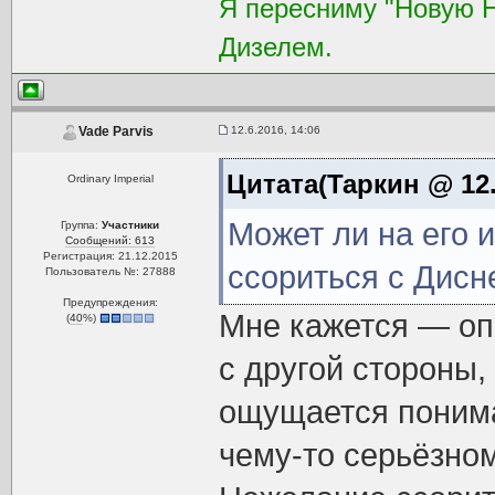
Я пересниму "Новую 
Дизелем.
12.6.2016, 14:06
Vade Parvis
Цитата(Таркин @ 12.
Ordinary Imperial
Может ли на его 
Группа:
Участники
Сообщений: 613
Регистрация: 21.12.2015
ссориться с Дисн
Пользователь №: 27888
Предупреждения:
Мне кажется — опр
(
40
%)
с другой стороны,
ощущается пониман
чему-то серьёзном