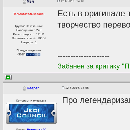
12.6.2016, 14:18
Мэл
Есть в оригинале 
Пользователь забанен
творчество перево
Группа: Наказанные
Сообщений: 2243
Регистрация: 5.7.2011
Пользователь №: 19306
Награды:
1
Предупреждения:
--------------------
(
50
%)
Забанен за критику "
12.6.2016, 14:55
Keeper
Про легендариза
Колорист и музыкант
Группа:
Ветераны JC