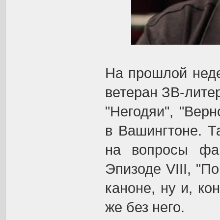
На прошлой неде
ветеран ЗВ-лит
"Негодяи", "Вер
в Вашингтоне. Т
на вопросы фа
Эпизоде VIII, "П
каноне, ну и, ко
же без него.