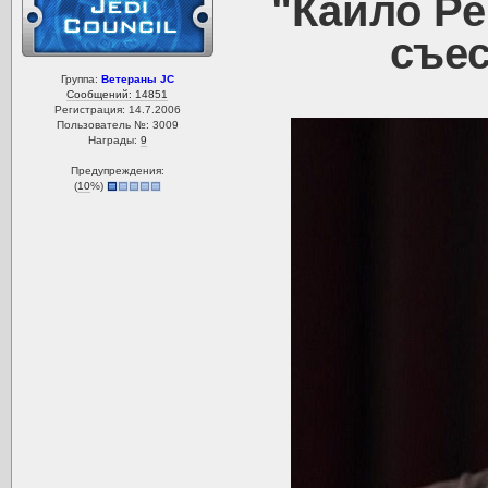
"Кайло Ре
съес
Группа:
Ветераны JC
Сообщений: 14851
Регистрация: 14.7.2006
Пользователь №: 3009
Награды:
9
Предупреждения:
(
10
%)