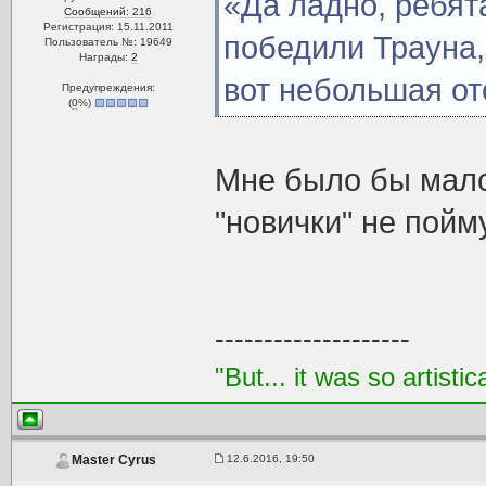
«Да ладно, ребят
Сообщений: 216
Регистрация: 15.11.2011
победили Трауна,
Пользователь №: 19649
Награды:
2
вот небольшая от
Предупреждения:
(
0
%)
Мне было бы мало!
"новички" не пойму
--------------------
"But... it was so artistic
12.6.2016, 19:50
Master Cyrus