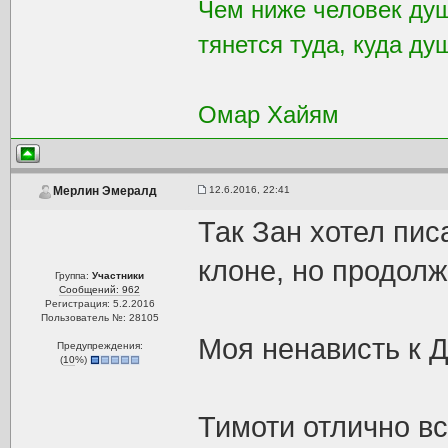
Чем ниже человек душ
тянется туда, куда ду
Омар Хайям
12.6.2016, 22:41
Мерлин Эмералд
Так Зан хотел пис
клоне, но продолж
Группа:
Участники
Сообщений: 962
Регистрация: 5.2.2016
Пользователь №: 28105
Моя ненависть к Д
Предупреждения:
(
10
%)
Тимоти отлично вс