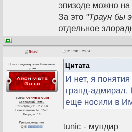
эпизоде можно на
За это
"Траун бы 
отдельное злорад
12.6.2016, 23:04
Gilad
Цитата
Присел отдохнуть на Железном
троне
И нет, я поняти
гранд-адмирал.
Группа:
Archivists Guild
еще носили в И
Сообщений: 5959
Регистрация: 9.2.2006
Пользователь №: 1525
Награды:
10
Предупреждения:
tunic - мундир
(
0
%)