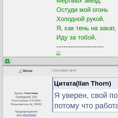
Мертвых звезд.
Остуди мой огонь
Холодной рукой.
Я, как тень на закат,
Иду за тобой.
--------------------
12.6.2016, 19:07
Varvar
Цитата(Ilan Thorn)
Я уверен, свой по
Группа:
Участники
Сообщений: 125
Регистрация: 6.6.2016
потому что работ
Пользователь №: 28262
Предупреждения:
(
0
%)