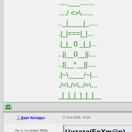
.....___.......
..../ <>\......
.._|____|_....
.|_|===|_|...
.|_|_ 0 _|_|...
..||__0__||....
..||__*__||....
.|~\____/~|...
./=\./=\../=\...
_[_]_[_]_[_]__
12.6.2016, 15:18
Дарт Калидус
Цитата(FoXm@n)
Не то что всякие КВМы