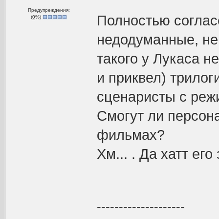
Предупреждения:
Полностью соглас
(
0
%)
недодуманные, не 
такого у Лукаса н
и приквел) трилог
сценаристы с режи
Смогут ли персон
фильмах?
Хм... . Да хатт его
--------------------