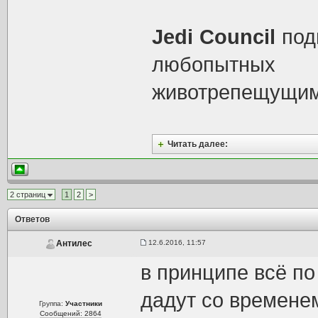
Jedi Council
под
любопытных
животрепещущим 
Читать далее:
2 страниц
1
2
>
Ответов
12.6.2016, 11:57
Антилес
в принципе всё по
дадут со времене
Группа:
Участники
Сообщений: 2864