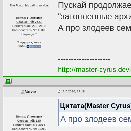
Пускай продолжае
The Force. It's calling to You.
"затопленные архи
Группа:
Участники
Сообщений: 7521
А про злодеев се
Регистрация: 23.8.2008
Пользователь №: 12038
Награды:
2
Предупреждения:
(
10
%)
--------------------
http://master-cyrus.dev
12.6.2016, 22:18
Varvar
Цитата(Master Cyrus
А про злодеев се
Группа:
Участники
Сообщений: 125
Регистрация: 6.6.2016
Пользователь №: 28262