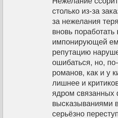
Нежелание ссорит
столько из-за зак
за нежелания тер
вновь поработать 
импонирующей ему
репутацию наруше
ошибаться, но, по
романов, как и у 
лишнее и критико
ядром связанных 
высказываниями в 
серьёзно пересту