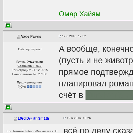
Омар Хайям
12.6.2016, 17:52
Vade Parvis
А вообще, конечно
Ordinary Imperial
(пусть и не живо
Группа:
Участники
Сообщений: 613
прямое подтвержде
Регистрация: 21.12.2015
Пользователь №: 27888
планировал роман 
Предупреждения:
(
40
%)
счёт в
Survivor's Q
12.6.2016, 18:26
L0rd D@rth $m1th
всё по делу сказ
Бог Тёмный Киборг-Маньяк всея JC