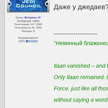
Даже у джедаев
Группа:
Ветераны JC
Сообщений: 14851
Регистрация: 14.7.2006
Пользователь №: 3009
Награды:
9
--------------------
Предупреждения:
(
10
%)
"Невинный блаженец
Ilaan vanished – and t
Only Ilaan remained. 
Force, just like all t
without saying a word