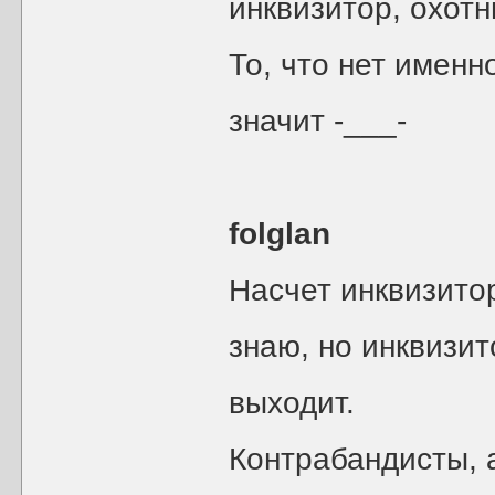
инквизитор, охотн
То, что нет именн
значит -___-
folglan
Насчет инквизито
знаю, но инквизи
выходит.
Контрабандисты, 