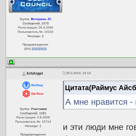
Группа:
Ветераны JC
Сообщений: 2476
Регистрация: 26.4.2009
Пользователь №: 15102
Награды:
2
Предупреждения:
(
0
%)
20.3.2014, 22:13
ArhAngel
Red'boy
Цитата(Раймус Айсбр
Dar'fixer
А мне нравится -
Группа:
Участники
Сообщений: 1091
Регистрация: 3.8.2009
Пользователь №: 15714
и эти люди мне г
Награды:
1
Предупреждения: