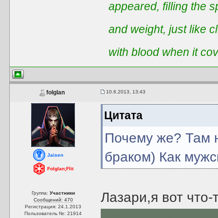
appeared, filling the 
and weight, just like 
with blood when it co
10.6.2013, 13:43
folglan
Цитата
Почему же? Там 
браком) Как мужс
Jaisen
Folglan;Flit
Лазари,я вот что
Группа:
Участники
Сообщений: 470
Регистрация: 24.1.2013
женился на ашар
Пользователь №: 21914