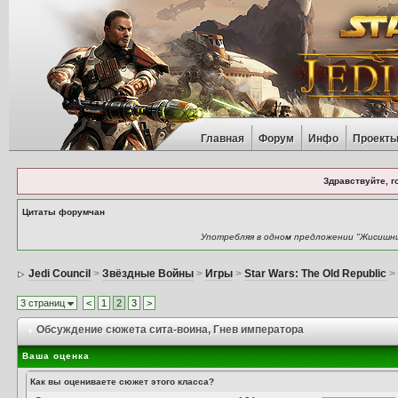
Главная
Форум
Инфо
Проект
Здравствуйте, г
Цитаты форумчан
Употребляя в одном предложении "Жисишник
Jedi Council
>
Звёздные Войны
>
Игры
>
Star Wars: The Old Republic
3 страниц
<
1
2
3
>
Обсуждение сюжета сита-воина
, Гнев императора
Ваша оценка
Как вы оцениваете сюжет этого класса?