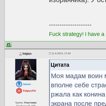
--------------------
Fuck strategy! I have a
11.6.2013, 17:44
folglan
Цитата
Моя мадам воин 
вполне себе стра
Jaisen
Folglan;Flit
ржала как конина
экрана после пре
Группа:
Участники
Сообщений: 470