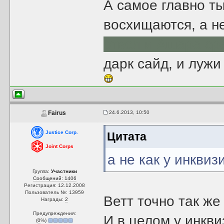
А самое главно т
восхищаются, а н
отвел и Ашара ср
дарк сайд, и лужи
24.6.2013, 10:50
Fairus
Justice Corp.
Цитата
Joint Corps
а не как у инквиз
Группа:
Участники
Сообщений: 1406
Регистрация: 12.12.2008
Пользователь №: 13959
Ветт точно так же
Награды:
2
Предупреждения:
И в целом у инкви
(
0
%)