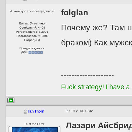
folglan
Я покончу с этим беспределом!
Группа:
Участники
Почему же? Там н
Сообщений: 4498
Регистрация: 5.8.2005
Пользователь №: 306
браком) Как мужск
Награды:
3
Предупреждения:
(
0
%)
--------------------
Fuck strategy! I have a
10.6.2013, 12:32
Ilan Thorn
Лазари Айсбри
Trust the Force