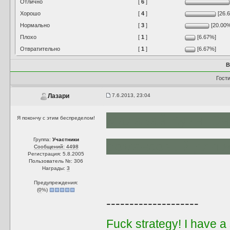
Отлично
[
6
]
Хорошо
[
4
]
[26.
Нормально
[
3
]
[20.00
Плохо
[
1
]
[6.67%]
Отвратительно
[
1
]
[6.67%]
В
Гост
7.6.2013, 23:04
Лазари
Малавай Куин. Оч
Я покончу с этим беспределом!
Группа:
Участники
романсовый для 
Сообщений: 4498
Регистрация: 5.8.2005
Пользователь №: 306
Награды:
3
Предупреждения:
(
0
%)
--------------------
Fuck strategy! I have a