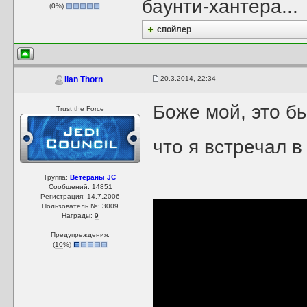
баунти-хантера...
(
0
%)
спойлер
20.3.2014, 22:34
Ilan Thorn
Боже мой, это б
Trust the Force
что я встречал в
Группа:
Ветераны JC
Сообщений: 14851
Регистрация: 14.7.2006
Пользователь №: 3009
Награды:
9
Предупреждения:
(
10
%)