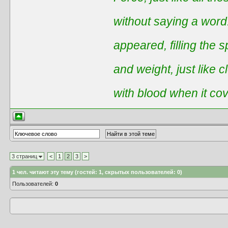
without saying a word
appeared, filling the 
and weight, just like 
with blood when it co
3 страниц
<
1
2
3
>
1
чел. читают эту тему (гостей: 1, скрытых пользователей: 0)
Пользователей:
0