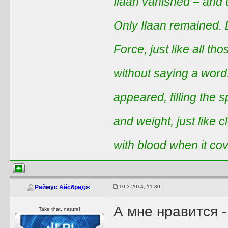
Ilaan vanished – and t
Only Ilaan remained. 
Force, just like all t
without saying a word
appeared, filling the 
and weight, just like 
with blood when it co
10.3.2014, 11:30
Раймус Айсбридж
А мне нравится 
Take that, nature!