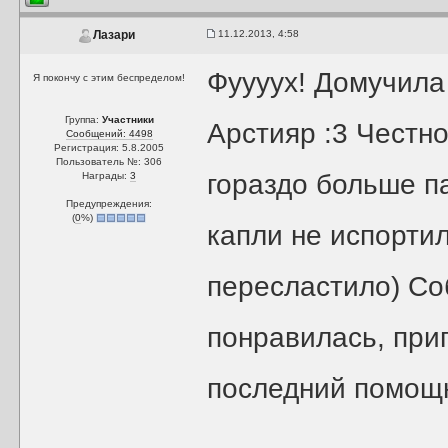
11.12.2013, 4:58
Лазари
Фуууух! Домучила
Я покончу с этим беспределом!
Группа:
Участники
Арстияр :3 Честн
Сообщений: 4498
Регистрация: 5.8.2005
Пользователь №: 306
гораздо больше па
Награды:
3
Предупреждения:
(
0
%)
капли не испорти
пересластило) Со
понравилась, при
последний помощн