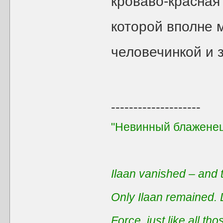
кроваво-красная
которой вполне 
человечинкой и з
--------------------
"Невинный блаженец
Ilaan vanished – and t
Only Ilaan remained. 
Force, just like all t