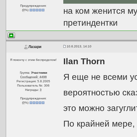
Предупреждения:
на ком женится м
(
0
%)
претиндентки
10.6.2013, 14:10
Лазари
Ilan Thorn
Я покончу с этим беспределом!
Группа:
Участники
Я еще не всеми у
Сообщений: 4498
Регистрация: 5.8.2005
Пользователь №: 306
вероятностью сказ
Награды:
3
Предупреждения:
(
0
%)
это можно загугли
По крайней мере, а