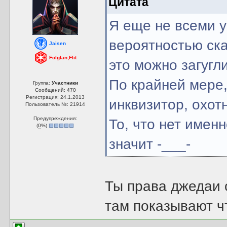
Цитата
Я еще не всеми у
вероятностью ска
Jaisen
Folglan;Flit
это можно загугли
По крайней мере, 
Группа:
Участники
Сообщений: 470
Регистрация: 24.1.2013
инквизитор, охот
Пользователь №: 21914
Предупреждения:
То, что нет имен
(
0
%)
значит -___-
Ты права джедаи 
там показывают ч