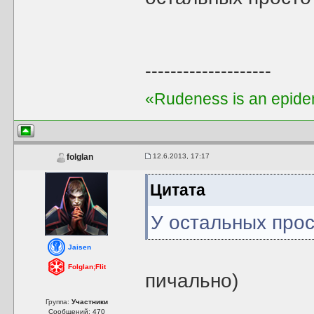
--------------------
«Rudeness is an epidem
12.6.2013, 17:17
folglan
Цитата
У остальных прос
Jaisen
Folglan;Flit
пичально)
Группа:
Участники
Сообщений: 470