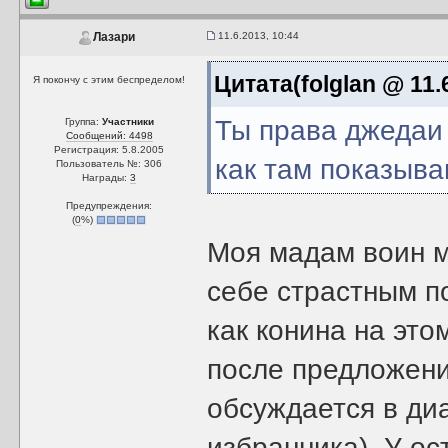
11.6.2013, 10:44
Лазари
Цитата(folglan @ 11.
Я покончу с этим беспределом!
Ты права джедаи
Группа:
Участники
Сообщений: 4498
Регистрация: 5.8.2005
как там показыва
Пользователь №: 306
Награды:
3
Предупреждения:
(
0
%)
Моя мадам воин м
себе страстным п
как конина на это
после предложени
обсуждается в диа
избранника). У ос