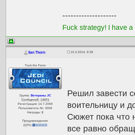
--------------------
Fuck strategy! I have a
10.3.2014, 9:39
Ilan Thorn
Trust the Force
Решил завести с
Группа:
Ветераны JC
Сообщений: 14851
воительницу и д
Регистрация: 14.7.2006
Пользователь №: 3009
Награды:
9
Сюжет пока что 
Предупреждения:
(
10
%)
все равно обращ