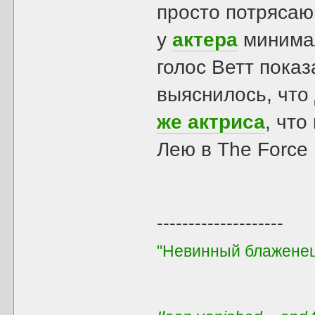
просто потрясающ
у
актера
минимал
голос Ветт показ
выяснилось, что
же актриса
, что
Лею в The Force
--------------------
"Невинный блаженец