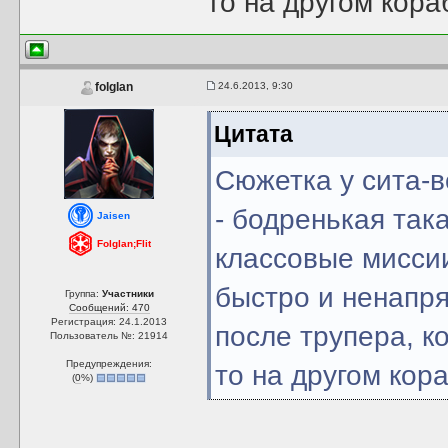
то на другом кора
24.6.2013, 9:30
folglan
Цитата
Сюжетка у сита-
- бодренькая так
Jaisen
Folglan;Flit
классовые миссии
быстро и ненапря
Группа:
Участники
Сообщений: 470
Регистрация: 24.1.2013
после трупера, к
Пользователь №: 21914
Предупреждения:
то на другом кор
(
0
%)