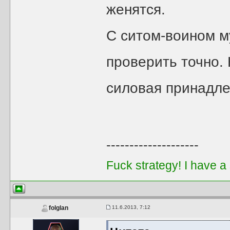
женятся.
С ситом-воином м
проверить точно. 
силовая принадле
--------------------
Fuck strategy! I have a
11.6.2013, 7:12
folglan