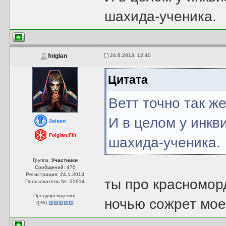
шахида-ученика.
24.6.2013, 12:40
folglan
Цитата
Ветт точно так же
И в целом у инкв
Jaisen
Folglan;Flit
шахида-ученика.
Группа:
Участники
Сообщений: 470
Регистрация: 24.1.2013
ты про красномор
Пользователь №: 21914
Предупреждения:
ночью сожрет мое
(
0
%)