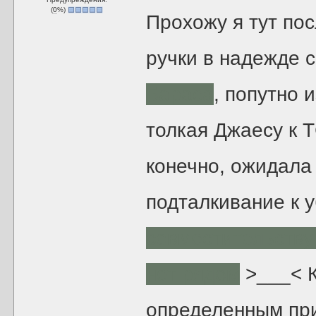
(
0
%)
Прохожу я тут по
ручки в надежде 
Бараса
, попутно 
толкая Джаесу к Т
конечно, ожидала 
подталкивание к 
совместительству
нет рядом
>___< К
определенным при