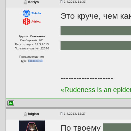
2.4.2013, 11:33
Adriya
Это круче, чем ка
Shia'la
Adriya
Wrath сам по себе
Группа:
Участники
Сообщений: 201
непосредственно 
Регистрация: 31.3.2013
Пользователь №: 22076
Предупреждения:
(
0
%)
--------------------
«Rudeness is an epidem
5.4.2013, 12:27
folglan
По твоему
член т