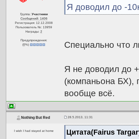
Я доводил до -10
Группа:
Участники
Сообщений: 1406
Регистрация: 12.12.2008
Пользователь №: 13959
Награды:
2
Предупреждения:
Специально что л
(
0
%)
Я не доводил до
(компаньона БХ), 
вообще всё.
28.5.2013, 11:31
Nothing But Red
Цитата(Fairus Targar
I wish I had stayed at home