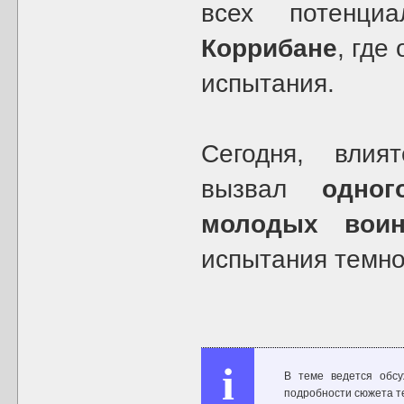
всех потенц
Коррибане
, где
испытания.
Сегодня, влия
вызвал
одно
молодых вои
испытания темно
i
В теме ведется обсу
подробности сюжета те