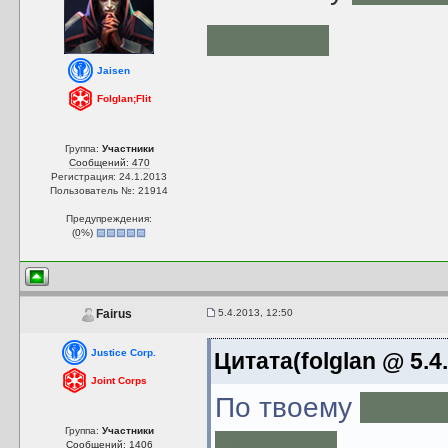
то wrath?
Jaisen
Folglan;Flit
Группа:
Участники
Сообщений: 470
Регистрация: 24.1.2013
Пользователь №: 21914
Предупреждения:
(
0
%)
5.4.2013, 12:50
Fairus
Justice Corp.
Цитата(folglan @ 5.4
Joint Corps
По твоему
член т
Группа:
Участники
то wrath?
Сообщений: 1406