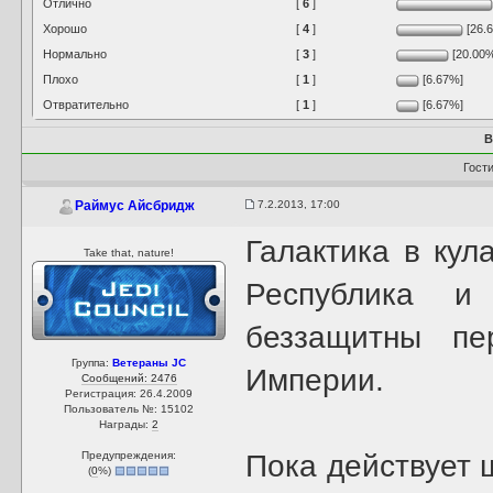
Отлично
[
6
]
Хорошо
[
4
]
[26.
Нормально
[
3
]
[20.00
Плохо
[
1
]
[6.67%]
Отвратительно
[
1
]
[6.67%]
В
Гост
7.2.2013, 17:00
Раймус Айсбридж
Галактика в кул
Take that, nature!
Республика и
беззащитны пе
Группа:
Ветераны JC
Империи.
Сообщений: 2476
Регистрация: 26.4.2009
Пользователь №: 15102
Награды:
2
Предупреждения:
Пока действует 
(
0
%)