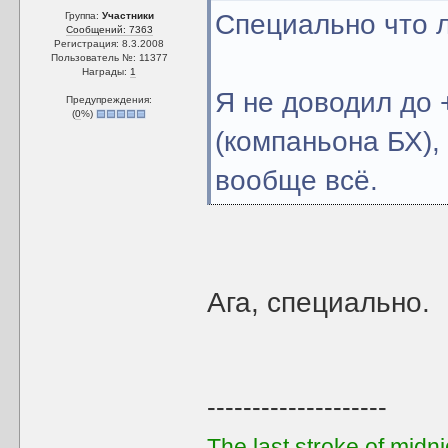
Специально что 
Группа:
Участники
Сообщений: 7363
Регистрация: 8.3.2008
Пользователь №: 11377
Награды:
1
Я не доводил до
Предупреждения:
(
0
%)
(компаньона БХ),
вообще всё.
Ага, специально.
--------------------
The last stroke of midni