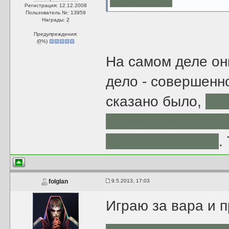
Регистрация: 12.12.2008
Пользователь №: 13959
Награды:
2
Предупреждения:
(
0
%)
На самом деле он
дело - совершенно
сказано было,
"гн
императором, а ч
советом в целом
.
9.5.2013, 17:03
folglan
Играю за вара и 