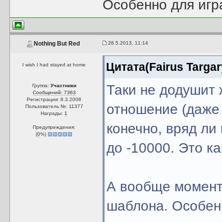
Особенно для игр
28.5.2013, 11:14
Nothing But Red
Цитата(Fairus Targar
I wish I had stayed at home
Таки не додушит 
Группа:
Участники
Сообщений: 7363
Регистрация: 8.3.2008
отношение (даже н
Пользователь №: 11377
Награды:
1
конечно, вряд ли
Предупреждения:
(
0
%)
до -10000. Это ка
А вообще момент
шаблона. Особен