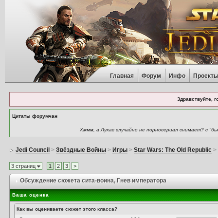
Главная
Форум
Инфо
Проект
Здравствуйте, г
Цитаты форумчан
Хммм, а Лукас случайно не порносериал снимает? с "б
Jedi Council
>
Звёздные Войны
>
Игры
>
Star Wars: The Old Republic
3 страниц
1
2
3
>
Обсуждение сюжета сита-воина
, Гнев императора
Ваша оценка
Как вы оцениваете сюжет этого класса?