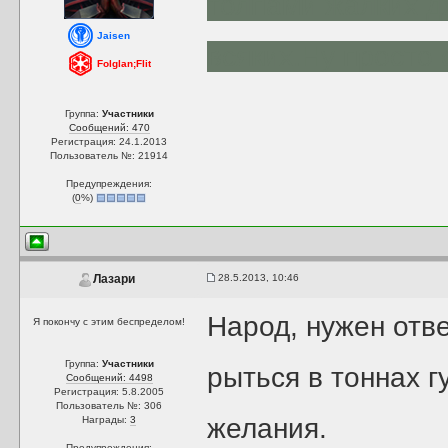
толпами жалких д
Jaisen
всяких.Ну просто 
Folglan;Flit
Группа:
Участники
Сообщений: 470
Регистрация: 24.1.2013
Пользователь №: 21914
Предупреждения:
(
0
%)
28.5.2013, 10:46
Лазари
Народ, нужен отв
Я покончу с этим беспределом!
Группа:
Участники
рыться в тоннах г
Сообщений: 4498
Регистрация: 5.8.2005
Пользователь №: 306
желания.
Награды:
3
Предупреждения: