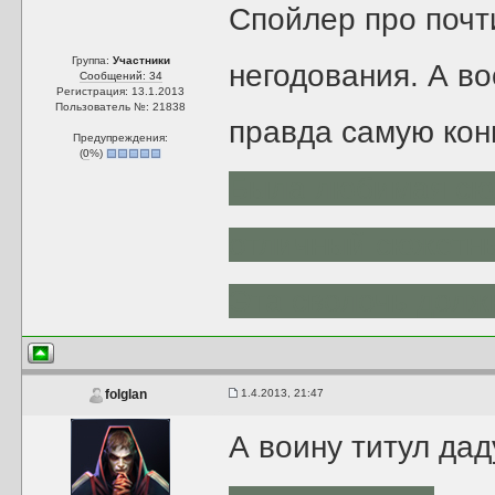
Спойлер про почт
Группа:
Участники
негодования. А в
Сообщений: 34
Регистрация: 13.1.2013
Пользователь №: 21838
правда самую кон
Предупреждения:
(
0
%)
Была любимая сюж
отличный сюжетны
Эта сволочь долж
1.4.2013, 21:47
folglan
А воину титул дад