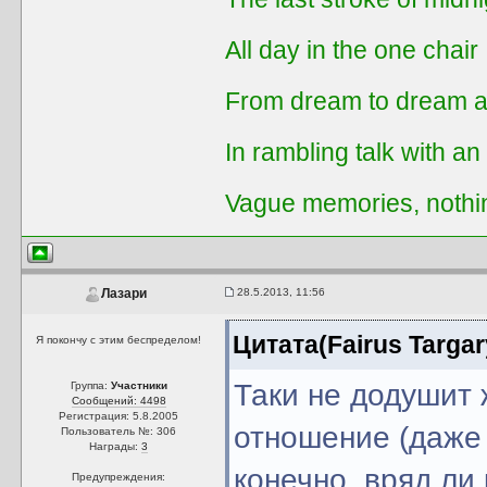
All day in the one chair
From dream to dream a
In rambling talk with an
Vague memories, nothi
28.5.2013, 11:56
Лазари
Цитата(Fairus Targar
Я покончу с этим беспределом!
Таки не додушит 
Группа:
Участники
Сообщений: 4498
Регистрация: 5.8.2005
отношение (даже н
Пользователь №: 306
Награды:
3
конечно, вряд ли
Предупреждения: