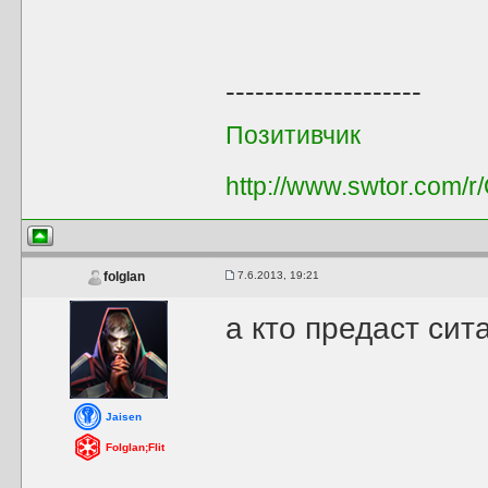
--------------------
Позитивчик
http://www.swtor.com/
7.6.2013, 19:21
folglan
а кто предаст сит
Jaisen
Folglan;Flit