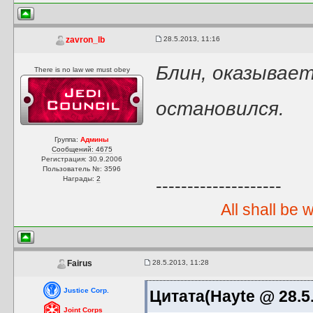
28.5.2013, 11:16
zavron_lb
Блин, оказывае
There is no law we must obey
остановился.
Группа:
Админы
Сообщений: 4675
Регистрация: 30.9.2006
Пользователь №: 3596
Награды:
2
--------------------
All shall be 
28.5.2013, 11:28
Fairus
Justice Corp.
Цитата(Hayte @ 28.5.
Joint Corps