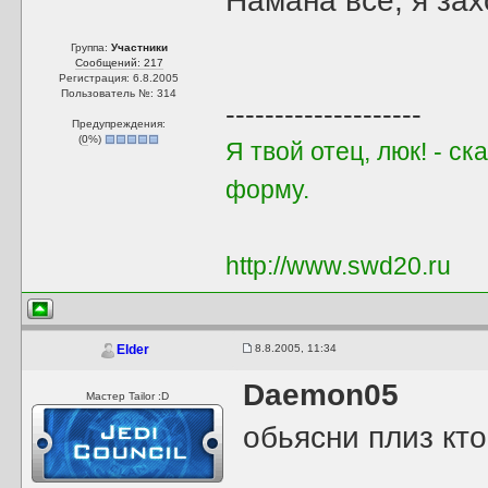
Намана все, я зах
Группа:
Участники
Сообщений: 217
Регистрация: 6.8.2005
Пользователь №: 314
--------------------
Предупреждения:
(
0
%)
Я твой отец, люк! - с
форму.
http://www.swd20.ru
8.8.2005, 11:34
Elder
Daemon05
Мастер Tailor :D
обьясни плиз кт