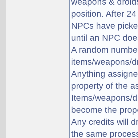
weapons & droids
position. After 2
NPCs have picked 
until an NPC doe
A random number
items/weapons/dro
Anything assigne
property of the a
Items/weapons/dro
become the prope
Any credits will 
the same process