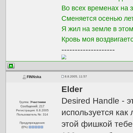
Во всех временах на 
Сменяется осенью ле
Я жил на земле в это
Кровь моя воздвигает
--------------------
8.8.2005, 11:57
FINNska
Elder
Desired Handle - 
Группа:
Участники
Сообщений: 217
используется как 
Регистрация: 6.8.2005
Пользователь №: 314
этой фишкой тебе
Предупреждения:
(
0
%)