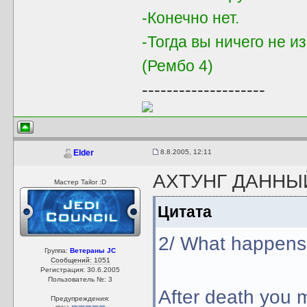
-Конечно нет.
-Тогда вы ничего не и
(Рембо 4)
--------------------
8.8.2005, 12:11
Elder
АХТУНГ ДАННЫЙ
Мастер Tailor :D
Цитата
2/ What happens
Группа:
Ветераны JC
Сообщений: 1051
Регистрация: 30.6.2005
Пользователь №: 3
After death you 
Предупреждения: