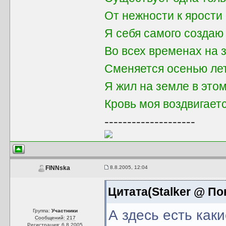
От нежности к ярости 
Я себя самого создаю
Во всех временах на 
Сменяется осенью ле
Я жил на земле в это
Кровь моя воздвигает
--------------------
8.8.2005, 12:04
FINNska
Цитата(Stalker @ По
А здесь есть как
Группа:
Участники
Сообщений: 217
Регистрация: 6.8.2005