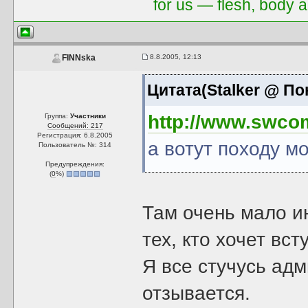
for us — flesh, body a
8.8.2005, 12:13
FINNska
Цитата(Stalker @ По
http://www.swco
Группа:
Участники
Сообщений: 217
Регистрация: 6.8.2005
а вотут походу м
Пользователь №: 314
Предупреждения:
(
0
%)
Там очень мало и
тех, кто хочет вс
Я все стучусь адм
отзывается.