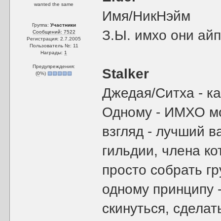
wanted the same
Имя/НикНэйм
Группа:
Участники
З.Ы. имхо они айп
Сообщений: 7522
Регистрация: 2.7.2005
Пользователь №: 11
Награды:
1
Предупреждения:
Stalker
(
0
%)
Джедая/Ситха - ка
Одному - ИМХО мо
взгляд - лучший в
гильдии, члена ко
просто собрать г
одному принципу 
скинуться, сделат