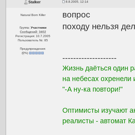
8.8.2005, 12:14
Stalker
вопрос
Natural Born Killer
походу нельзя дел
Группа:
Участники
Сообщений: 3402
Регистрация: 10.7.2005
Пользователь №: 85
Предупреждения:
(
0
%)
--------------------
Жизнь даёться один ра
на небесах охренели 
"-А ну-ка повтори!"
Оптимисты изучают ан
реалисты - автомат 