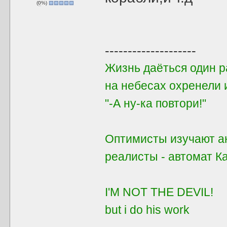
(
0
%)
--------------------
Жизнь даёться один ра
на небесах охренели 
"-А ну-ка повтори!"
Оптимисты изучают ан
реалисты - автомат 
I'M NOT THE DEVIL!
but i do his work