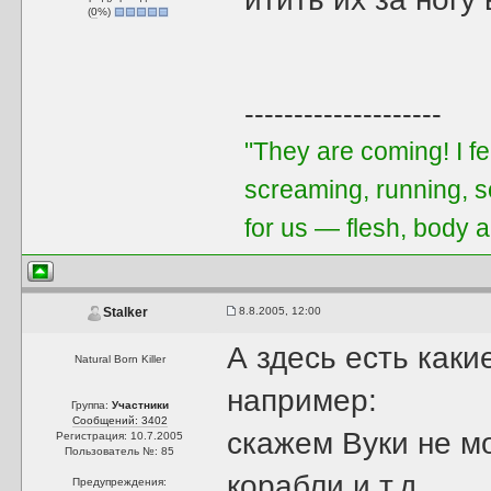
(
0
%)
--------------------
"They are coming! I f
screaming, running, 
for us — flesh, body a
8.8.2005, 12:00
Stalker
А здесь есть каки
Natural Born Killer
например:
Группа:
Участники
Сообщений: 3402
скажем Вуки не м
Регистрация: 10.7.2005
Пользователь №: 85
корабли,и т.д
Предупреждения: