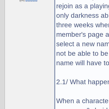
(
0
%)
rejoin as a playi
only darkness abil
three weeks when
member's page a 
select a new nam
not be able to b
name will have t
2.1/ What happen
When a character