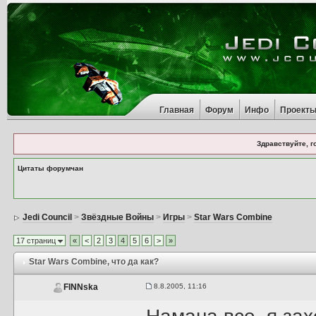
Главная
Форум
Инфо
Проект
Здравствуйте, г
Цитаты форумчан
Jedi Council
>
Звёздные Войны
>
Игры
>
Star Wars Combine
17 страниц
«
<
2
3
4
5
6
>
»
Star Wars Combine
, что да как?
8.8.2005, 11:16
FINNska