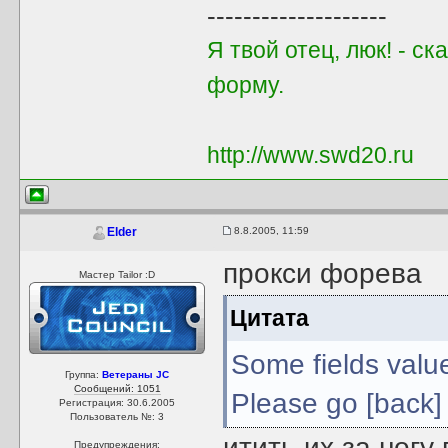
--------------------
Я твой отец, люк! - с
форму.
http://www.swd20.ru
8.8.2005, 11:59
Elder
прокси форева
Мастер Tailor :D
Цитата
Some fields valu
Группа:
Ветераны JC
Сообщений: 1051
Please go [back] t
Регистрация: 30.6.2005
Пользователь №: 3
итить их за ногу
Предупреждения: