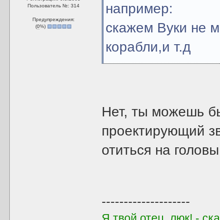
например:
Пользователь №: 314
Предупреждения:
скажем Вуки не 
(
0
%)
корабли,и т.д
Нет, ты можешь б
проектирующий зв
отиться на головы
--------------------
Я твой отец, люк! - с