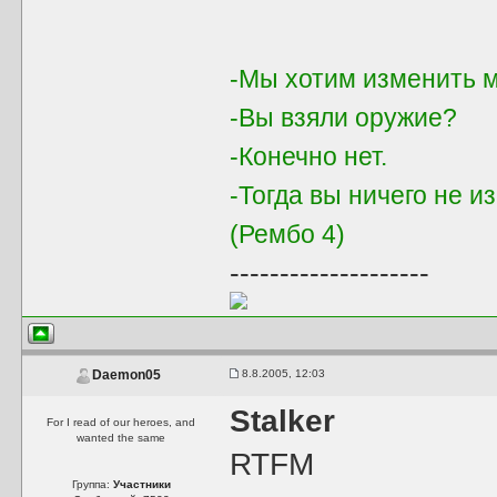
-Мы хотим изменить м
-Вы взяли оружие?
-Конечно нет.
-Тогда вы ничего не и
(Рембо 4)
--------------------
8.8.2005, 12:03
Daemon05
Stalker
For I read of our heroes, and
wanted the same
RTFM
Группа:
Участники