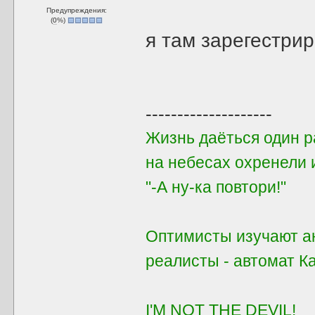
Предупреждения:
(
0
%)
я там зарегестрир
--------------------
Жизнь даёться один ра
на небесах охренели 
"-А ну-ка повтори!"
Оптимисты изучают ан
реалисты - автомат 
I'M NOT THE DEVIL!