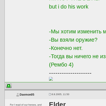
but i do his work
-Мы хотим изменить м
-Вы взяли оружие?
-Конечно нет.
-Тогда вы ничего не и
(Рембо 4)
--------------------
8.8.2005, 11:50
Daemon05
Elder
For I read of our heroes, and