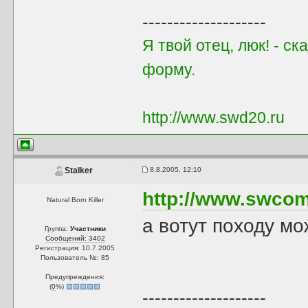
--------------------
Я твой отец, люк! - с
форму.
http://www.swd20.ru
8.8.2005, 12:10
Stalker
http://www.swcom
Natural Born Killer
а вотут походу мо
Группа:
Участники
Сообщений: 3402
Регистрация: 10.7.2005
Пользователь №: 85
Предупреждения:
(
0
%)
--------------------