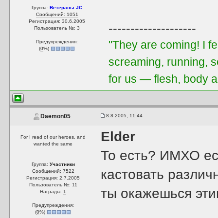
Группа:
Ветераны JC
Сообщений: 1051
Регистрация: 30.6.2005
--------------------
Пользователь №: 3
"They are coming! I f
Предупреждения:
(
0
%)
screaming, running, 
for us — flesh, body a
8.8.2005, 11:44
Daemon05
Elder
For I read of our heroes, and
wanted the same
То есть? ИМХО ес
Группа:
Участники
кастовать различн
Сообщений: 7522
Регистрация: 2.7.2005
Пользователь №: 11
ты окажешься эти
Награды:
1
Предупреждения:
(
0
%)