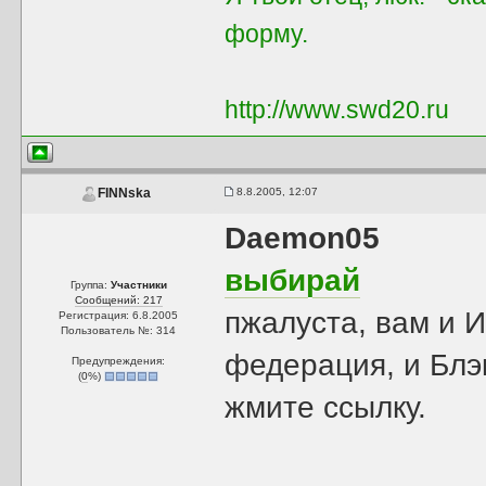
форму.
http://www.swd20.ru
8.8.2005, 12:07
FINNska
Daemon05
выбирай
Группа:
Участники
Сообщений: 217
пжалуста, вам и И
Регистрация: 6.8.2005
Пользователь №: 314
федерация, и Блэк
Предупреждения:
(
0
%)
жмите ссылку.