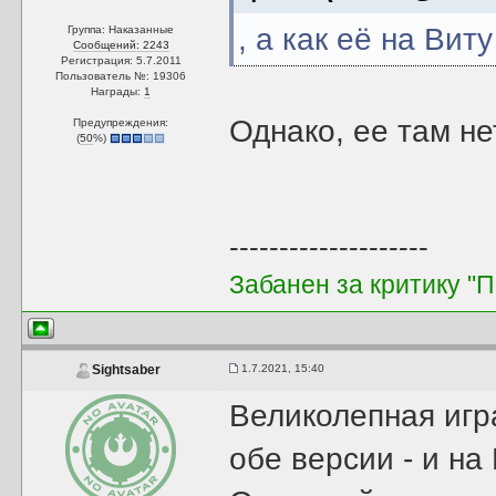
, а как её на Вит
Группа: Наказанные
Сообщений: 2243
Регистрация: 5.7.2011
Пользователь №: 19306
Награды:
1
Однако, ее там не
Предупреждения:
(
50
%)
--------------------
Забанен за критику "
1.7.2021, 15:40
Sightsaber
Великолепная игр
обе версии - и на