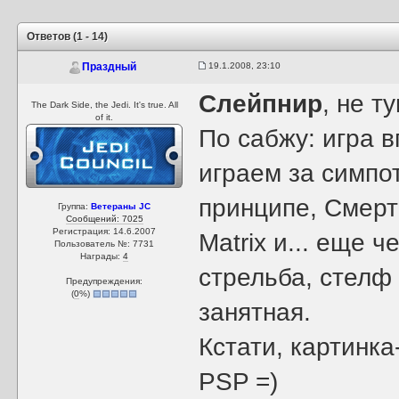
Ответов (1 - 14)
19.1.2008, 23:10
Праздный
Слейпнир
, не т
The Dark Side, the Jedi. It's true. All
of it.
По сабжу: игра в
играем за симпот
принципе, Смерт
Группа:
Ветераны JC
Сообщений: 7025
Регистрация: 14.6.2007
Matrix и... еще ч
Пользователь №: 7731
Награды:
4
стрельба, стелф
Предупреждения:
(
0
%)
занятная.
Кстати, картинка
PSP =)