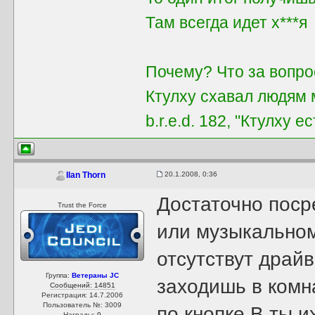
Там всегда идет х***я
Почему? Что за вопро
Ктулху схавал людям м
b.r.e.d. 182, "Ктулху е
20.1.2008, 0:36
Ilan Thorn
Достаточно поср
Trust the Force
или музыкальном
отсутствут драй
Группа:
Ветераны JC
заходишь в комн
Сообщений: 14851
Регистрация: 14.7.2006
Пользователь №: 3009
по кнопке B ты 
Награды:
9