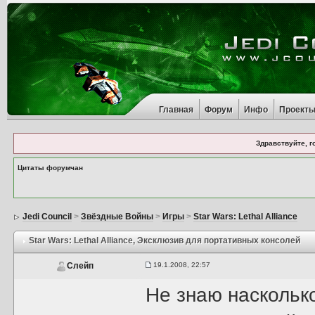
Главная
Форум
Инфо
Проект
Здравствуйте, г
Цитаты форумчан
Jedi Council
>
Звёздные Войны
>
Игры
>
Star Wars: Lethal Alliance
Star Wars: Lethal Alliance
, Эксклюзив для портативных консолей
19.1.2008, 22:57
Слейп
Не знаю наскольк