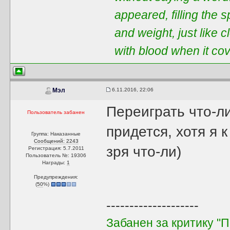
appeared, filling the 
and weight, just like 
with blood when it co
6.11.2016, 22:06
Мэл
Переиграть что-ли
Пользователь забанен
придется, хотя я 
Группа: Наказанные
Сообщений: 2243
зря что-ли)
Регистрация: 5.7.2011
Пользователь №: 19306
Награды:
1
Предупреждения:
(
50
%)
--------------------
Забанен за критику "