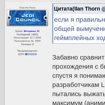
Цитата(Ilan Thorn @
Trust the Force
если я правиль
общей вымученн
Группа:
Ветераны JC
Сообщений: 14851
геймплейных хо
Регистрация: 14.7.2006
Пользователь №: 3009
Награды:
9
Предупреждения:
(
10
%)
Забавно сравнит
прохождения с б
спустя я понимаю
разработчикам Le
пытались выжать
максимум (аними