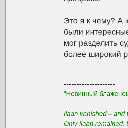
Это я к чему? А к
были интересные
мог разделить су
более широкий р
--------------------
"Невинный блаженец
Ilaan vanished – and t
Only Ilaan remained. 