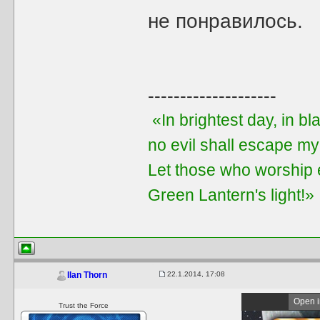
не понравилось.
--------------------
«In brightest day, in bl
no evil shall escape my
Let those who worship e
Green Lantern's light!»
22.1.2014, 17:08
Ilan Thorn
Open i
Trust the Force