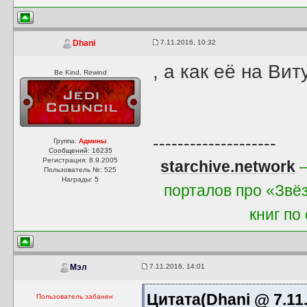
7.11.2016, 10:32
Dhani
, а как её на Вит
Be Kind, Rewind
--------------------
Группа:
Админы
Сообщений: 16235
Регистрация: 8.9.2005
starchive.network
—
Пользователь №: 525
Награды:
5
порталов про «Звё
книг по
7.11.2016, 14:01
Мэл
Цитата(Dhani @ 7.11.
Пользователь забанен