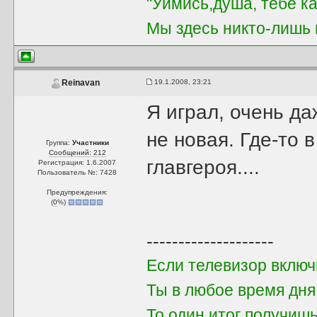
"Уймись,душа, тебе к
Мы здесь никто-лишь в
19.1.2008, 23:21
Reinavan
Я играл, очень да
не новая. Где-то 
Группа:
Участники
Сообщений: 212
главгероя....
Регистрация: 1.6.2007
Пользователь №: 7428
Предупреждения:
(
0
%)
--------------------
Если телевизор вклю
Ты в любое время дня
То один итог получиш