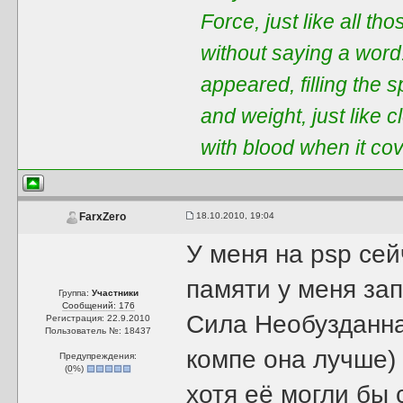
Force, just like all t
without saying a word
appeared, filling the 
and weight, just like 
with blood when it co
18.10.2010, 19:04
FarxZero
У меня на psp сей
памяти у меня за
Группа:
Участники
Сообщений: 176
Сила Необузданна
Регистрация: 22.9.2010
Пользователь №: 18437
компе она лучше) 
Предупреждения:
(
0
%)
хотя её могли бы 