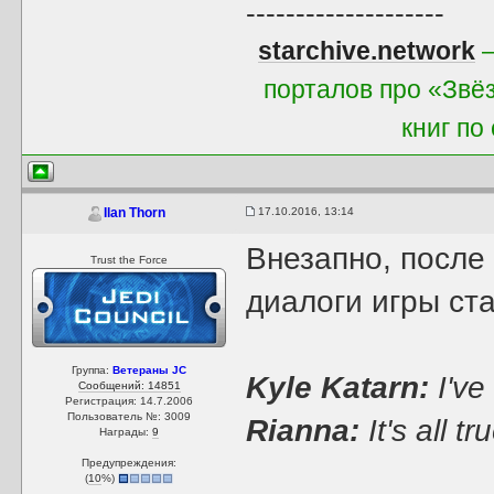
--------------------
starchive.network
—
порталов про «Звё
книг по
17.10.2016, 13:14
Ilan Thorn
Внезапно, после
Trust the Force
диалоги игры ст
Группа:
Ветераны JC
Kyle Katarn:
I've
Сообщений: 14851
Регистрация: 14.7.2006
Пользователь №: 3009
Rianna:
It's all tr
Награды:
9
Предупреждения:
(
10
%)