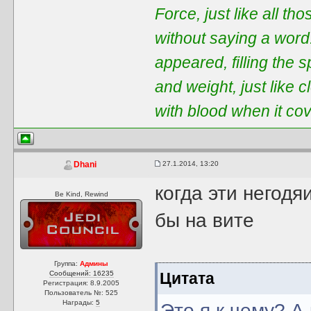
Force, just like all t
without saying a word
appeared, filling the 
and weight, just like 
with blood when it co
27.1.2014, 13:20
Dhani
когда эти негод
Be Kind, Rewind
бы на вите
Группа:
Админы
Сообщений: 16235
Цитата
Регистрация: 8.9.2005
Пользователь №: 525
Награды:
5
Это я к чему? А 