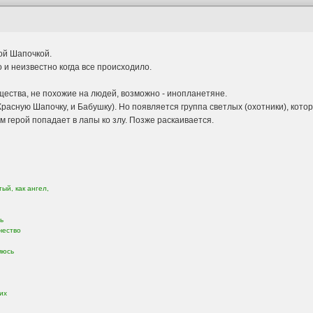
ой Шапочкой.
о и неизвестно когда все происходило.
ества, не похожие на людей, возможно - инопланетяне.
Красную Шапочку, и Бабушку). Но появляется группа светлых (охотники), кото
ам герой попадает в лапы ко злу. Позже раскаивается.
ый, как ангел,
ь
чество
яюсь
их