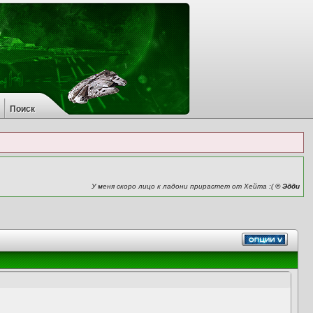
Поиск
У меня скоро лицо к ладони прирастет от Хейта :(
© Эдди