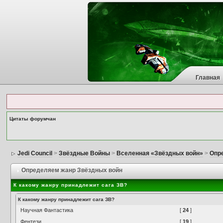
Главная
Цитаты форумчан
Jedi Council
>
Звёздные Войны
>
Вселенная «Звёздных войн»
>
Опр
Определяем жанр Звёздных войн
К какому жанру принадлежит сага ЗВ?
К какому жанру принадлежит сага ЗВ?
Научная Фантастика
[
24
]
Фентези
[
19
]