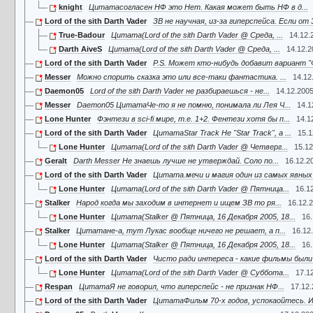
knight
Цитатасогласен НФ это Нет. Какая может быть НФ в д...
Lord of the sith Darth Vader
ЗВ не научная, из-за гиперспейса. Если от 
True-Badour
Цитата(Lord of the sith Darth Vader @ Среда, ...
14.12.
Darth AiveS
Цитата(Lord of the sith Darth Vader @ Среда, ...
14.12.2
Lord of the sith Darth Vader
P.S. Может кто-нибудь добавит вариант "
Messer
Можно спорить сказка это или все-таки фантастика. ...
14.12
Daemon05
Lord of the sith Darth Vader не разбираешься - не...
14.12.2005
Messer
Daemon05 ЦитатаЧе-то я не помню, понимала ли Лея Ч...
14.1
Lone Hunter
Фэнтези в sci-fi мире, т.е. 1+2. Фентези хотя бы п...
14.1
Lord of the sith Darth Vader
ЦитатаStar Track Не "Star Track", а ...
15.1
Lone Hunter
Цитата(Lord of the sith Darth Vader @ Четверг...
15.12
Geralt
Darth Messer Не знаешь лучше не утверждай. Соло по...
16.12.2
Lord of the sith Darth Vader
Цитата.мечи и магия один из самых явных п
Lone Hunter
Цитата(Lord of the sith Darth Vader @ Пятница...
16.1
Stalker
Народ когда мы заходим в интернет и ищем ЗВ то ря...
16.12.2
Lone Hunter
Цитата(Stalker @ Пятница, 16 Декабря 2005, 18...
16.
Stalker
Цитатане-а, тут Лукас вообще ничего не решает, а п...
16.12
Lone Hunter
Цитата(Stalker @ Пятница, 16 Декабря 2005, 18...
16.
Lord of the sith Darth Vader
Чисто ради интереса - какие фильмы были 
Lone Hunter
Цитата(Lord of the sith Darth Vader @ Суббота...
17.1
Respan
ЦитатаЯ не говорил, что гиперспейс - не признак НФ...
17.12.
Lord of the sith Darth Vader
ЦитатаФильм 70-х годов, успокаойтесь. Ил