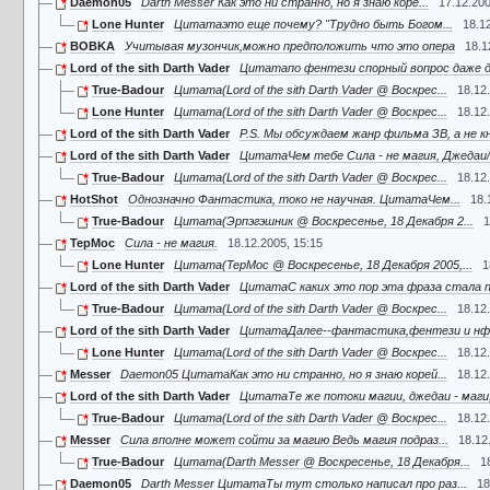
Daemon05
Darth Messer Как это ни странно, но я знаю коре...
17.12.200
Lone Hunter
Цитатаэто еще почему? "Трудно быть Богом...
18.1
BOBKA
Учитывая музончик,можно предположить что это опера
18.1
Lord of the sith Darth Vader
Цитатапо фентези спорный вопрос даже д
True-Badour
Цитата(Lord of the sith Darth Vader @ Воскрес...
18.12
Lone Hunter
Цитата(Lord of the sith Darth Vader @ Воскрес...
18.12
Lord of the sith Darth Vader
P.S. Мы обсуждаем жанр фильма ЗВ, а не кн
Lord of the sith Darth Vader
ЦитатаЧем тебе Сила - не магия, Джедаи/С
True-Badour
Цитата(Lord of the sith Darth Vader @ Воскрес...
18.12
HotShot
Однозначно Фантастика, токо не научная. ЦитатаЧем...
18.
True-Badour
Цитата(Эрпэгэшник @ Воскресенье, 18 Декабря 2...
1
TepMoc
Сила - не магия.
18.12.2005, 15:15
Lone Hunter
Цитата(TepMoc @ Воскресенье, 18 Декабря 2005,...
1
Lord of the sith Darth Vader
ЦитатаС каких это пор эта фраза стала п
True-Badour
Цитата(Lord of the sith Darth Vader @ Воскрес...
18.12
Lord of the sith Darth Vader
ЦитатаДалее--фантастика,фентези и нф--
Lone Hunter
Цитата(Lord of the sith Darth Vader @ Воскрес...
18.12
Messer
Daemon05 ЦитатаКак это ни странно, но я знаю корей...
18.12
Lord of the sith Darth Vader
ЦитатаТе же потоки магии, джедаи - маги, 
True-Badour
Цитата(Lord of the sith Darth Vader @ Воскрес...
18.12
Messer
Сила вполне может сойти за магию Ведь магия подраз...
18.12
True-Badour
Цитата(Darth Messer @ Воскресенье, 18 Декабря...
1
Daemon05
Darth Messer ЦитатаТы тут столько написал про раз...
18