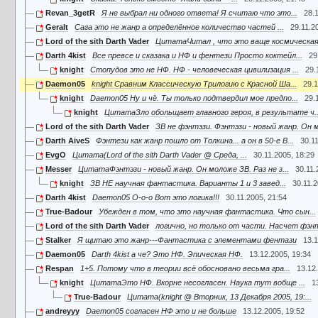
Revan_3getR
Я не выбрал ни одного ответа! Я считаю что это...
28.
Geralt
Сага это не жанр а определённое количество частей ...
29.11.2
Lord of the sith Darth Vader
ЦитатаЧитал , что это ваще космическая о
Darth 4kist
Все превсе и сказака и НФ и фентези Просто коктейл...
29
knight
Стопудов это не НФ. НФ - человеческая цивилизация ...
29.
Daemon05
knight Сравним Классическую Трилогию с Красной Ша...
29.1
knight
Daemon05 Ну и чё. Ты только подтвердил мое предпо...
29.
knight
ЦитатаЗло обольщает главного героя, в результате ч..
Lord of the sith Darth Vader
ЗВ не фэнтэзи. Фэнтэзи - новый жанр. Он м
Darth AiveS
Фэнтези как жанр пошло от Толкина... а он в 50-е В...
30.1
EvgO
Цитата(Lord of the sith Darth Vader @ Среда, ...
30.11.2005, 18:29
Messer
ЦитатаФэнтэзи - новый жанр. Он моложе ЗВ. Раз не з...
30.11.
knight
ЗВ НЕ научная фантастика. Варианты 1 и 3 завед...
30.11.2
Darth 4kist
Daemon05 О-о-о Вот это логика!!!
30.11.2005, 21:54
True-Badour
Убежден в том, что это научная фантастика. Что сын...
Lord of the sith Darth Vader
логично, но только от части. Насчет фэнт
Stalker
Я щитаю это жанр---Фантастика с элементами фентази
13.1
Daemon05
Darth 4kist а че? Это НФ. Эпическая НФ.
13.12.2005, 19:34
Respan
1+5. Потому что в теории всё обосновано весьма гра...
13.12
knight
ЦитатаЭто НФ. Вкорне несогласен. Наука тут вобще ...
1
True-Badour
Цитата(knight @ Вторник, 13 Декабря 2005, 19:...
andreyyy
Daemon05 согласен НФ это и не больше
13.12.2005, 19:52