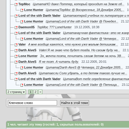
TepMoc
ЦитатаНО даже Поттер, который проходит на Земле об...
1
Lone Hunter
Цитата(TepMoc @ Воскресенье, 18 Декабря 2005,...
1
Lord of the sith Darth Vader
Цитатаоткрой учебник по литературе и п
Lone Hunter
Цитата(Lord of the sith Darth Vader @ Понедел...
21.12
Daemon05
TepMoc ??? LoneHunter
19.12.2005, 18:38
Lord of the sith Darth Vader
Цитатанаучная фантастика--это не жанр.
Lone Hunter
Цитата(Lord of the sith Darth Vader @ Четверг...
22.12
Valer
А мне вообще кажется, что нужно уже малым детишкам...
22.12
Darth AiveS
Valeri Я не знаю что будет тогда. Но своим буду на...
22.1
Lone Hunter
Эх, мечта поэта, почитать своим детям на ночь ЗВ.....
Darth AiveS
Я не поэт. А читать буду.
22.12.2005, 20:01
Lone Hunter
Цитата(Darth AiveS @ Четверг, 22 Декабря 2005...
22
Darth AiveS
Цитатаесли Соло убрать, а то детям такого лучше не...
Lord of the sith Darth Vader
ЦитатаВот тебе определение фантастики,
Lone Hunter
Цитата(Lord of the sith Darth Vader @ Пятница...
23.1
2 страниц
1
2
>
1
чел. читают эту тему (гостей: 1, скрытых пользователей: 0)