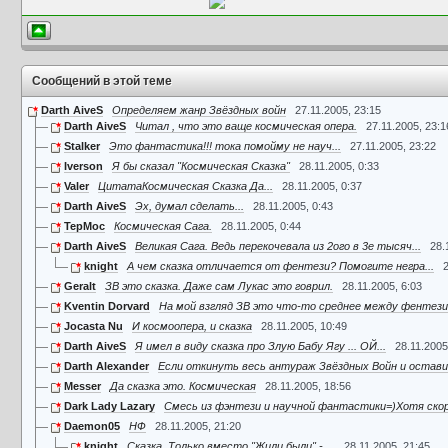
Сообщений в этой теме
Darth AiveS
Определяем жанр Звёздных войн
27.11.2005, 23:15
Darth AiveS
Читал , что это ваще космическая опера.
27.11.2005, 23:1
Stalker
Это фантастика!!! тока помойму не науч...
27.11.2005, 23:22
Iverson
Я бы сказал "Космическая Сказка"
28.11.2005, 0:33
Valer
ЦитатаКосмическая Сказка Да...
28.11.2005, 0:37
Darth AiveS
Эх, думал сделать...
28.11.2005, 0:43
TepMoc
Космическая Сага.
28.11.2005, 0:44
Darth AiveS
Великая Сага. Ведь перекочевала из 2ого в 3е тысяч...
28.
knight
А чем сказка отличается от фентези? Помогите негра...
2
Geralt
ЗВ это сказка. Даже сам Лукас это говрил.
28.11.2005, 6:03
Kventin Dorvard
На мой взгляд ЗВ это что-то среднее между фентези 
Jocasta Nu
И космоопера, и сказка
28.11.2005, 10:49
Darth AiveS
Я имел в виду сказка про Злую Бабу Ягу ... ОЙ...
28.11.2005
Darth Alexander
Если откинуть весь антураж Звёздных Войн и остави
Messer
Да сказка это. Космическая
28.11.2005, 18:56
Dark Lady Lazary
Смесь из фэнтези и научной фантастики=)Хотя скоре
Daemon05
НФ
28.11.2005, 21:20
knight
Сказка. Только вместо "Жили были" - ...
28.11.2005, 21:45