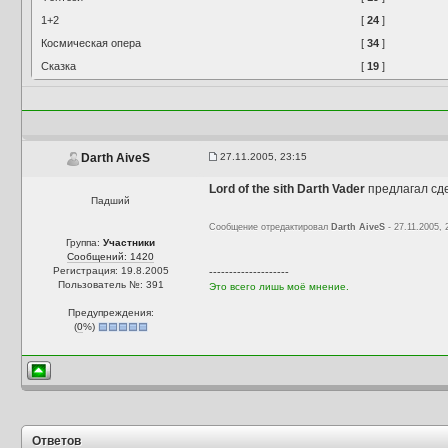
1+2
[
24
]
Космическая опера
[
34
]
Сказка
[
19
]
27.11.2005, 23:15
Darth AiveS
Lord of the sith Darth Vader
предлагал сде
Падший
Сообщение отредактировал
Darth AiveS
- 27.11.2005, 
Группа:
Участники
Сообщений: 1420
Регистрация: 19.8.2005
--------------------
Пользователь №: 391
Это всего лишь моё мнение.
Предупреждения:
(
0
%)
Ответов