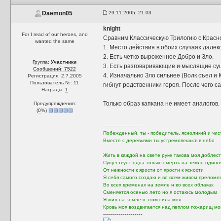
29.11.2005, 21:03
Daemon05
knight
For I read of our heroes, and
Сравним Классическую Трилогию с Красн
wanted the same
1. Место действия в обоих случаях далек
2. Есть четко выроженное Добро и Зло.
Группа:
Участники
3. Есть разговаривающие и мыслящие сущ
Сообщений: 7522
4. Изначально Зло сильнее (Волк съел и 
Регистрация: 2.7.2005
Пользователь №: 11
гибнут родственники героя. После чего с
Награды:
1
Только образ капкана не имеет аналогов.
Предупреждения:
(
0
%)
--------------------
Побежденный, ты - победитель, ясноликий и чист
Вместе с деревьями ты устремляешься в небо
Жить в каждой на свете руке такова моя доблест
Существует одна только смерть на земле одино
От нежности к ярости от ярости к ясности
Я себя самого создаю и во всем живом преломл
Во всех временах на земле и во всех облаках
Сменяется осенью лето но я остаюсь молодым
Я жил на земле в этом сила моя
Кровь моя воздвигается над пеплом пожарищ мо
--------------------