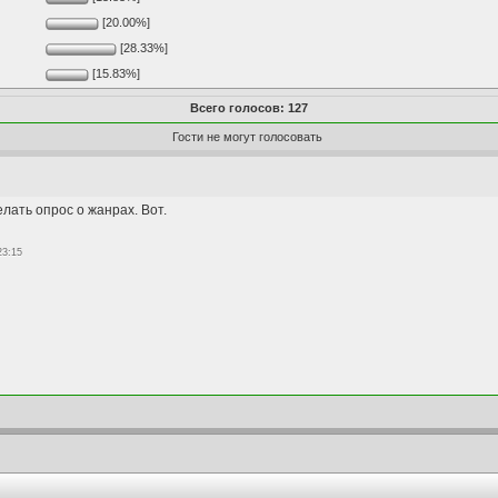
[20.00%]
[28.33%]
[15.83%]
Всего голосов: 127
Гости не могут голосовать
лать опрос о жанрах. Вот.
23:15