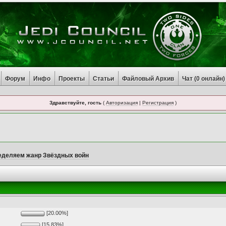
Форум
Инфо
Проекты
Статьи
Файловый Архив
Чат (
0
онлайн)
Здравствуйте, гость
(
Авторизация
|
Регистрация
)
еделяем жанр Звёздных войн
[20.00%]
[15.83%]