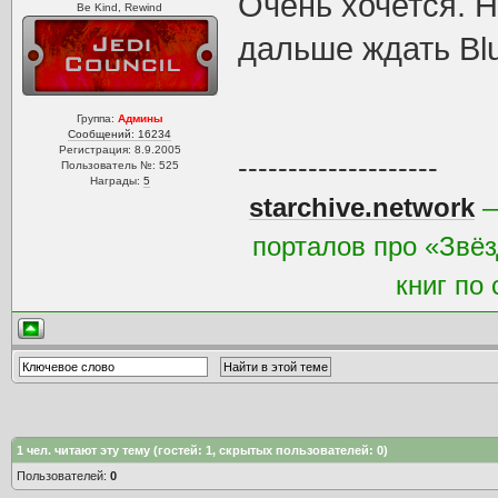
Очень хочется. Н
Be Kind, Rewind
дальше ждать Blu
Группа:
Админы
Сообщений: 16234
Регистрация: 8.9.2005
--------------------
Пользователь №: 525
Награды:
5
starchive.network
—
порталов про «Звёз
книг по
1
чел. читают эту тему (гостей: 1, скрытых пользователей: 0)
Пользователей:
0