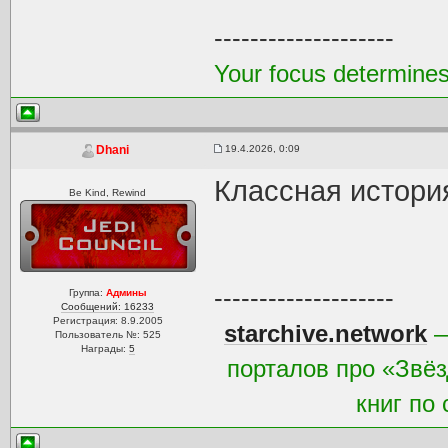
--------------------
Your focus determines 
19.4.2026, 0:09
Dhani
Классная истори
Be Kind, Rewind
--------------------
Группа:
Админы
Сообщений: 16233
Регистрация: 8.9.2005
starchive.network
—
Пользователь №: 525
Награды:
5
порталов про «Звёз
книг по