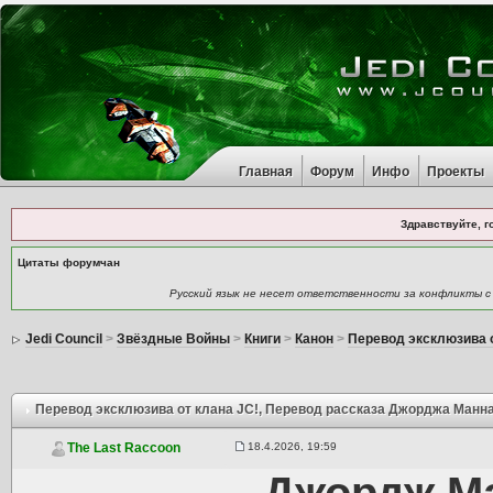
Главная
Форум
Инфо
Проекты
Здравствуйте, г
Цитаты форумчан
Русский язык не несет ответственности за конфликты с
Jedi Council
>
Звёздные Войны
>
Книги
>
Канон
>
Перевод эксклюзива о
Перевод эксклюзива от клана JC!
, Перевод рассказа Джорджа Манн
18.4.2026, 19:59
The Last Raccoon