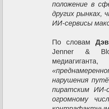
положение в сф
других рынках,
ИИ-сервисы мак
По словам
Дэв
Jenner & Blo
медиагигант
«преднамере
нарушения путё
пиратским ИИ-с
огромному чис
контрафакт