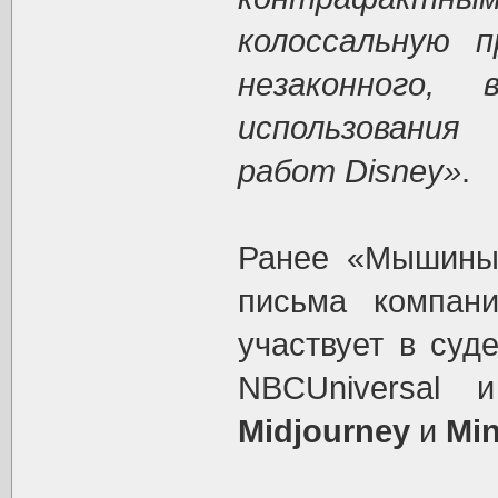
колоссальную 
незаконного,
использовани
работ Disney»
.
Ранее «Мышины
письма компа
участвует в суд
NBCUniversal 
Midjourney
и
Mi