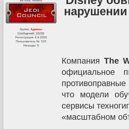
Disney обв
Be Kind, Rewind
нарушении 
Группа:
Админы
Сообщений: 16230
Регистрация: 8.9.2005
Пользователь №: 525
Награды:
5
Компания
The W
официальное п
противоправные 
что модели обу
сервисы техногиг
«масштабном об