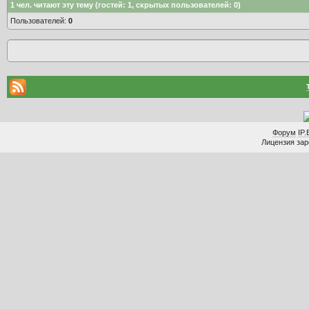
1
чел. читают эту тему (гостей: 1, скрытых пользователей: 0)
Пользователей:
0
Форум
IP.
Лицензия заре