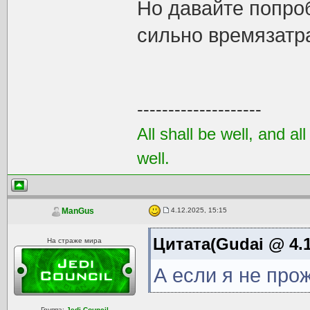
Но давайте попроб
сильно времязатр
--------------------
All shall be well, and al
well.
4.12.2025, 15:15
ManGus
Цитата(Gudai @ 4.1
На страже мира
А если я не про
Группа:
Jedi Council