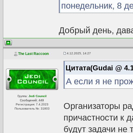
понедельник, 8 д
Добрый день, дав
4.12.2025, 14:27
The Last Raccoon
Цитата(Gudai @ 4.1
А если я не про
Группа:
Jedi Council
Сообщений: 449
Организаторы ра
Регистрация: 7.4.2023
Пользователь №: 31803
причастности к д
будут задачи не 