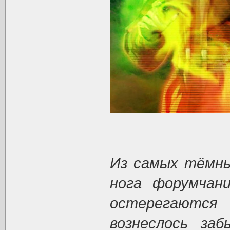
Из самых тёмны
нога форумчан
остерегаются
вознеслось за