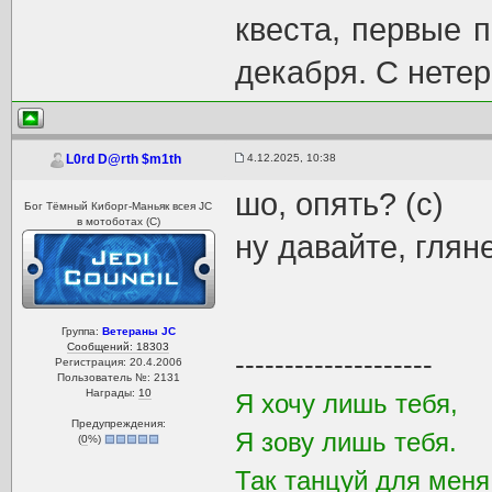
квеста, первые п
декабря. С нетер
4.12.2025, 10:38
L0rd D@rth $m1th
шо, опять? (с)
Бог Тёмный Киборг-Маньяк всея JC
в мотоботах (С)
ну давайте, глян
Группа:
Ветераны JC
Сообщений: 18303
--------------------
Регистрация: 20.4.2006
Пользователь №: 2131
Награды:
10
Я хочу лишь тебя,
Предупреждения:
Я зову лишь тебя.
(
0
%)
Так танцуй для мен