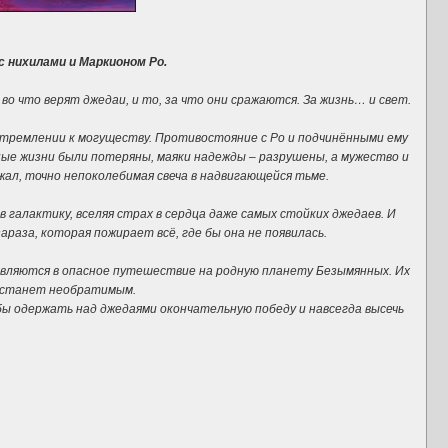
 нихилами и Маркионом Ро.
 во что верят джедаи, и то, за что они сражаются. За жизнь… и свет.
 стремлении к могуществу. Противостояние с Ро и подчинёнными ему
ые жизни были потеряны, маяки надежды – разрушены, а мужество и
жал, точно непоколебимая свеча в надвигающейся тьме.
галактику, вселяя страх в сердца даже самых стойких джедаев. И
раза, которая пожирает всё, где бы она не появилась.
авляются в опасное путешествие на родную планету Безымянных. Их
не станет необратимым.
бы одержать над джедаями окончательную победу и навсегда высечь