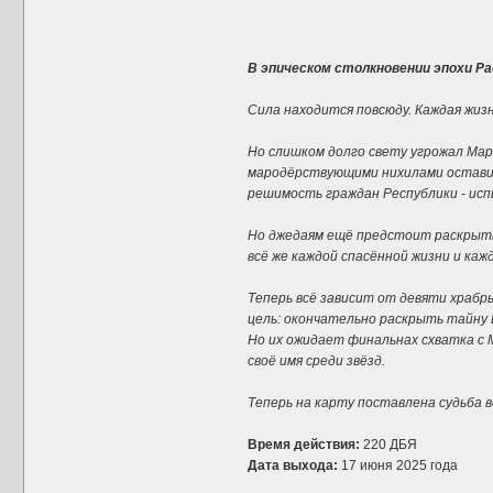
В эпическом столкновении эпохи Р
Сила находится повсюду. Каждая жизнь
Но слишком долго свету угрожал Мар
мародёрствующими нихилами оставило
решимость граждан Республики - исп
Но джедаям ещё предстоит раскрыть 
всё же каждой спасённой жизни и каж
Теперь всё зависит от девяти храбр
цель: окончательно раскрыть тайну 
Но их ожидает финальнах схватка с 
своё имя среди звёзд.
Теперь на карту поставлена судьба в
Время действия:
220 ДБЯ
Дата выхода:
17 июня 2025 года