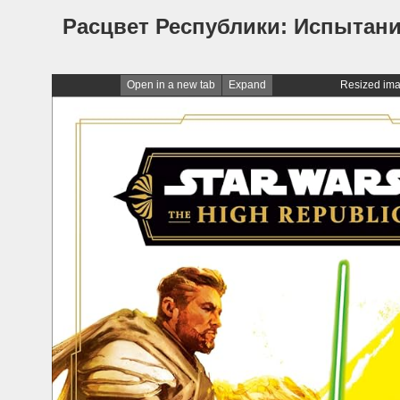
Расцвет Республики: Испытан
Open in a new tab
Expand
Resized ima