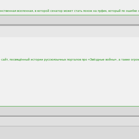
инственная вселенная, в которой сенатор может стать похож на пуфик, который по ошибке 
сайт, посвящённый истории русскоязычных порталов про «Звёздные войны», а также огро