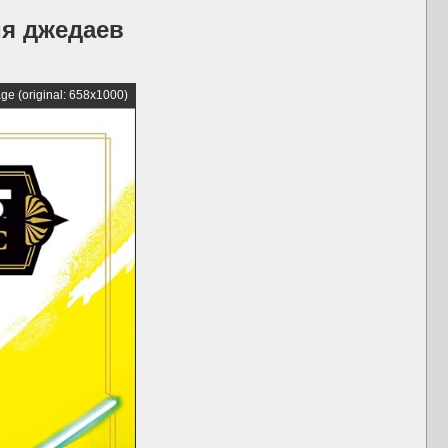
ия джедаев
ge (original: 658x1000)