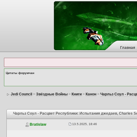
Главная
Цитаты форумчан
Jedi Council
>
Звёздные Войны
>
Книги
>
Канон
>
Чарльз Соул - Расц
Чарльз Соул - Расцвет Республики: Испытания джедаев
, Charles S
13.5.2025, 18:46
Bratislaw