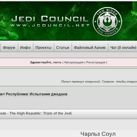
Форум
Инфо
Проекты
Статьи
Файловый Архив
Чат (
0
онлайн)
Здравствуйте, гость
(
Авторизация
|
Регистрация
)
Палыч тряхнул стариной. Главное, чтобы стари
вет Республики: Испытания джедаев
oule - The High Republic: Trials of the Jedi
Чарльз Соул