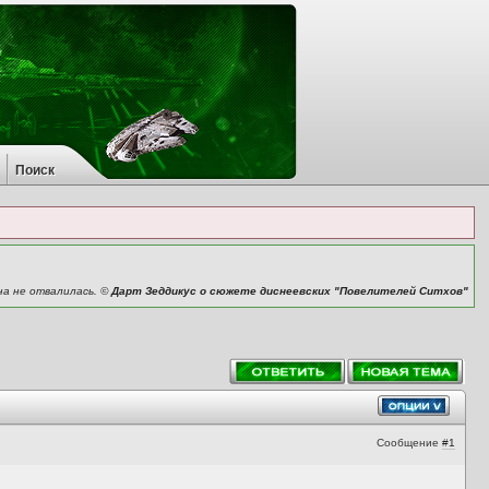
Поиск
на не отвалилась. ©
Дарт Зеддикус о сюжете диснеевских "Повелителей Ситхов"
Сообщение
#1