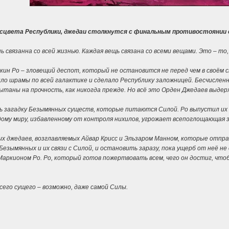
асцвета Республики, джедаи столкнутся с финальным противостоянии с
 связанна со всей жизнью. Каждая вещь связана со всеми вещами. Это – то,
кин Ро – зловещий деспот, который не остановится не перед чем в своём
 шрамы по всей галактике и сделало Республику заложницей. Бесчисленн
ытаны на прочность, как никогда прежде. Но всё это Орден Джедаев выдер
загадку Безымянных существ, которые питаются Силой. Ро выпустил их в 
дому миру, избавленному от контроля нихилов, угрожает всепоглощающая за
ых джедаев, возглавляемых Айвар Крисс и Эльзаром Манном, которые отпр
Безымянных и их связи с Силой, и остановить заразу, пока ущерб от неё 
Маркионом Ро. Ро, который готов пожертвовать всем, чего он достиг, что
сего сущего – возможно, даже самой Силы.