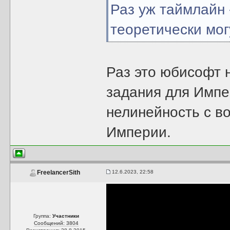
Раз уж таймлайн 
теоретически мог
Раз это юбисофт 
задания для Импе
нелинейность с в
Империи.
12.6.2023, 22:58
FreelancerSith
Группа:
Участники
Сообщений: 3804