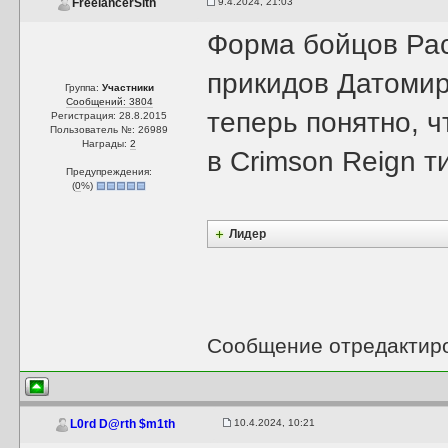
9.4.2024, 21:03
FreelancerSith
Форма бойцов Рас
прикидов Датомир-
Группа:
Участники
Сообщений: 3804
теперь понятно, 
Регистрация: 28.8.2015
Пользователь №: 26989
Награды:
2
в Crimson Reign т
Предупреждения:
(
0
%)
Лидер
Сообщение отредактир
10.4.2024, 10:21
L0rd D@rth $m1th