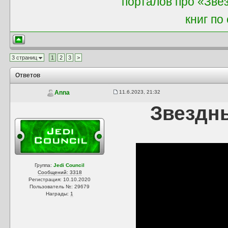
порталов про «Звё
книг по
3 страниц
1
2
3
>
Ответов
11.6.2023, 21:32
Anna
Звездн
Группа:
Jedi Council
Сообщений: 3318
Регистрация: 10.10.2020
Пользователь №: 29679
Награды:
1