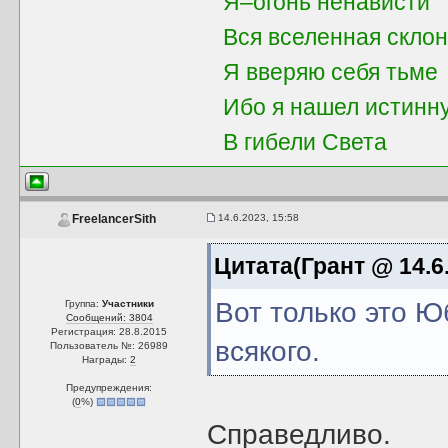
Я–огонь ненависти
Вся вселенная скло
Я вверяю себя тьме
Ибо я нашел истинн
В гибели Света
14.6.2023, 15:58
FreelancerSith
Цитата(Грант @ 14.6.
Вот только это 
Группа:
Участники
Сообщений: 3804
Регистрация: 28.8.2015
всякого.
Пользователь №: 26989
Награды:
2
Предупреждения:
(
0
%)
Справедливо.