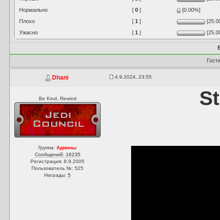
Нормально
[
0
]
[0.00%]
Плохо
[
1
]
[25.0
Ужасно
[
1
]
[25.0
Гост
4.9.2024, 23:55
Dhani
S
Be Kind, Rewind
Группа:
Админы
Сообщений: 16235
Регистрация: 8.9.2005
Пользователь №: 525
Награды:
5