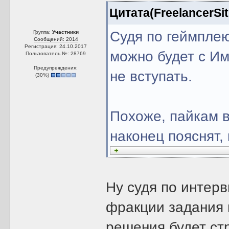
Цитата(FreelancerSit
Судя по геймпле
Группа:
Участники
Сообщений: 2014
Регистрация: 24.10.2017
можно будет с И
Пользователь №: 28769
Предупреждения:
не вступать.
(
30
%)
Похоже, пайкам в
наконец пояснят,
Ну судя по интер
фракции задания 
решения будет ст