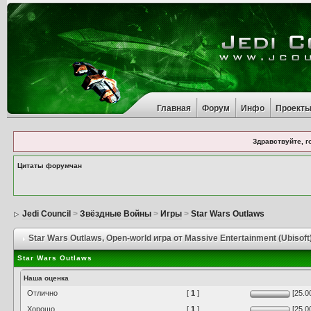
Главная
Форум
Инфо
Проект
Здравствуйте, г
Цитаты форумчан
Jedi Council
>
Звёздные Войны
>
Игры
>
Star Wars Outlaws
Star Wars Outlaws
, Open-world игра от Massive Entertainment (Ubisoft
Star Wars Outlaws
Наша оценка
Отлично
[
1
]
[25.0
Хорошо
[
1
]
[25.0