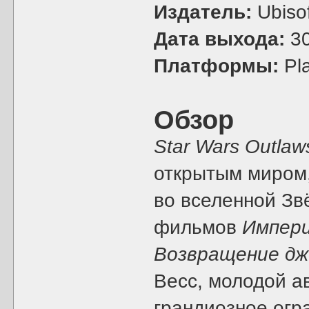
Издатель:
Ubisof
Дата выхода:
30
Платформы:
Pla
Обзор
Star Wars Outlaw
открытым миром,
во вселенной Зв
фильмов
Импери
Возвращение дж
Весс, молодой 
грандиозное огр