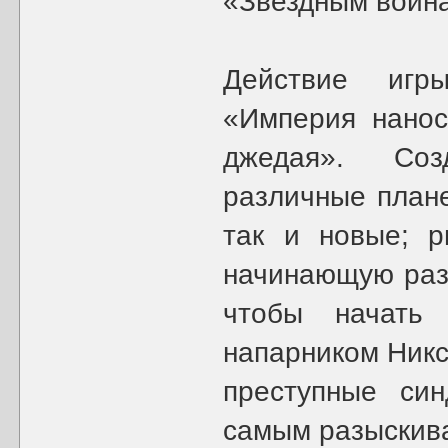
«Звездным войн
Действие игр
«Империя нанос
джедая». Соз
различные плане
так и новые; р
начинающую раз
чтобы начать
напарником Никс
преступные син
самым разыскива