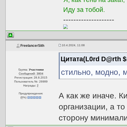
Иду за тобой.
--------------------
10.4.2024, 11:08
FreelancerSith
Цитата(L0rd D@rth $
стильно, модно, 
Группа:
Участники
Сообщений: 3804
Регистрация: 28.8.2015
Пользователь №: 26989
Награды:
2
А как же иначе. К
Предупреждения:
(
0
%)
организации, а то
сторону минимали