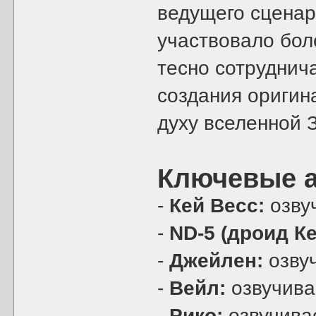
ведущего сцена
участвовало боле
тесно сотруднич
создания оригин
духу вселенной 
Ключевые а
-
Кей Весс:
озву
-
ND-5 (дроид Ке
-
Джейлен:
озву
-
Вейл:
озвучив
-
Рико:
озвучива