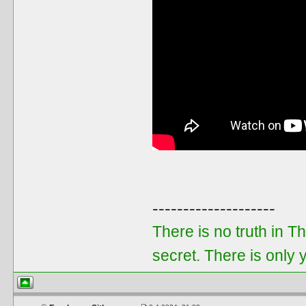
--------------------
There is no truth in T
secret. There is only 