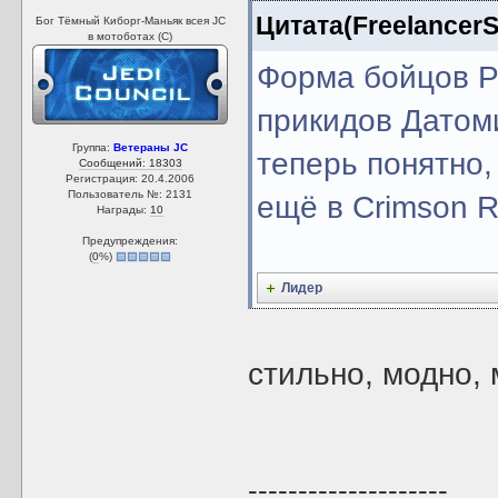
Цитата(FreelancerSi
Бог Тёмный Киборг-Маньяк всея JC
в мотоботах (С)
Форма бойцов Ра
прикидов Датоми
Группа:
Ветераны JC
теперь понятно,
Сообщений: 18303
Регистрация: 20.4.2006
Пользователь №: 2131
ещё в Crimson R
Награды:
10
Предупреждения:
(
0
%)
Лидер
стильно, модно,
--------------------