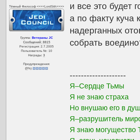
и все это будет г
Тёмный Философ <<<<LordSith>>>>
а по факту куча
надерганных отов
Группа:
Ветераны JC
собрать воедино
Сообщений: 8815
Регистрация: 2.7.2005
Пользователь №: 10
Награды:
3
Предупреждения:
(
0
%)
--------------------
Я–Сердце Тьмы
Я не знаю страха
Но внушаю его в душ
Я–разрушитель мир
Я знаю могущество