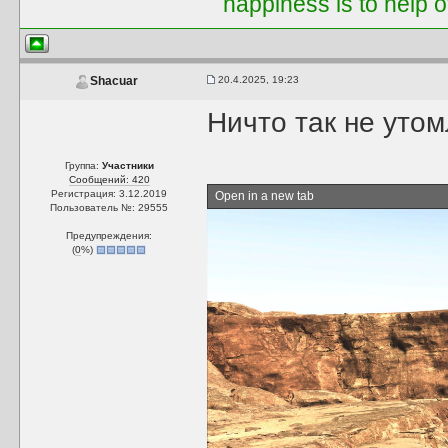
happiness is to help 
20.4.2025, 19:23
Shacuar
Ничто так не утом
Группа:
Участники
Сообщений: 420
Регистрация: 3.12.2019
Open in a new tab
Пользователь №: 29555
Предупреждения:
(
0
%)