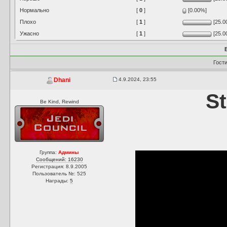
Нормально
[
0
]
[0.00%]
Плохо
[
1
]
[25.0
Ужасно
[
1
]
[25.0
Гост
4.9.2024, 23:55
Dhani
S
Be Kind, Rewind
Группа:
Админы
Сообщений: 16230
Регистрация: 8.9.2005
Пользователь №: 525
Награды:
5