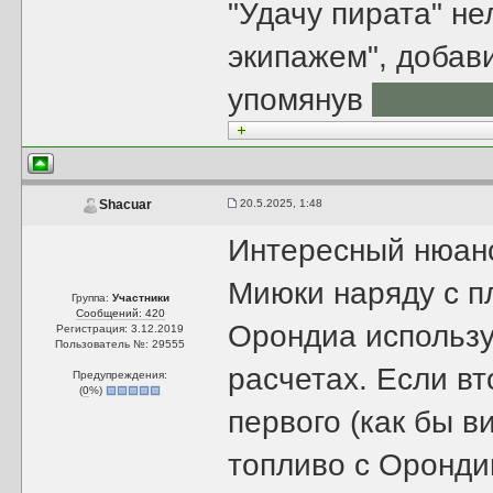
"Удачу пирата" н
экипажем", добав
упомянув
Ат Атти
20.5.2025, 1:48
Shacuar
Интересный нюанс
Миюки наряду с п
Группа:
Участники
Сообщений: 420
Орондиа использу
Регистрация: 3.12.2019
Пользователь №: 29555
расчетах. Если в
Предупреждения:
(
0
%)
первого (как бы в
топливо с Оронди