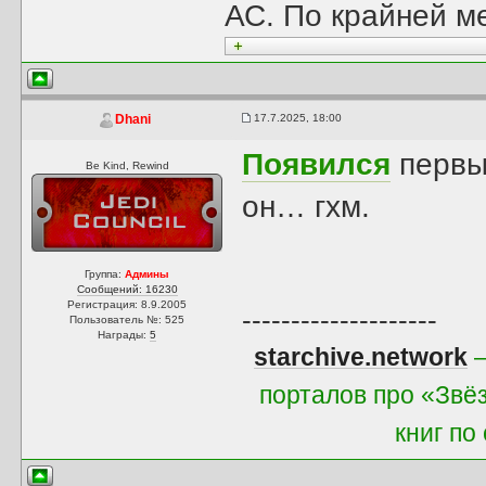
АС. По крайней ме
17.7.2025, 18:00
Dhani
Появился
первы
Be Kind, Rewind
он… гхм.
Группа:
Админы
Сообщений: 16230
Регистрация: 8.9.2005
--------------------
Пользователь №: 525
Награды:
5
starchive.network
—
порталов про «Звё
книг по