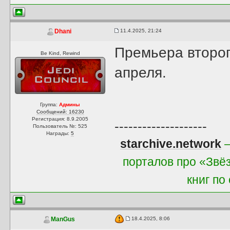
11.4.2025, 21:24
Dhani
Премьера второг
Be Kind, Rewind
апреля.
Группа:
Админы
Сообщений: 16230
Регистрация: 8.9.2005
--------------------
Пользователь №: 525
Награды:
5
starchive.network
—
порталов про «Звё
книг по
18.4.2025, 8:06
ManGus