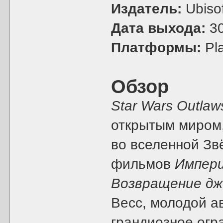
Издатель:
Ubisof
Дата выхода:
30
Платформы:
Pla
Обзор
Star Wars Outlaw
открытым миром,
во вселенной Зв
фильмов
Импери
Возвращение дж
Весс, молодой 
грандиозное огр