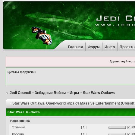
Главная
Форум
Инфо
Проект
Здравствуйте, г
Цитаты форумчан
Jedi Council
>
Звёздные Войны
>
Игры
>
Star Wars Outlaws
Star Wars Outlaws
, Open-world игра от Massive Entertainment (Ubisoft
Star Wars Outlaws
Наша оценка
Отлично
[
1
]
[25.0
Хорошо
[
1
]
[25.0