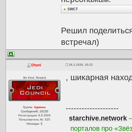
SWCT
Решил поделиться
встречал)
26.1.2026, 20:22
Dhani
, шикарная наход
Be Kind, Rewind
--------------------
Группа:
Админы
Сообщений: 16230
Регистрация: 8.9.2005
starchive.network
—
Пользователь №: 525
Награды:
5
порталов про «Звё