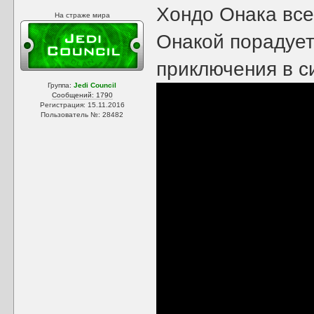
Хондо Онака все
На страже мира
Онакой порадует
приключения в с
Группа:
Jedi Council
Сообщений: 1790
Регистрация: 15.11.2016
Пользователь №: 28482