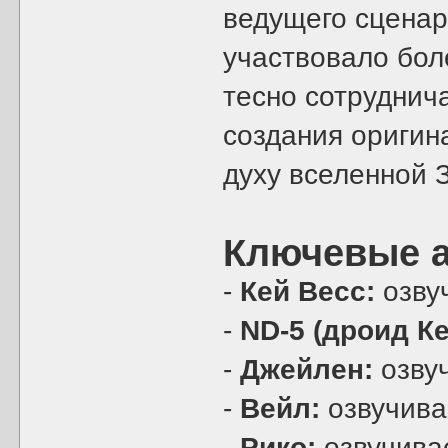
ведущего сцена
участвовало боле
тесно сотруднич
создания оригин
духу вселенной 
Ключевые а
-
Кей Весс:
озву
-
ND-5 (дроид Ке
-
Джейлен:
озву
-
Вейл:
озвучив
-
Рико:
озвучива