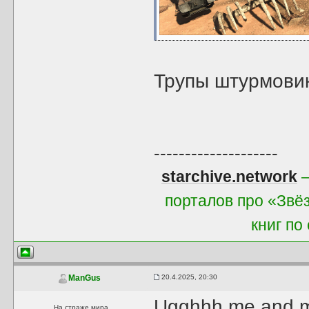
Трупы штурмовик
--------------------
starchive.network
—
порталов про «Звё
книг по
20.4.2025, 20:30
ManGus
Ugghhh me and my
На страже мира