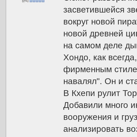
(
0
%)
засветившейся зв
вокруг новой пир
новой древней цив
на самом деле дым
Хондо, как всегд
фирменным стилем
навалял". Он и с
В Кхепи рулит Тор
Добавили много 
вооружения и груз
анализировать во