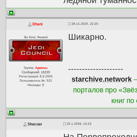
ледяной туманнос
28.11.2025, 22:20
Dhani
Шикарно.
Be Kind, Rewind
--------------------
Группа:
Админы
Сообщений: 16230
Регистрация: 8.9.2005
starchive.network
—
Пользователь №: 525
Награды:
5
порталов про «Звё
книг по
25.1.2026, 14:23
Shacuar
На Первопроходце 