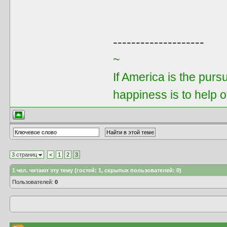
--------------------
~
If America is the purs
happiness is to help 
3 страниц
<
1
2
3
1
чел. читают эту тему (гостей: 1, скрытых пользователей: 0)
Пользователей:
0