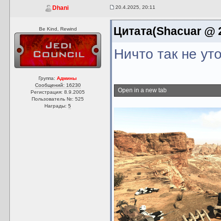
20.4.2025, 20:11
Dhani
Цитата(Shacuar @ 2
Be Kind, Rewind
Ничто так не ут
Группа:
Админы
Сообщений: 16230
Open in a new tab
Регистрация: 8.9.2005
Пользователь №: 525
Награды:
5