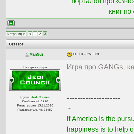
порталов про «Звё
книг по
3 страниц
<
1
2
3
Ответов
31.3.2025, 0:09
ManGus
Игра про GANGs, ка
На страже мира
--------------------
Группа:
Jedi Council
Сообщений: 1790
Регистрация: 15.11.2016
~
Пользователь №: 28482
If America is the purs
happiness is to help 