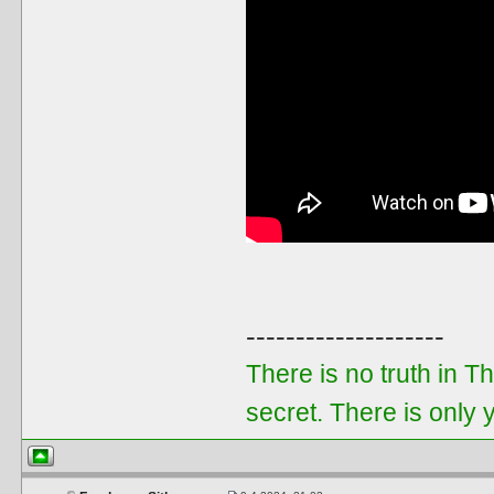
--------------------
There is no truth in T
secret. There is only 