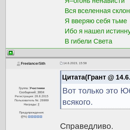
Я–огонь ненависти
Вся вселенная скло
Я вверяю себя тьме
Ибо я нашел истинн
В гибели Света
14.6.2023, 15:58
FreelancerSith
Цитата(Грант @ 14.6.
Вот только это 
Группа:
Участники
Сообщений: 3804
Регистрация: 28.8.2015
всякого.
Пользователь №: 26989
Награды:
2
Предупреждения:
(
0
%)
Справедливо.