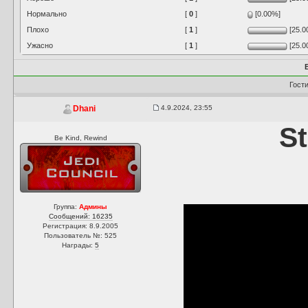
Нормально
[
0
]
[0.00%]
Плохо
[
1
]
[25.0
Ужасно
[
1
]
[25.0
Гост
4.9.2024, 23:55
Dhani
S
Be Kind, Rewind
Группа:
Админы
Сообщений: 16235
Регистрация: 8.9.2005
Пользователь №: 525
Награды:
5