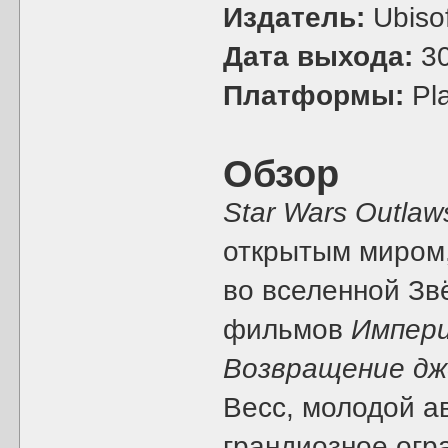
Издатель:
Ubisof
Дата выхода:
30
Платформы:
Pla
Обзор
Star Wars Outlaw
открытым миром,
во вселенной Зв
фильмов
Импери
Возвращение дж
Весс, молодой 
грандиозное огр