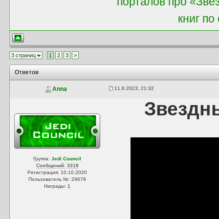
порталов про «Звё
книг по
3 страниц
1
2
3
>
Ответов
11.6.2023, 21:32
Anna
Звездн
Группа:
Jedi Council
Сообщений: 3318
Регистрация: 10.10.2020
Пользователь №: 29679
Награды:
1