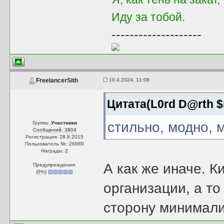
Иду за тобой.
--------------------
10.4.2024, 11:08
FreelancerSith
Цитата(L0rd D@rth $
стильно, модно, 
Группа:
Участники
Сообщений: 3804
Регистрация: 28.8.2015
Пользователь №: 26989
Награды:
2
А как же иначе. К
Предупреждения:
(
0
%)
организации, а то
сторону минимали