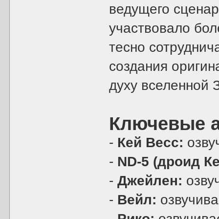
ведущего сцена
участвовало боле
тесно сотруднич
создания оригин
духу вселенной 
Ключевые а
-
Кей Весс:
озву
-
ND-5 (дроид Ке
-
Джейлен:
озву
-
Вейл:
озвучив
-
Рико:
озвучива