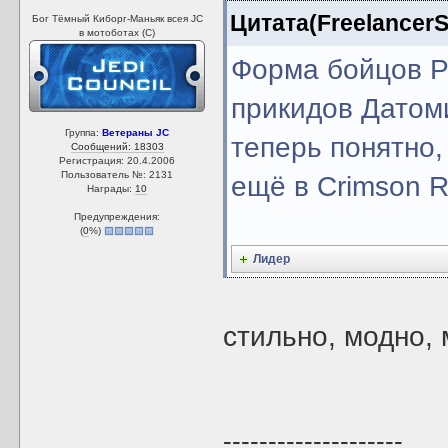
Цитата(FreelancerSi
Бог Тёмный Киборг-Маньяк всея JC
в мотоботах (С)
Форма бойцов Ра
прикидов Датоми
Группа:
Ветераны JC
теперь понятно,
Сообщений: 18303
Регистрация: 20.4.2006
Пользователь №: 2131
ещё в Crimson R
Награды:
10
Предупреждения:
(
0
%)
Лидер
стильно, модно,
--------------------