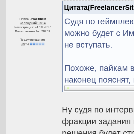
Цитата(FreelancerSit
Судя по геймпле
Группа:
Участники
Сообщений: 2014
Регистрация: 24.10.2017
можно будет с И
Пользователь №: 28769
Предупреждения:
не вступать.
(
30
%)
Похоже, пайкам в
наконец пояснят,
Ну судя по интер
фракции задания 
решения будет ст