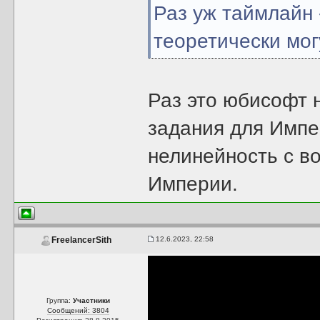
Раз уж таймлайн 
теоретически мог
Раз это юбисофт 
задания для Импе
нелинейность с в
Империи.
12.6.2023, 22:58
FreelancerSith
Группа:
Участники
Сообщений: 3804