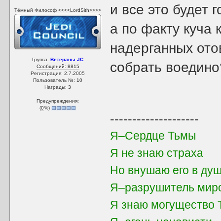
и все это будет г
Тёмный Философ <<<<LordSith>>>>
а по факту куча
надерганных отов
Группа:
Ветераны JC
собрать воедино
Сообщений: 8815
Регистрация: 2.7.2005
Пользователь №: 10
Награды:
3
Предупреждения:
(
0
%)
--------------------
Я–Сердце Тьмы
Я не знаю страха
Но внушаю его в душ
Я–разрушитель мир
Я знаю могущество