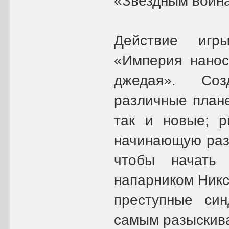
«Звездным войн
Действие игр
«Империя нанос
джедая». Соз
различные плане
так и новые; р
начинающую раз
чтобы начать
напарником Никс
преступные син
самым разыскива