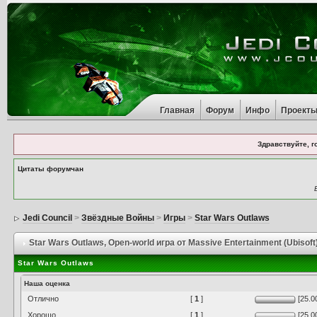
Главная
Форум
Инфо
Проект
Здравствуйте, г
Цитаты форумчан
Jedi Council
>
Звёздные Войны
>
Игры
>
Star Wars Outlaws
Star Wars Outlaws
, Open-world игра от Massive Entertainment (Ubisoft
Star Wars Outlaws
Наша оценка
Отлично
[
1
]
[25.0
Хорошо
[
1
]
[25.0