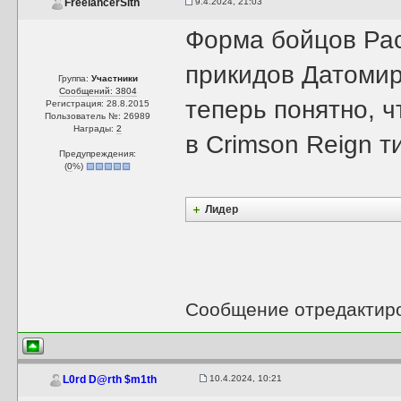
9.4.2024, 21:03
FreelancerSith
Форма бойцов Рас
прикидов Датомир-
Группа:
Участники
Сообщений: 3804
теперь понятно, 
Регистрация: 28.8.2015
Пользователь №: 26989
Награды:
2
в Crimson Reign т
Предупреждения:
(
0
%)
Лидер
Сообщение отредактир
10.4.2024, 10:21
L0rd D@rth $m1th