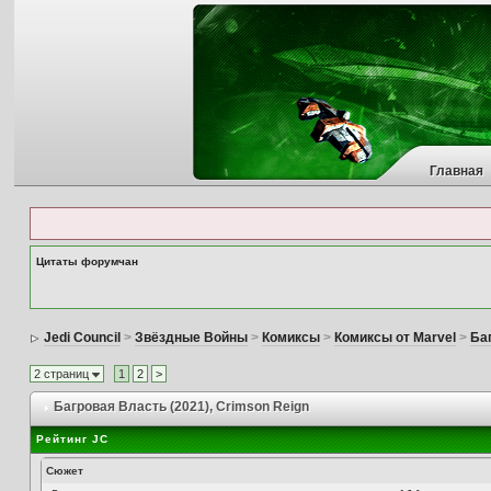
Главная
Цитаты форумчан
Jedi Council
>
Звёздные Войны
>
Комиксы
>
Комиксы от Marvel
>
Баг
2 страниц
1
2
>
Багровая Власть (2021)
, Crimson Reign
Рейтинг JC
Сюжет