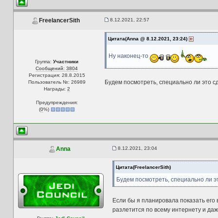
8.12.2021, 22:57
FreelancerSith
Цитата(Anna @ 8.12.2021, 23:24)
Ну наконец-то
Группа:
Участники
Сообщений: 3804
Регистрация: 28.8.2015
Будем посмотреть, специально ли это с
Пользователь №: 26989
Награды:
2
Предупреждения:
(
0
%)
8.12.2021, 23:04
Anna
Цитата(FreelancerSith)
Будем посмотреть, специально ли э
Если бы я планировала показать его 
разлетится по всему интернету и даже