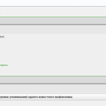
.
ен(
 едины.
уровне упоминания) одного известного мафиозника