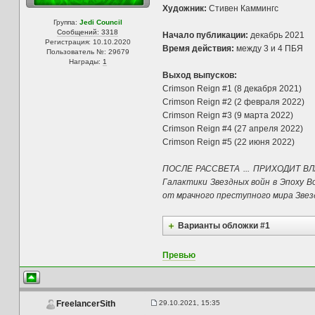
Художник:
Стивен Каммингс
Группа:
Jedi Council
Сообщений: 3318
Начало публикации:
декабрь 2021
Регистрация: 10.10.2020
Время действия:
между 3 и 4 ПБЯ
Пользователь №: 29679
Награды:
1
Выход выпусков:
Crimson Reign #1 (8 декабря 2021)
Crimson Reign #2 (2 февраля 2022)
Crimson Reign #3 (9 марта 2022)
Crimson Reign #4 (27 апреля 2022)
Crimson Reign #5 (22 июня 2022)
ПОСЛЕ РАССВЕТА ... ПРИХОДИТ ВЛА
Галактики Звездных войн в Эпоху 
от мрачного преступного мира Звезд
Варианты обложки #1
Превью
29.10.2021, 15:35
FreelancerSith