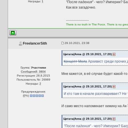
Награды:
1
"После падения"
- чего? Империи? Ба
Как все загадочно.
--------------------
There is no truth in The Force. There is no grea
29.10.2021, 23:38
FreelancerSith
Цитата(Anna @ 29.10.2021, 17:20)
Концепт Мола
Архивист среди прочих 
Группа:
Участники
Сообщений: 3804
Мне кажется, в её случае будет какой-т
Регистрация: 28.8.2015
Пользователь №: 26989
Награды:
2
Цитата(Anna @ 29.10.2021, 17:20)
Предупреждения:
И кто там в начале разговаривает? Не 
(
0
%)
И само место напоминает хижину на Ак-
Цитата(Anna @ 29.10.2021, 17:20)
"После падения"
- чего? Империи? Баг