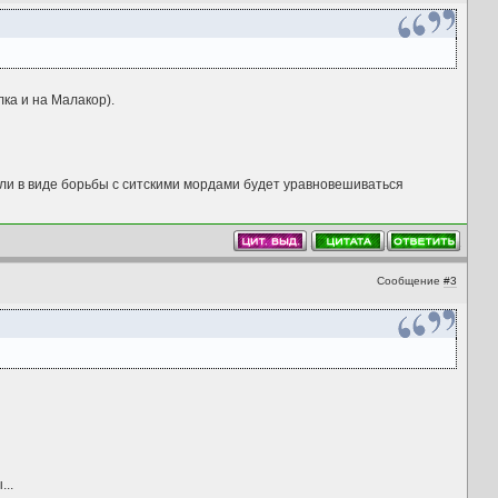
лка и на Малакор).
ели в виде борьбы с ситскими мордами будет уравновешиваться
Сообщение
#3
..