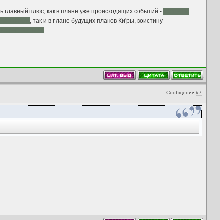
ь главный плюс, как в плане уже происходящих событий -
обещали
 на Лотале
, так и в плане будущих планов Ки'ры, воистину
оворится сразу.
Сообщение
#7