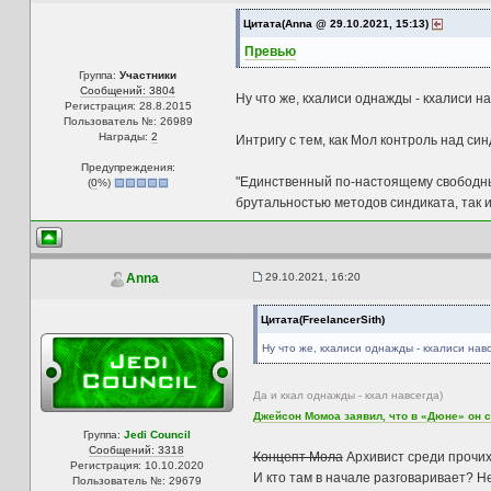
Цитата(Anna @ 29.10.2021, 15:13)
Превью
Группа:
Участники
Сообщений: 3804
Ну что же, кхалиси однажды - кхалиси н
Регистрация: 28.8.2015
Пользователь №: 26989
Награды:
2
Интригу с тем, как Мол контроль над син
Предупреждения:
"Единственный по-настоящему свободный
(
0
%)
брутальностью методов синдиката, так 
29.10.2021, 16:20
Anna
Цитата(FreelancerSith)
Ну что же, кхалиси однажды - кхалиси нав
Да и кхал однажды - кхал навсегда)
Джейсон Момоа заявил, что в «Дюне» он 
Группа:
Jedi Council
Сообщений: 3318
Концепт Мола
Архивист среди прочих
Регистрация: 10.10.2020
И кто там в начале разговаривает? Не
Пользователь №: 29679