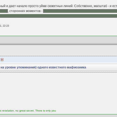
ный и дает начало просто уйме сюжетных линий. Собственно, масштаб - и ест
т она
, сторонних моментов -
чистка культов ТС Палычем, разгул преступности
твовать хочет), что грамотно уравновешивается тем, что о их будущем крахе г
1, 22:23
)
на уровне упоминания) одного известного мафиозника
t revelation, no great secret. There is only you