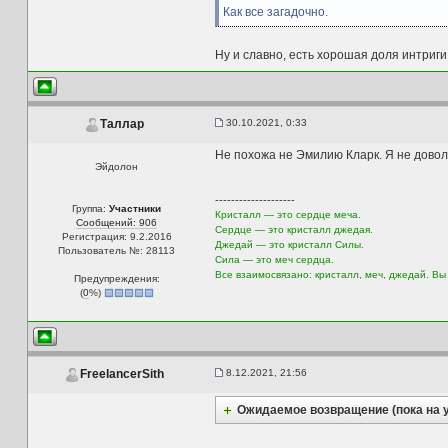
Как все загадочно.
Ну и славно, есть хорошая доля интриги
30.10.2021, 0:33
Таллар
Не похожа не Эмилию Кларк. Я не довол
Эйдолон
--------------------
Группа:
Участники
Кристалл — это сердце меча.
Сообщений: 906
Сердце — это кристалл джедая.
Регистрация: 9.2.2016
Джедай — это кристалл Силы.
Пользователь №: 28113
Сила — это меч сердца.
Все взаимосвязано: кристалл, меч, джедай. Вы
Предупреждения:
(
0
%)
8.12.2021, 21:56
FreelancerSith
Ожидаемое возвращение (пока на 