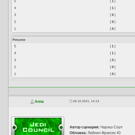
5
[
1
]
4
[
1
]
3
[
0
]
2
[
0
]
1
[
0
]
Рисунок
5
[
1
]
4
[
1
]
3
[
0
]
2
[
0
]
1
[
0
]
29.10.2021, 14:13
Anna
Автор сценария:
Чарльз Соул
Обложка:
Лейнил Фрэнсис Ю