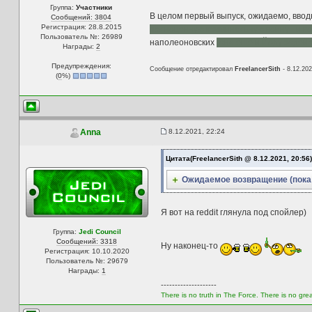
Группа:
Участники
В целом первый выпуск, ожидаемо, ввод
Сообщений: 3804
Регистрация: 28.8.2015
полноценную криминальную войну - и во
Пользователь №: 26989
наполеоновских
(она еще и Йоду задейс
Награды:
2
Предупреждения:
Сообщение отредактировал
FreelancerSith
- 8.12.202
(
0
%)
8.12.2021, 22:24
Anna
Цитата(FreelancerSith @ 8.12.2021, 20:56
Ожидаемое возвращение (пока 
Я вот на reddit глянула под спойлер)
Группа:
Jedi Council
Сообщений: 3318
Ну наконец-то
Регистрация: 10.10.2020
Пользователь №: 29679
Награды:
1
--------------------
There is no truth in The Force. There is no grea