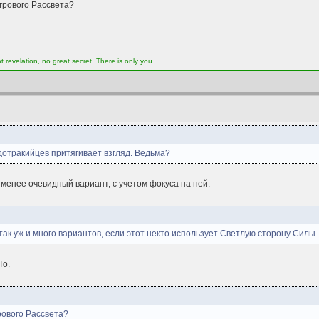
грового Рассвета?
t revelation, no great secret. There is only you
дотракийцев притягивает взгляд. Ведьма?
о менее очевидный вариант, с учетом фокуса на ней.
так уж и много вариантов, если этот некто использует Светлую сторону Силы..
То.
рового Рассвета?