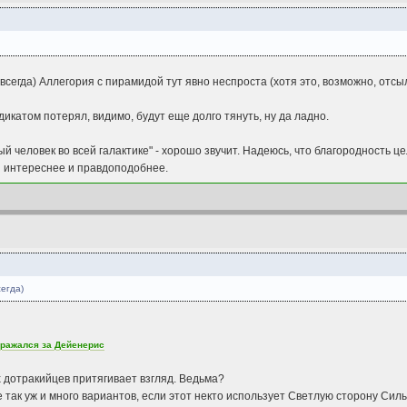
авсегда) Аллегория с пирамидой тут явно неспроста (хотя это, возможно, отсы
дикатом потерял, видимо, будут еще долго тянуть, ну да ладно.
 человек во всей галактике" - хорошо звучит. Надеюсь, что благородность ц
и интереснее и правдоподобнее.
сегда)
сражался за Дейенерис
 дотракийцев притягивает взгляд. Ведьма?
 так уж и много вариантов, если этот некто использует Светлую сторону Силы.