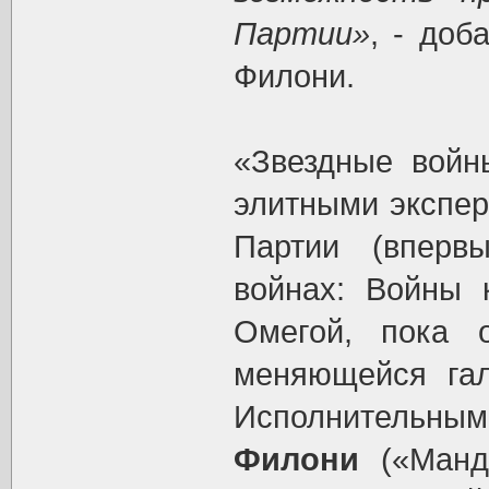
Партии»
, - доб
Филони.
«Звездные войн
элитными экспе
Партии (вперв
войнах: Войны 
Омегой, пока 
меняющейся гал
Исполнительн
Филони
(«Манд