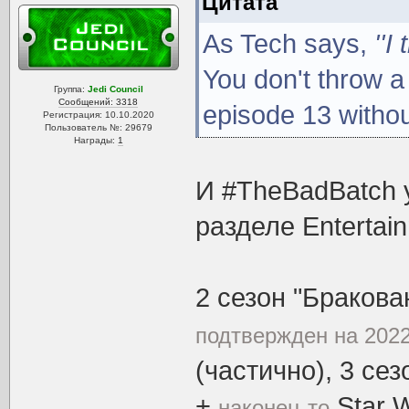
Цитата
As Tech says,
''I
You don't throw a
Группа:
Jedi Council
Сообщений: 3318
episode 13 without
Регистрация: 10.10.2020
Пользователь №: 29679
Награды:
1
И #TheBadBatch у
разделе Entertai
2 сезон "Браков
подтвержден на 2022
(частично), 3 се
+
Star W
наконец-то