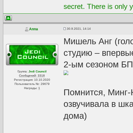
secret. There is only 
30.9.2021, 14:14
Anna
Мишель Анг (гол
студию – впервы
2-ым сезоном БП
Группа:
Jedi Council
Сообщений: 3318
Регистрация: 10.10.2020
Пользователь №: 29679
Награды:
1
Помнится, Минг-Н
озвучивала в ш
дома)