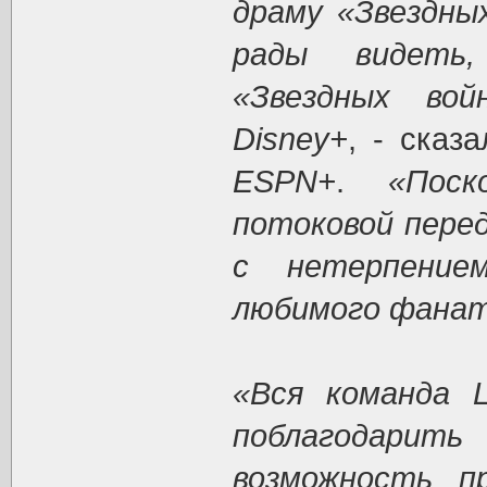
драму «Звездны
рады видеть,
«Звездных во
Disney+
, - сказ
ESPN+
.
«Пос
потоковой пере
с нетерпение
любимого фанат
«Вся команда L
поблагодарит
возможность п