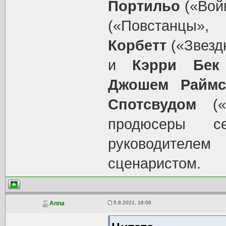
Портильо
(«Вой
(«Повстанцы»
Корбетт
(«Звезд
и
Кэрри Бек
Джошем Раймс
Спотсвудом
(«В
продюсеры 
руководителе
сценаристом.
5.8.2021, 18:06
Anna