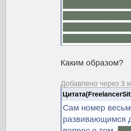
выживет - все же
важности, и сомн
ИМХО, убьют все 
началом для пер
Каким образом?
Добавлено через 3 
Цитата(FreelancerSit
Сам номер весьм
развивающимся д
вопрос о том,
уби