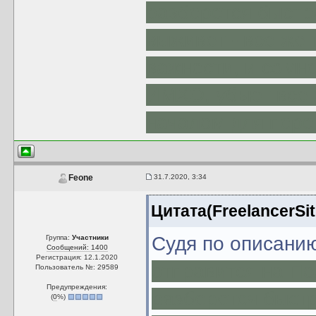
разберется быстр
выживет - все же
важности, и сомне
ИМХО, убьют все 
началом для пере
31.7.2020, 3:34
Feone
Цитата(FreelancerSit
Судя по описанию
Группа:
Участники
Сообщений: 1400
Регистрация: 12.1.2020
отправится на По
Пользователь №: 29589
Предупреждения:
разберется быстр
(
0
%)