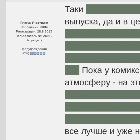
Таки
троица (пока 
выпуска, да и в 
Группа:
Участники
Сообщений: 3804
убивать (впрочем,
Регистрация: 28.8.2015
Пользователь №: 26989
Награды:
2
появление Рика О
Предупреждения:
(
0
%)
было бы интересн
боя
Пока у комикс
атмосферу - на э
(так-то вполне пр
мрачным подведен
потока цифрой 8
все лучше и уже н