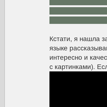
бросаться ему под
за Энакина!", но 
Ему абсолютно по
Кстати, я нашла з
языке рассказыва
интересно и качес
с картинками). Ес