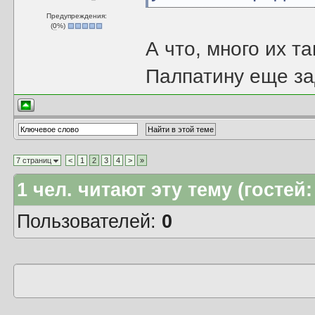
Предупреждения:
(
0
%)
А что, много их 
Палпатину еще за
7 страниц
<
1
2
3
4
>
»
1
чел. читают эту тему (гостей:
Пользователей:
0