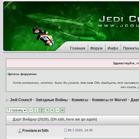
Главная
Форум
Инфо
Проект
Здравствуйте, г
Цитаты форумчан
Хотя интересно, конечно, было бы узнать чем там Оби двадцать лет занимался:
лег спать. 
Jedi Council
>
Звёздные Войны
>
Комиксы
>
Комиксы от Marvel
>
Дарт
7 страниц
<
1
2
3
4
>
»
Дарт Вейдер (2020)
, (Oh sith, here we go again)
30.7.2020, 14:35
FreelancerSith