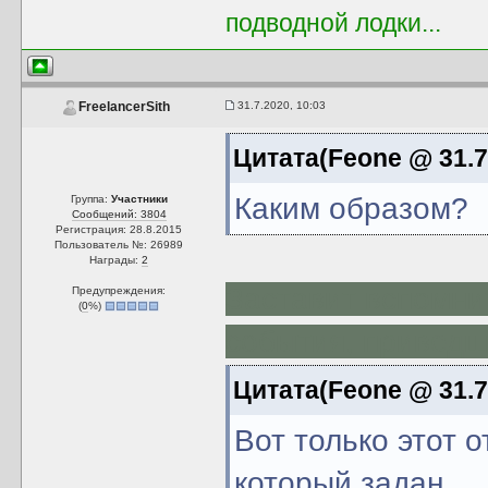
подводной лодки...
31.7.2020, 10:03
FreelancerSith
Цитата(Feone @ 31.7
Каким образом?
Группа:
Участники
Сообщений: 3804
Регистрация: 28.8.2015
Пользователь №: 26989
Награды:
2
Заставит вспомни
Предупреждения:
(
0
%)
события, приведш
Цитата(Feone @ 31.7
Вот только этот о
который задан.