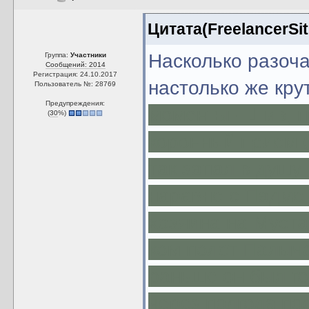
Цитата(FreelancerSit
Насколько разоч
Группа:
Участники
Сообщений: 2014
Регистрация: 24.10.2017
настолько же кр
Пользователь №: 28769
Предупреждения:
моменты - Шив, 
(
30
%)
коронный прием 
так запал в душу
наравне с Падме
хозяина на Муста
ком полет Палыча
раньше он был го
через полгода по