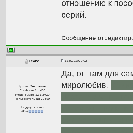
отношению к посо
серий.
Сообщение отредактир
13.8.2020, 0:02
Feone
Да, он там для с
миролюбив.
Убива
Группа:
Участники
Сообщений: 1400
настойчиво пытает
Регистрация: 12.1.2020
Пользователь №: 29589
телохранительниц
Предупреждения:
(
0
%)
они все живы, очу
старались его убит