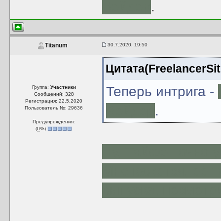
Вейдер
.
30.7.2020, 19:50
Titanum
Цитата(FreelancerSit
Теперь интрига -
Группа:
Участники
Сообщений: 328
Регистрация: 22.5.2020
Вейдер
.
Пользователь №: 29636
Предупреждения:
(
0
%)
Ну, Тайфо точно у
Мне кажется, её 
выпуска, посмотр