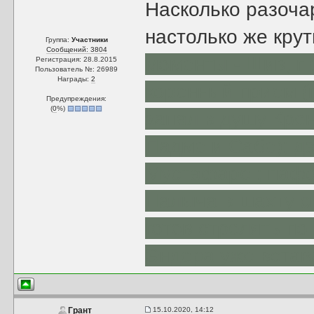
Насколько разоч
настолько же кру
Группа:
Участники
Сообщений: 3804
моменты - Шив, п
Регистрация: 28.8.2015
Пользователь №: 26989
Награды:
2
коронный прием (
Предупреждения:
(
0
%)
запал в душу Крен
Падме и Сабе); д
Мустафаре ; пафо
Палыча в шахту с
готов стрелять по
Эндора уже встав
15.10.2020, 14:12
Грант