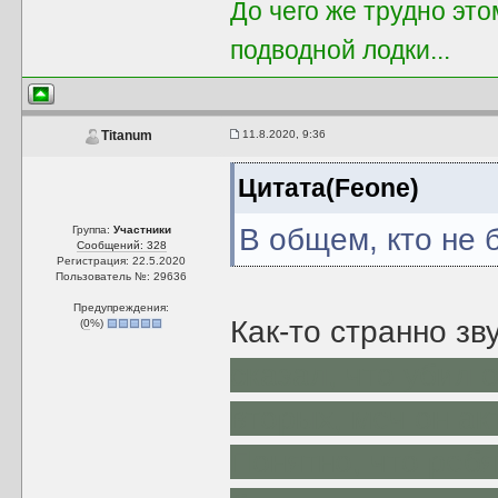
До чего же трудно этом
подводной лодки...
11.8.2020, 9:36
Titanum
Цитата(Feone)
В общем, кто не 
Группа:
Участники
Сообщений: 328
Регистрация: 22.5.2020
Пользователь №: 29636
Предупреждения:
Как-то странно зв
(
0
%)
сказал, что убил 
вторых, меч он а
Понятно, что ребя