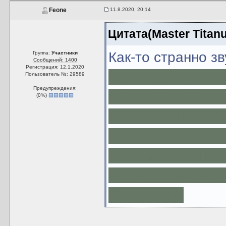
11.8.2020, 20:14
Feone
Цитата(Master Titan
Как-то странно зв
Группа:
Участники
Сообщений: 1400
Регистрация: 12.1.2020
сказал, что убил 
Пользователь №: 29589
Предупреждения:
вторых, меч он а
(
0
%)
Понятно, что реб
бросаться ему по
за Энакина!", но
никого. Ему абсо
убъет всех.