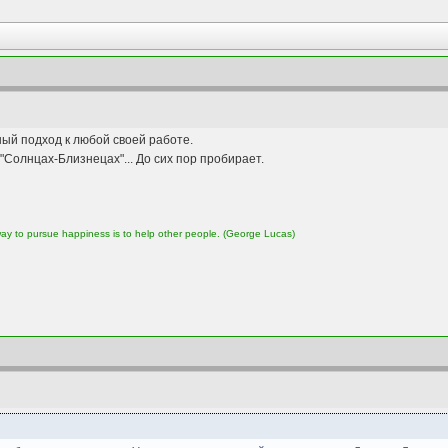
ный подход к любой своей работе.
 "Солнцах-Близнецах"... До сих пор пробирает.
 way to pursue happiness is to help other people. (George Lucas)