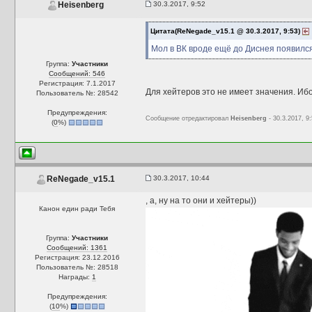
30.3.2017, 9:52
Heisenberg
Цитата(ReNegade_v15.1 @ 30.3.2017, 9:53)
Мол в ВК вроде ещё до Диснея появился
Группа:
Участники
Сообщений: 546
Регистрация: 7.1.2017
Для хейтеров это не имеет значения. Ибо
Пользователь №: 28542
Предупреждения:
Сообщение отредактировал
Heisenberg
- 30.3.2017, 9
(
0
%)
30.3.2017, 10:44
ReNegade_v15.1
, а, ну на то они и хейтеры))
Канон един ради Тебя
Группа:
Участники
Сообщений: 1361
Регистрация: 23.12.2016
Пользователь №: 28518
Награды:
1
Предупреждения:
(
10
%)