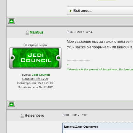
Всё здесь
30.3.2017, 4:54
ManGus
Мое уважение ему за такой отвествен
На страже мира
Ух, и как же он прорычал имя Кеноби в
--------------------
~
If America is the pursuit of happiness, the best
Группа:
Jedi Council
Сообщений: 1790
Регистрация: 15.11.2016
Пользователь №: 28482
30.3.2017, 7:06
Heisenberg
Цитата(Дарт Одиумус)