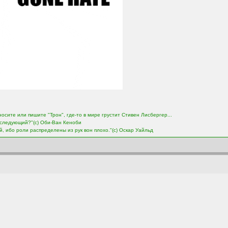
носите или пишите "Трон", где-то в мире грустит Стивен Лисбергер...
м следующий?"(с) Оби-Ван Кеноби
ый, ибо роли распределены из рук вон плохо."(с) Оскар Уайльд