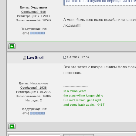
Да, как-то наткнулся на верещания о то
Группа:
Участники
Сообщений: 546
Регистрация: 7.1.2017
А меня большего всего позабавили заявл
Пользователь №: 28542
людьми!!!!
Предупреждения:
(
0
%)
1.4.2017, 17:59
Law Snoll
Вся эта затея с воскрешением Мола с сам
персонажа.
Группа: Наказанные
--------------------
Сообщений: 1938
In a trillion years,
Регистрация: 1.10.2009
the stars will no longer shine
Пользователь №: 16092
But we'll remain, get it right
Награды:
2
and come back again... © BT
Предупреждения:
(
0
%)