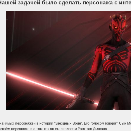
Нашей задачей было сделать персонажа с инте
значимых персонажей в истории "Звёздных Войн". Его голосом говорят Сын М
 своём персонаже и о том, как он стал голосом Рогатого Дьявола.