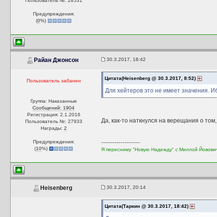
Пользователь №: 28531
Предупреждения:
(
0
%)
30.3.2017, 18:42
Райан Джонсон
Цитата(Heisenberg @ 30.3.2017, 8:52)
Пользователь забанен
Для хейтеров это не имеет значения. Иб
Группа: Наказанные
Сообщений: 1904
Регистрация: 2.1.2016
Да, как-то наткнулся на верещания о том,
Пользователь №: 27933
Награды:
2
Предупреждения:
--------------------
(
10
%)
Я пересниму "Новую Надежду" с Миллой Йовови
30.3.2017, 20:14
Heisenberg
Цитата(Таркин @ 30.3.2017, 18:42)