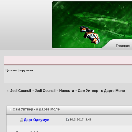
Главная
Цитаты форумчан
Jedi Council
>
Jedi Council
>
Новости
>
Сэм Уитвер - о Дарте Моле
Сэм Уитвер - о Дарте Моле
30.3.2017, 3:48
Дарт Одиумус