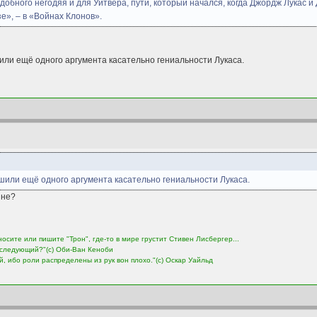
добного негодяя и для Уитвера, пути, который начался, когда Джордж Лукас
е», – в «Войнах Клонов».
или ещё одного аргумента касательно гениальности Лукаса.
шили ещё одного аргумента касательно гениальности Лукаса.
 не?
носите или пишите "Трон", где-то в мире грустит Стивен Лисбергер...
м следующий?"(с) Оби-Ван Кеноби
ый, ибо роли распределены из рук вон плохо."(с) Оскар Уайльд