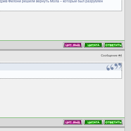
 и Дэйв Филони решили вернуть Мола – который был разрублен
Сообщение
#4