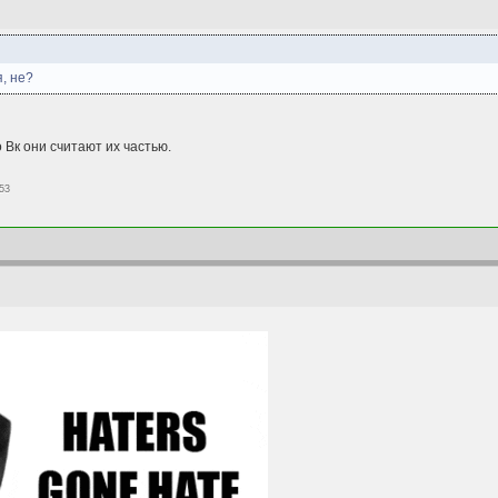
, не?
 Вк они считают их частью.
:53