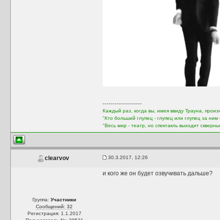
--------------------
Каждый раз, когда вы, имея ввиду Трауна, произ
"Кто больший глупец - глупец или глупец за ни
"Весь мир - театр, но спектакль выходит скверн
30.3.2017, 12:26
clearvov
и кого же он будет озвучивать дальше?
Группа:
Участники
Сообщений: 32
Регистрация: 1.1.2017