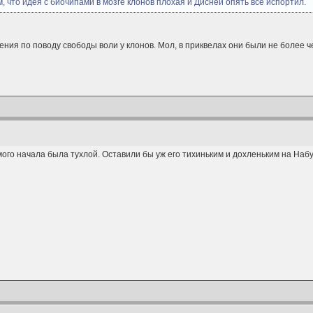
м, что идея с биочипами в мозге клонов плохая и Дисней опять всё испортил.
ения по поводу свободы воли у клонов. Мол, в приквелах они были не более ч
ого начала была тухлой. Оставили бы уж его тихиньким и дохленьким на Набу, 