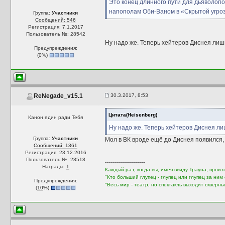
Это конец длинного пути для дьяволопо
напополам Оби-Ваном в «Скрытой угроз
Группа:
Участники
Сообщений: 546
Регистрация: 7.1.2017
Пользователь №: 28542
Ну надо же. Теперь хейтеров Диснея лиш
Предупреждения:
(
0
%)
30.3.2017, 8:53
ReNegade_v15.1
Цитата(Heisenberg)
Канон един ради Тебя
Ну надо же. Теперь хейтеров Диснея ли
Группа:
Участники
Мол в ВК вроде ещё до Диснея появился,
Сообщений: 1361
Регистрация: 23.12.2016
Пользователь №: 28518
--------------------
Награды:
1
Каждый раз, когда вы, имея ввиду Трауна, произ
"Кто больший глупец - глупец или глупец за ни
Предупреждения:
"Весь мир - театр, но спектакль выходит скверн
(
10
%)