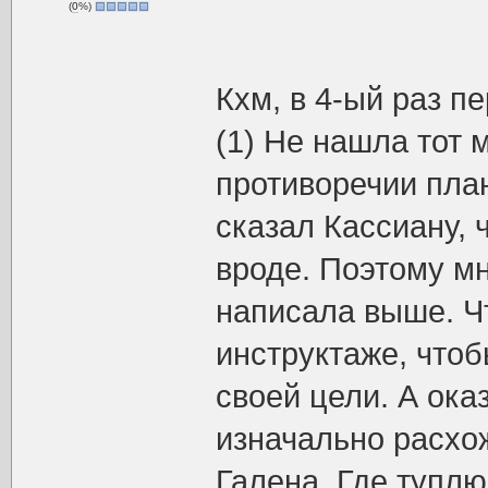
(
0
%)
Кхм, в 4-ый раз п
(1) Не нашла тот 
противоречии пла
сказал Кассиану, 
вроде. Поэтому мн
написала выше. Ч
инструктаже, чтоб
своей цели. А ока
изначально расхо
Галена. Где тупл