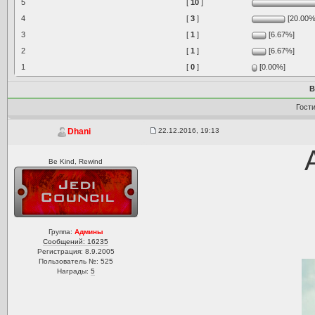
5
[
10
]
4
[
3
]
[20.00%
3
[
1
]
[6.67%]
2
[
1
]
[6.67%]
1
[
0
]
[0.00%]
В
Гост
22.12.2016, 19:13
Dhani
Be Kind, Rewind
Группа:
Админы
Сообщений: 16235
Регистрация: 8.9.2005
Пользователь №: 525
Награды:
5