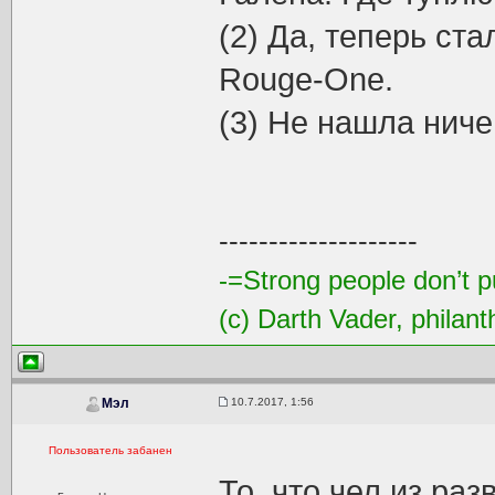
(2) Да, теперь ста
Rouge-One.
(3) Не нашла ниче
--------------------
-=Strong people don’t pu
(c) Darth Vader, philant
10.7.2017, 1:56
Мэл
Пользователь забанен
То, что чел из ра