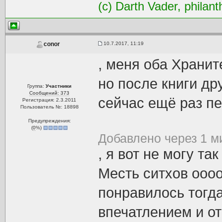
(c) Darth Vader, philant
10.7.2017, 11:19
conor
, меня оба Храни
но после книги др
Группа:
Участники
Сообщений: 373
сейчас ещё раз п
Регистрация: 2.3.2011
Пользователь №: 18898
Предупреждения:
(
0
%)
Добавлено через 1 м
, я вот не могу та
Месть ситхов оооо
понравилось тогда
впечатлением и от