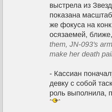
выстрела из Звез
показана масштаб
же фокуса на конк
осязаемей, ближе
them, JN-093’s armo
make her death pain
- Кассиан поначал
девку с собой тас
роль выполнила, п