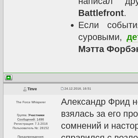
написал д
Battlefront
.
Если событ
суровыми,
де
Мэтта Форбэ
24.12.2016, 16:51
Tinve
Александр Фрид н
The Force Whisperer
взялась за его пр
Группа:
Участники
Сообщений: 1496
сомнений и настор
Регистрация: 7.3.2016
Пользователь №: 28152
справился с возло
Предупреждения: