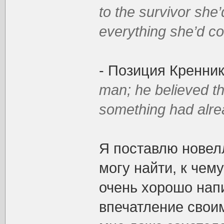
to the survivor she’
everything she’d co
- Позиция Кренни
man; he believed th
something had alre
Я поставлю новел
могу найти, к чем
очень хорошо нап
впечатление свои