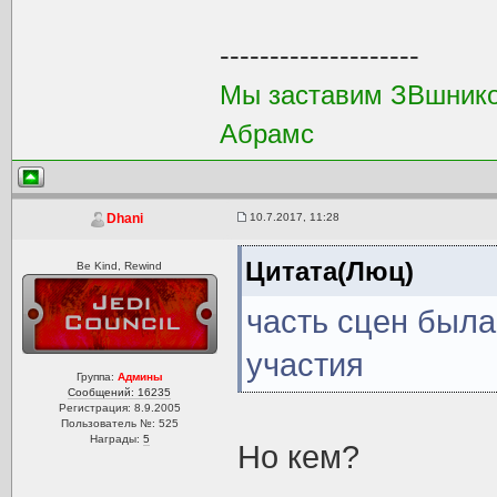
--------------------
Мы заставим ЗВшников
Абрамс
10.7.2017, 11:28
Dhani
Цитата(Люц)
Be Kind, Rewind
часть сцен была
участия
Группа:
Админы
Сообщений: 16235
Регистрация: 8.9.2005
Пользователь №: 525
Награды:
5
Но кем?