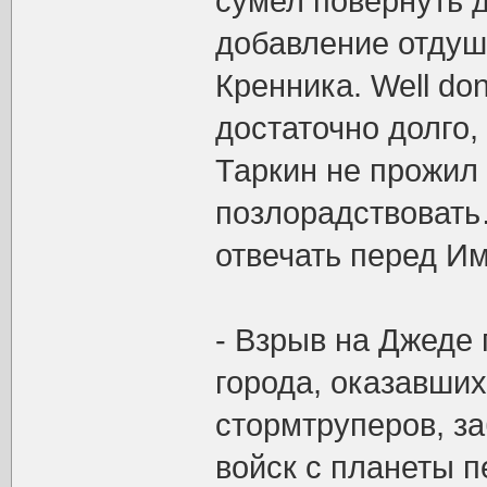
сумел повернуть д
добавление отдуш
Кренника. Well do
достаточно долго,
Таркин не прожил 
позлорадствовать
отвечать перед И
- Взрыв на Джеде 
города, оказавших
стормтруперов, з
войск с планеты 