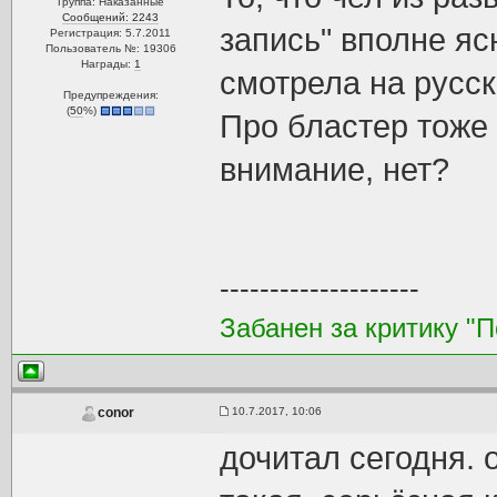
Группа: Наказанные
Сообщений: 2243
запись" вполне яс
Регистрация: 5.7.2011
Пользователь №: 19306
Награды:
1
смотрела на русск
Предупреждения:
(
50
%)
Про бластер тоже
внимание, нет?
--------------------
Забанен за критику "
10.7.2017, 10:06
conor
дочитал сегодня. 