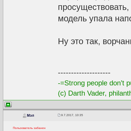
просуществовать, 
модель упала напо
Ну это так, ворчани
--------------------
-=Strong people don’t pu
(c) Darth Vader, philant
9.7.2017, 10:35
Мэл
Пользователь забанен