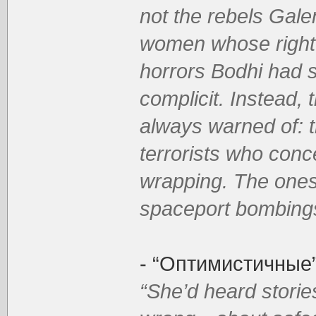
not the rebels Gal
women whose righte
horrors Bodhi had 
complicit. Instead,
always warned of: t
terrorists who conce
wrapping. The ones
spaceport bombings 
- “Оптимистичные
“She’d heard stori