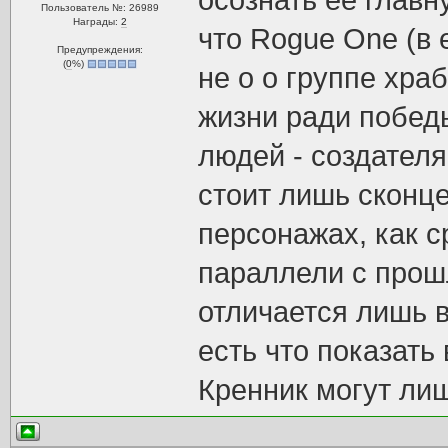
осознать её главн
Пользователь №: 26989
Награды:
2
что Rogue One (в 
Предупреждения:
(
0
%)
не о о группе хра
жизни ради побед
людей - создателя
стоит лишь сконц
персонажах, как с
параллели с прош
отличается лишь в
есть что показать
Кренник могут ли