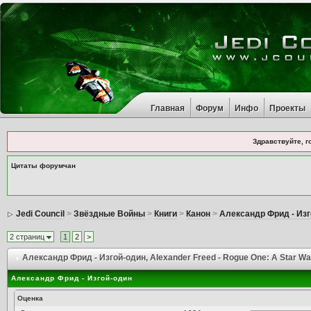
Главная
Форум
Инфо
Проекты
Здравствуйте, г
Цитаты форумчан
Jedi Council
>
Звёздные Войны
>
Книги
>
Канон
>
Александр Фрид - Изг
2 страниц
1
2
>
Александр Фрид - Изгой-один
, Alexander Freed - Rogue One: A Star Wa
Александр Фрид - Изгой-один
Оценка