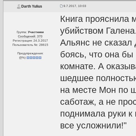
9.7.2017, 10:03
Darth Yulius
Книга прояснила 
убийством Галена.
Группа:
Участники
Сообщений: 370
Альянс не сказал 
Регистрация: 24.3.2017
Пользователь №: 28615
боясь, что она бы
Предупреждения:
(
0
%)
комнате. А оказыв
шедшее полностью
на месте Мон по ш
саботаж, а не про
поднимала руки к 
все усложнили!"