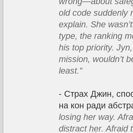
wrong—about safeg
old code suddenly 
explain. She wasn’t
type, the ranking m
his top priority. Jy
mission, wouldn’t be
least.”
- Страх Джин, спо
на кон ради абстр
losing her way. Afra
distract her. Afraid