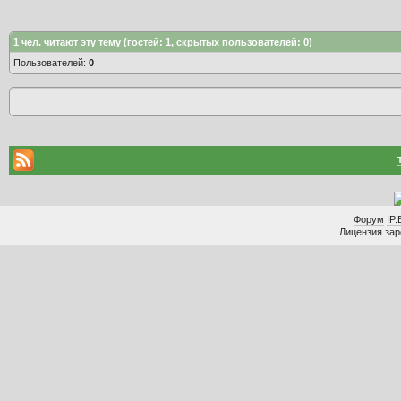
1
чел. читают эту тему (гостей: 1, скрытых пользователей: 0)
Пользователей:
0
Форум
IP.
Лицензия заре