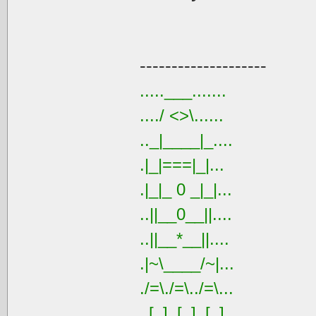
--------------------
.....___.......
..../ <>\......
.._|____|_....
.|_|===|_|...
.|_|_ 0 _|_|...
..||__0__||....
..||__*__||....
.|~\____/~|...
./=\./=\../=\...
_[_]_[_]_[_]__