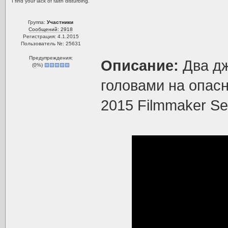
I find your lack of faith disturbing.
Группа:
Участники
Сообщений: 2918
Регистрация: 4.1.2015
Пользователь №: 25631
Предупреждения:
Описание:
Два дж
(
0
%)
головами на опасн
2015 Filmmaker Sel