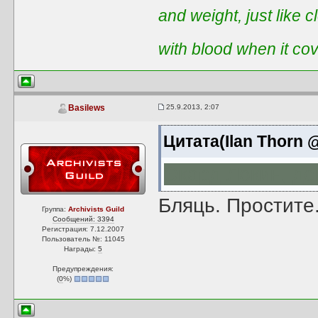
and weight, just like 
with blood when it co
25.9.2013, 2:07
Basilews
Цитата(Ilan Thorn @
Экард Локин, до
Бляць. Простите.
Группа:
Archivists Guild
Сообщений: 3394
Регистрация: 7.12.2007
Пользователь №: 11045
Награды:
5
Предупреждения:
(
0
%)