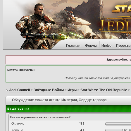
Главная
Форум
Инфо
Проект
Здравствуйте, г
Цитаты форумчан
Повсюду ходили какие-то люди в униформах
Jedi Council
>
Звёздные Войны
>
Игры
>
Star Wars: The Old Republic
Обсуждение сюжета агента Империи
, Сердце террора
Ваша оценка
Как вы оцениваете сюжет этого класса?
Отлично
[
9
]
Хорошо
[
4
]
[26.