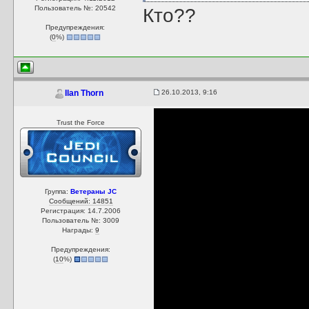
Пользователь №: 20542
Кто??
Предупреждения:
(
0
%)
26.10.2013, 9:16
Ilan Thorn
Trust the Force
Группа:
Ветераны JC
Сообщений: 14851
Регистрация: 14.7.2006
Пользователь №: 3009
Награды:
9
Предупреждения:
(
10
%)