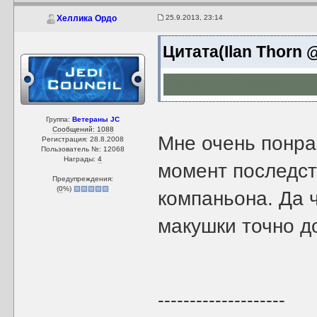
25.9.2013, 23:14
Хеллика Ордо
Цитата(Ilan Thorn @
Экард Локин, до
Группа:
Ветераны JC
Сообщений: 1088
Мне очень понра
Регистрация: 28.8.2008
Пользователь №: 12068
Награды:
4
момент последст
Предупреждения:
(
0
%)
компаньона. Да 
макушки точно д
--------------------