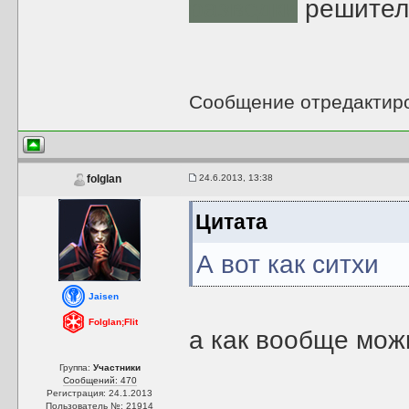
разведки
решител
Сообщение отредактир
24.6.2013, 13:38
folglan
Цитата
А вот как ситхи
Jaisen
Folglan;Flit
а как вообще мож
Группа:
Участники
Сообщений: 470
Регистрация: 24.1.2013
Пользователь №: 21914