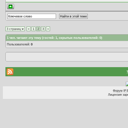
3 страниц
<
1
2
3
>
1
чел. читают эту тему (гостей: 1, скрытых пользователей: 0)
Пользователей:
0
Форум
IP.
Лицензия заре