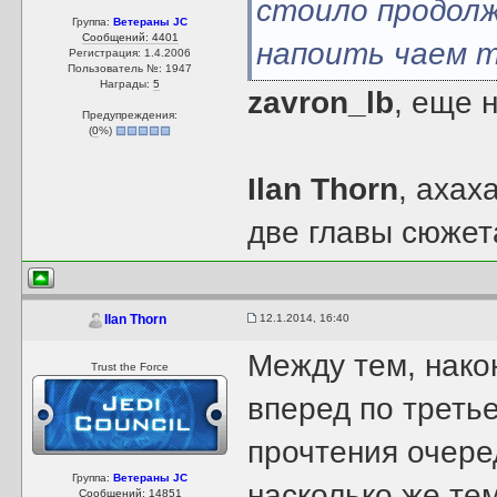
стоило продолж
Группа:
Ветераны JC
Сообщений: 4401
напоить чаем т
Регистрация: 1.4.2006
Пользователь №: 1947
Награды:
5
zavron_lb
, еще 
Предупреждения:
(
0
%)
Ilan Thorn
, ахах
две главы сюжет
12.1.2014, 16:40
Ilan Thorn
Между тем, нако
Trust the Force
вперед по третье
прочтения очеред
Группа:
Ветераны JC
насколько же те
Сообщений: 14851