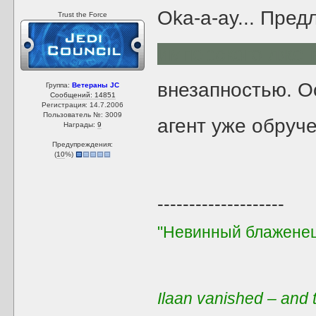
Oka-a-ay... Пре
Trust the Force
имперского лже-
внезапностью. О
Группа:
Ветераны JC
Сообщений: 14851
Регистрация: 14.7.2006
Пользователь №: 3009
агент уже обруче
Награды:
9
Предупреждения:
(
10
%)
--------------------
"Невинный блаженец
Ilaan vanished – and t