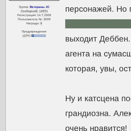
персонажей. Но 
Группа:
Ветераны JC
Сообщений: 14851
Регистрация: 14.7.2006
Пользователь №: 3009
Экард Локин, док
Награды:
9
Предупреждения:
(
10
%)
выходит Деббен..
агента на сумас
которая, увы, ос
Ну и катсцена п
грандиозна. Але
очень нравится!