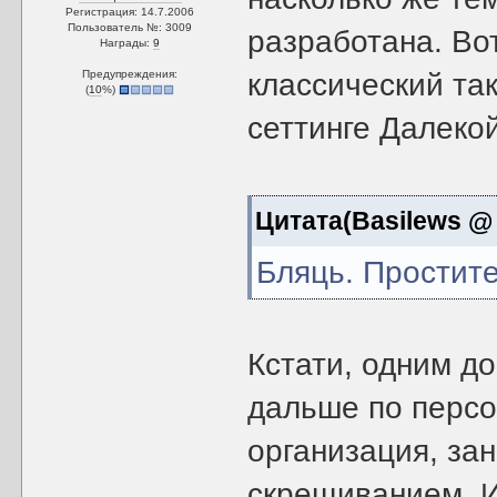
Регистрация: 14.7.2006
Пользователь №: 3009
разработана. Во
Награды:
9
Предупреждения:
классический так
(
10
%)
сеттинге Далеко
Цитата(Basilews @ 
Бляць. Простите
Кстати, одним д
дальше по персо
организация, за
скрещиванием. И