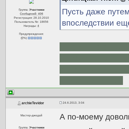
Пусть даже путе
Группа:
Участники
Сообщений: 406
Регистрация: 28.10.2010
впоследствии ещ
Пользователь №: 18656
Награды:
4
Предупреждения:
(
0
%)
Я тоже его отпуст
ошибаюсь, он снов
одном из четырех 
присоединиться.
24.6.2013, 3:04
archieTevidor
А по-моему довол
Мастер-джедай
Группа:
Участники