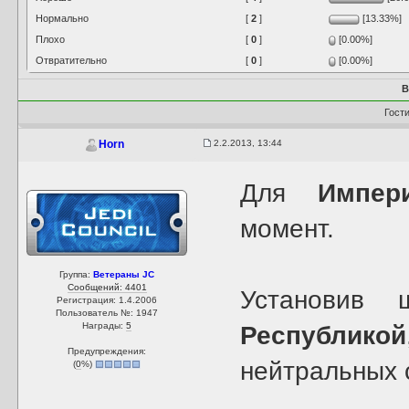
Нормально
[
2
]
[13.33%]
Плохо
[
0
]
[0.00%]
Отвратительно
[
0
]
[0.00%]
В
Гост
2.2.2013, 13:44
Horn
Для
Импер
момент.
Группа:
Ветераны JC
Сообщений: 4401
Установив
Регистрация: 1.4.2006
Пользователь №: 1947
Награды:
5
Республикой
Предупреждения:
нейтральных 
(
0
%)