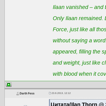
Ilaan vanished – and t
Only Ilaan remained. 
Force, just like all t
without saying a word
appeared, filling the 
and weight, just like 
with blood when it co
23.6.2013, 12:12
Darth Fess
Цитата(Ilan Thorn @ 