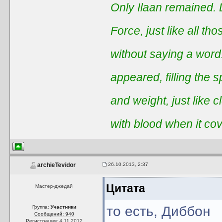
Only Ilaan remained. 
Force, just like all t
without saying a word
appeared, filling the 
and weight, just like 
with blood when it co
26.10.2013, 2:37
archieTevidor
Цитата
Мастер-джедай
то есть, Диббон
Группа:
Участники
Сообщений: 940
Регистрация: 4.11.2012