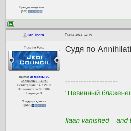
Предупреждения:
(
0
%)
24.6.2013, 13:40
Ilan Thorn
Судя по Annihila
Trust the Force
Группа:
Ветераны JC
--------------------
Сообщений: 14851
Регистрация: 14.7.2006
Пользователь №: 3009
"Невинный блаженец
Награды:
9
Предупреждения:
(
10
%)
Ilaan vanished – and t