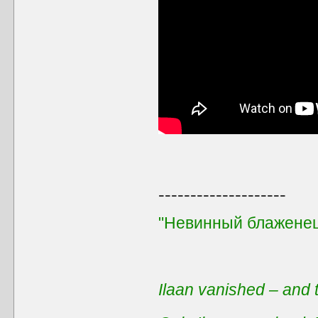
--------------------
"Невинный блаженец
Ilaan vanished – and t