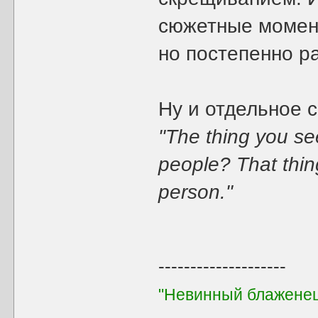
сюжетные момент
но постепенно р
Ну и отдельное с
"The thing you se
people? That thin
person."
--------------------
"Невинный блаженец