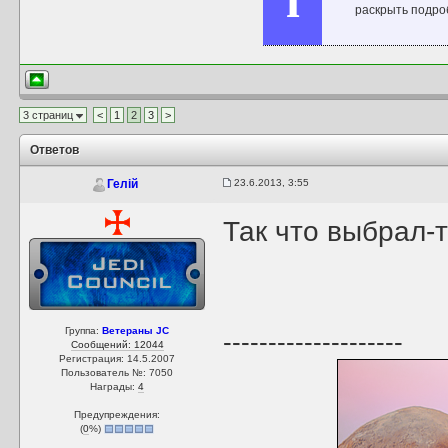
i
раскрыть подроб
3 страниц
<
1
2
3
>
Ответов
23.6.2013, 3:55
Гелій
Так что выбрал-
Группа:
Ветераны JC
--------------------
Сообщений: 12044
Регистрация: 14.5.2007
Пользователь №: 7050
Награды:
4
Предупреждения:
(
0
%)