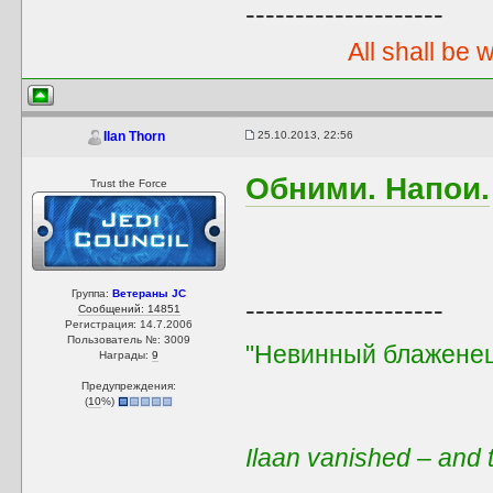
--------------------
All shall be 
25.10.2013, 22:56
Ilan Thorn
Обними. Напои.
Trust the Force
Группа:
Ветераны JC
--------------------
Сообщений: 14851
Регистрация: 14.7.2006
Пользователь №: 3009
"Невинный блаженец
Награды:
9
Предупреждения:
(
10
%)
Ilaan vanished – and t