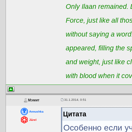
Only Ilaan remained. 
Force, just like all t
without saying a word
appeared, filling the 
and weight, just like 
with blood when it co
31.1.2014, 0:51
Мэмит
Annushka
Цитата
Járel
Особенно если уч