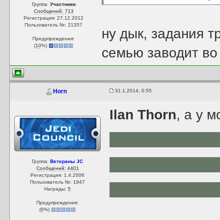
Группа:
Участники
Сообщений: 713
Регистрация: 27.12.2012
Пользователь №: 21357
ну дык, задания т
Предупреждения:
(
10
%)
семью заводит во
31.1.2014, 0:55
Horn
Ilan Thorn
, а у 
он женился по за
соблазнила Темп
Группа:
Ветераны JC
Сообщений: 4401
Регистрация: 1.4.2006
Пользователь №: 1947
очень милое пись
Награды:
5
Предупреждения:
(
0
%)