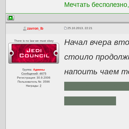
Мечтать бесполезно,
25.10.2013, 22:21
zavron_lb
Начал вчера вто
There is no law we must obey
стоило продолж
напоить чаем т
Группа:
Админы
Сообщений: 4675
Регистрация: 30.9.2006
Пользователь №: 3596
Попытался сказа
Награды:
2
Прослезился.