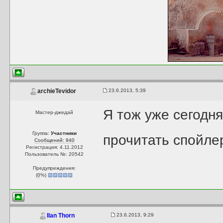
23.6.2013, 5:39
archieTevidor
Я тож уже сегодня
Мастер-джедай
Группа:
Участники
прочитать спойлер
Сообщений: 940
Регистрация: 4.11.2012
Пользователь №: 20542
Предупреждения:
(
0
%)
23.6.2013, 9:29
Ilan Thorn