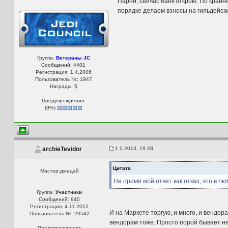
Парни, сейчас банк открою. По крайн
порядке делаем взносы на гильдейски
Группа:
Ветераны JC
Сообщений: 4401
Регистрация: 1.4.2006
Пользователь №: 1947
Награды:
5
Предупреждения:
(
0
%)
1.2.2013, 19:28
archieTevidor
Цитата
Мастер-джедай
Не прими мой ответ как отказ, это в 
Группа:
Участники
Сообщений: 940
Регистрация: 4.11.2012
И на Маркете торгую, и много, и вендор
Пользователь №: 20542
вендорам тоже. Просто порой бывает не 
Предупреждения: