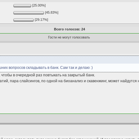
[25.00%]
[45.83%]
[29.17%]
Всего голосов: 24
Гости не могут голосовать
них вопросов складывать в банк. Сам так и делаю :)
 чтобы в очередной раз повтыкать на закрытый банк.
атий, пара слайсингов, по одной на биоанализ и скавенжинг, может найдутся