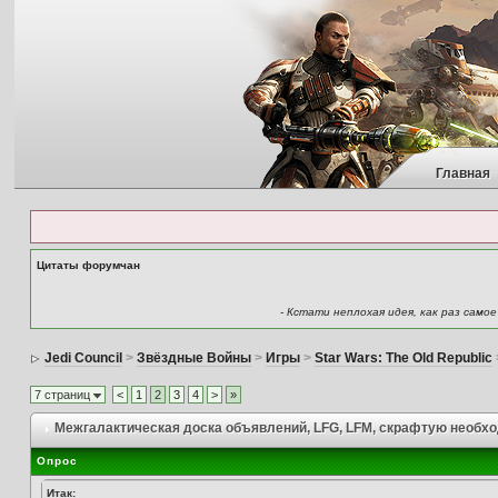
Главная
Цитаты форумчан
- Кстати неплохая идея, как раз само
Jedi Council
>
Звёздные Войны
>
Игры
>
Star Wars: The Old Republic
7 страниц
<
1
2
3
4
>
»
Межгалактическая доска объявлений
, LFG, LFM, скрафтую необхо
Опрос
Итак: