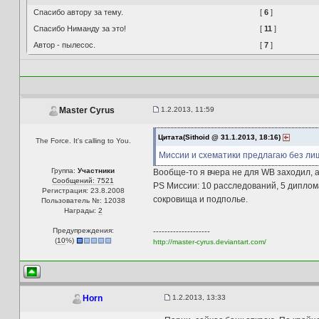
Спасибо автору за тему.
[
6
]
Спасибо Ниманду за это!
[
11
]
Автор - пылесос.
[
7
]
1.2.2013, 11:59
Master Cyrus
Цитата(Sithoid @ 31.1.2013, 18:16)
The Force. It's calling to You.
Миссии и схематики предлагаю без лиш
Группа:
Участники
Вообще-то я вчера не для WB заходил, а
Сообщений: 7521
PS Миссии: 10 расследований, 5 диплом
Регистрация: 23.8.2008
сокровища и подполье.
Пользователь №: 12038
Награды:
2
Предупреждения:
--------------------
(
10
%)
http://master-cyrus.deviantart.com/
1.2.2013, 13:33
Horn