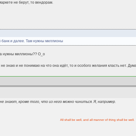
маркете не берут, то вендорам.
й банк и далее. Там нужны миллионы
ка нужны миллионы?? О_о
. я не знаю и не понимаю на что она идёт, то и особого желания класть нет. Ду
е знают, кроме того, что из него можно чиниться. Я, например.
All shall be well, and all manner of thing shall be well.