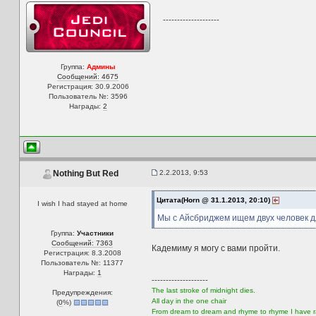
--------------------
Группа:
Админы
Сообщений: 4675
Регистрация: 30.9.2006
Пользователь №: 3596
Награды:
2
2.2.2013, 9:53
Nothing But Red
Цитата(Horn @ 31.1.2013, 20:10)
I wish I had stayed at home
Мы с Айсбриджем ищем двух человек
Группа:
Участники
Сообщений: 7363
Кадемиму я могу с вами пройти.
Регистрация: 8.3.2008
Пользователь №: 11377
Награды:
1
--------------------
The last stroke of midnight dies.
Предупреждения:
All day in the one chair
(
0
%)
From dream to dream and rhyme to rhyme I have 