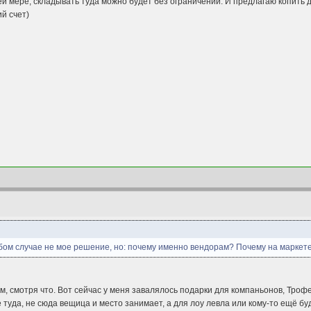
ей мере, складывать туда можно будет без ограничений. И предлагаю копить
й счет)
любом случае не мое решение, но: почему именно вендорам? Почему на маркет
ам, смотря что. Вот сейчас у меня завалялось подарки для компаньонов, Трофе
туда, не сюда вещица и место занимает, а для лоу левла или кому-то ещё бу