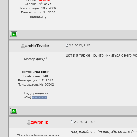
Сообщений: 4675
Регистрация: 30.9.2006
Пользователь №: 3596
Награды:
2
2.2.2013, 8:15
archieTevidor
Вот и я так же. То, что чиниться с него 
Мастер-джедай
Группа:
Участники
Сообщений: 940
Регистрация: 4.11.2012
Пользователь №: 20542
Предупреждения:
(
0
%)
2.2.2013, 9:07
zavron_lb
Ага, нашёл на флоте, где он находи
There is no law we must obey