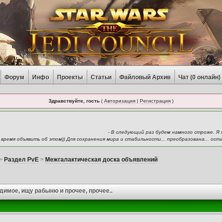
Форум
Инфо
Проекты
Статьи
Файловый Архив
Чат (
0
онлайн)
Здравствуйте, гость
(
Авторизация
|
Регистрация
)
- В следующий раз будем намного строже. 
е время объявить об этом)) Для сохранения мира и стабильности... преобразована... о
>
Раздел PvE
>
Межгалактическая доска объявлений
димое, ищу рабыню и прочее, прочее..