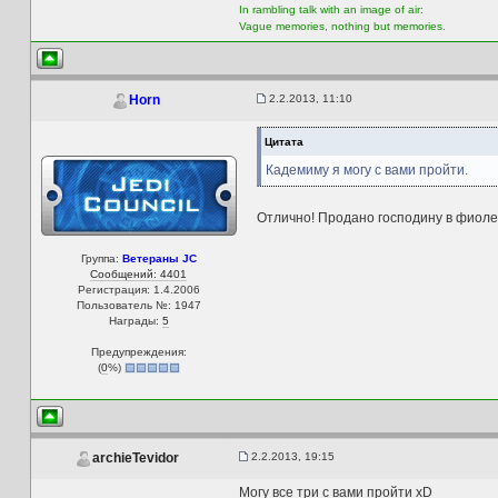
In rambling talk with an image of air:
Vague memories, nothing but memories.
2.2.2013, 11:10
Horn
Цитата
Кадемиму я могу с вами пройти.
Отлично! Продано господину в фиоле
Группа:
Ветераны JC
Сообщений: 4401
Регистрация: 1.4.2006
Пользователь №: 1947
Награды:
5
Предупреждения:
(
0
%)
2.2.2013, 19:15
archieTevidor
Могу все три с вами пройти xD