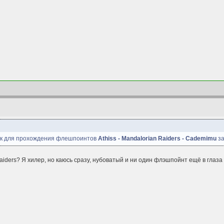
ек для прохождения флешпоинтов
Athiss - Mandalorian Raiders - Cademimu
за
iders? Я хилер, но каюсь сразу, нубоватый и ни один флэшпойнт ещё в глаза 