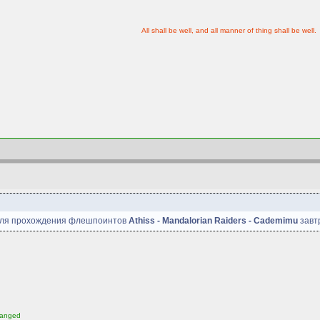
All shall be well, and all manner of thing shall be well.
 для прохождения флешпоинтов
Athiss - Mandalorian Raiders - Cademimu
завтр
ranged