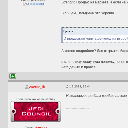
Strenght. Продаю на маркете, а если на 
(
0
%)
В общем, Гильдбанк это хорошо...
Цитата
И предлагаю копить денюжку на второ
А можно подробнее? Для открытия бан
p.s. я потиху кладу туда денежку, но т.к
него деньги и прочее.
1.2.2013, 19:44
zavron_lb
Некоторые про банк вообще ничего н
There is no law we must obey
--------------------
Группа:
Админы