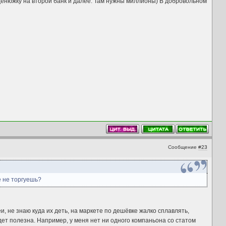
 денюжку на второй банк и далее. Там нужны миллионы) В добровольном
Сообщение
#23
е не торгуешь?
и, не знаю куда их деть, на маркете по дешёвке жалко сплавлять,
дет полезна. Например, у меня нет ни одного компаньона со статом