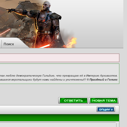
Поиск
Я так люблю демократическую Гильдию, что превращаю её в Империю Архивистов.
ставшиеся верстальщики будут нами найдены и уничтожены!!!
© Праздный и Гелиос