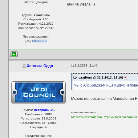
Мастер-джедай
Танк 46 левла =)
Группа:
Участники
Сообщений: 940
Регистрация: 4.11.2012
Пользователь №: 20542
Предупреждения:
(
0
%)
2.2.2013, 21:40
Хеллика Ордо
Цитата(Horn @ 31.1.2013, 22:10)
Мы с Айсбриджем ищем двух челов
Можно попроситься на Mandalorian Ra
Группа:
Ветераны JC
--------------------
Сообщений: 1088
Мечтать бесполезно, стремиться похвально.
Регистрация: 28.8.2008
Пользователь №: 12068
Награды:
4
Предупреждения: