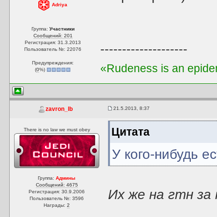
Adriya
Группа:
Участники
Сообщений: 201
Регистрация: 31.3.2013
--------------------
Пользователь №: 22076
Предупреждения:
«Rudeness is an epidem
(
0
%)
21.5.2013, 8:37
zavron_lb
Цитата
There is no law we must obey
У кого-нибудь ес
Группа:
Админы
Сообщений: 4675
Их же на гтн за
Регистрация: 30.9.2006
Пользователь №: 3596
Награды:
2