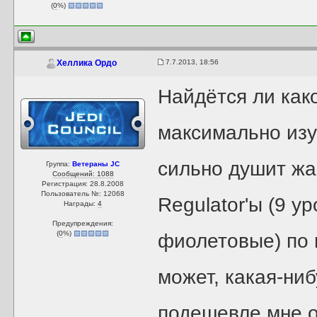
(
0
%)
7.7.2013, 18:56
Хеллика Ордо
Найдётся ли как
максимально изу
сильно душит жа
Группа:
Ветераны JC
Сообщений: 1088
Регистрация: 28.8.2008
Пользователь №: 12068
Regulator'ы (9 ур
Награды:
4
Предупреждения:
(
0
%)
фиолетовые) по ц
может, какая-ни
подешевле мне о