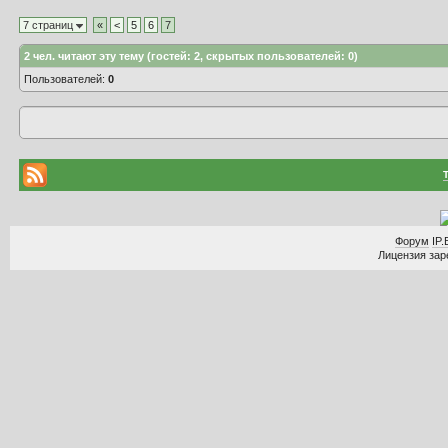
7 страниц
«
<
5
6
7
2
чел. читают эту тему (гостей: 2, скрытых пользователей: 0)
Пользователей:
0
Форум
IP.
Лицензия заре