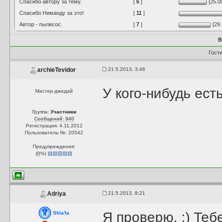
Спасибо автору за тему.
[
6
]
[25.0
Спасибо Ниманду за это!
[
11
]
Автор - пылесос.
[
7
]
[29
В
Гост
21.5.2013, 3:46
archieTevidor
У кого-нибудь есть
Мастер-джедай
Группа:
Участники
Сообщений: 940
Регистрация: 4.11.2012
Пользователь №: 20542
Предупреждения:
(
0
%)
21.5.2013, 8:21
Adriya
Я проверю. :) Те
Shia'la