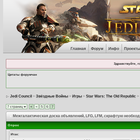
Главная
Форум
Инфо
Проект
Здравствуйте, г
Цитаты форумчан
Jedi Council
>
Звёздные Войны
>
Игры
>
Star Wars: The Old Republic
7 страниц
«
<
5
6
7
Межгалактическая доска объявлений
, LFG, LFM, скрафтую необход
Опрос
Итак: