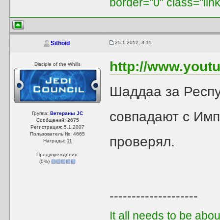
border="0" class="lin
25.1.2012, 3:15
Sithoid
http://www.you
Disciple of the Whills
Шаддаа за Респу
совпадают с Имп
Группа:
Ветераны JC
Сообщений: 2675
Регистрация: 5.1.2007
Пользователь №: 4665
проверял.
Награды:
11
Предупреждения:
(
0
%)
--------------------
It all needs to be abo