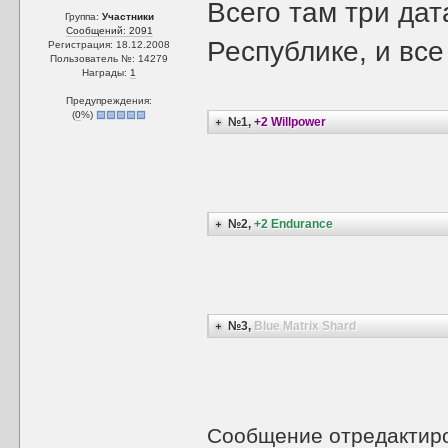
Всего там три дат
Группа:
Участники
Сообщений: 2091
Республике, и все
Регистрация: 18.12.2008
Пользователь №: 14279
Награды:
1
Предупреждения:
(
0
%)
№1,
+2 Willpower
№2,
+2 Endurance
№3,
Blue Matrix Shard
Сообщение отредактир