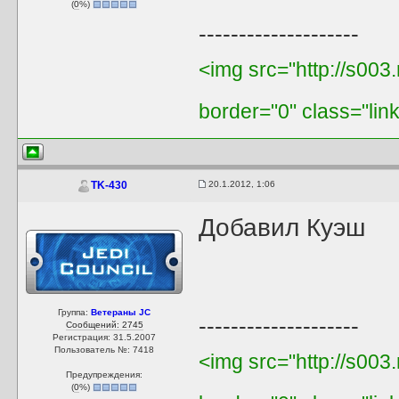
(
0
%)
--------------------
<img src="http://s003
border="0" class="lin
20.1.2012, 1:06
TK-430
Добавил Куэш
Группа:
Ветераны JC
--------------------
Сообщений: 2745
Регистрация: 31.5.2007
Пользователь №: 7418
<img src="http://s003
Предупреждения:
(
0
%)