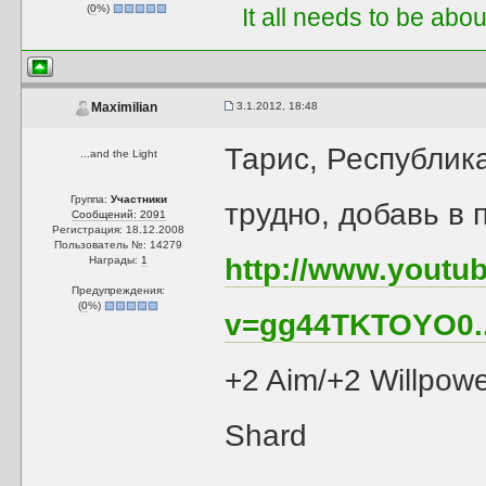
(
0
%)
It all needs to be abo
3.1.2012, 18:48
Maximilian
Тарис, Республика
...and the Light
Группа:
Участники
трудно, добавь в 
Сообщений: 2091
Регистрация: 18.12.2008
Пользователь №: 14279
http://www.youtu
Награды:
1
Предупреждения:
(
0
%)
v=gg44TKTOYO0...
+2 Aim/+2 Willpow
Shard