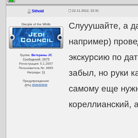
22.11.2012, 22:31
Sithoid
Слууушайте, а да
Disciple of the Whills
например) прове
экскурсию по да
Группа:
Ветераны JC
Сообщений: 2675
Регистрация: 5.1.2007
Пользователь №: 4665
забыл, но руки к
Награды:
11
Предупреждения:
(
0
%)
самому еще нужн
кореллианский, а