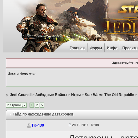
Главная
Форум
Инфо
Проект
Здравствуйте, г
Цитаты форумчан
Jedi Council
>
Звёздные Войны
>
Игры
>
Star Wars: The Old Republic
2 страниц
1
2
>
Гайд по нахождению датакронов
28.12.2011, 18:08
TK-430