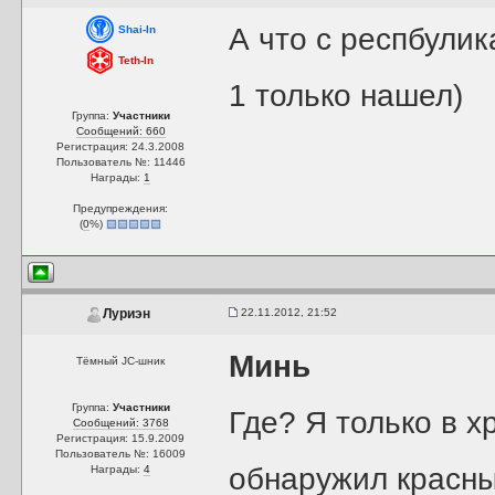
А что с респбули
Shai-In
Teth-In
1 только нашел)
Группа:
Участники
Сообщений: 660
Регистрация: 24.3.2008
Пользователь №: 11446
Награды:
1
Предупреждения:
(
0
%)
22.11.2012, 21:52
Луриэн
Минь
Тёмный JC-шник
Группа:
Участники
Где? Я только в 
Сообщений: 3768
Регистрация: 15.9.2009
Пользователь №: 16009
обнаружил красны
Награды:
4