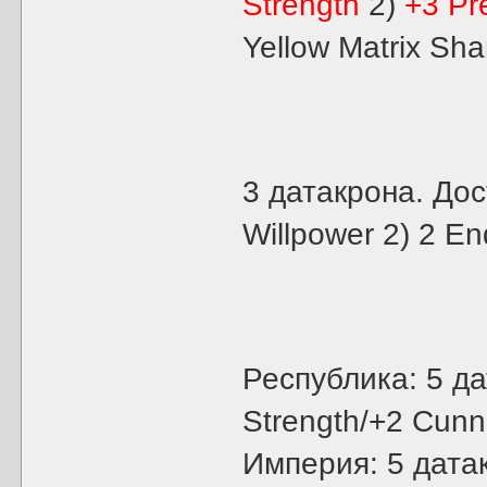
Strength
2)
+3 Pr
Yellow Matrix Sh
3 датакрона. Дос
Willpower 2) 2 E
Республика: 5 да
Strength/+2 Cunn
Империя: 5 датак