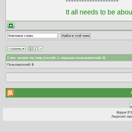
--------------------
It all needs to be abo
2 страниц
1
2
>
1
чел. читают эту тему (гостей: 1, скрытых пользователей: 0)
Пользователей:
0
Форум
IP.
Лицензия заре