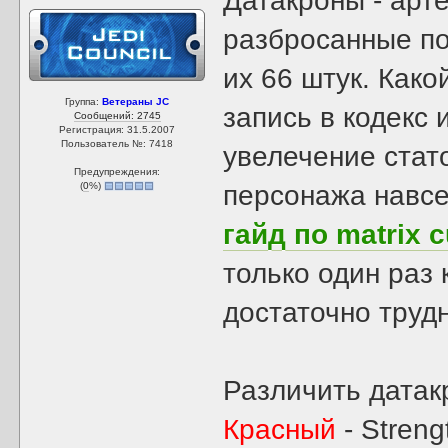
Датакроны - арт
разбросанные по
их 66 штук. Как
Группа:
Ветераны JC
запись в кодекс 
Сообщений: 2745
Регистрация: 31.5.2007
Пользователь №: 7418
увелечение стато
Предупреждения:
(
0
%)
персонажа навсег
гайд по matrix 
только один раз
достаточно труд
Различить датак
Красный
- Streng