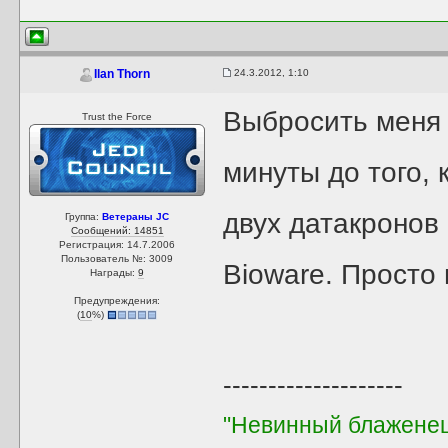
24.3.2012, 1:10
Ilan Thorn
Выбросить меня 
Trust the Force
минуты до того,
двух датакронов 
Группа:
Ветераны JC
Сообщений: 14851
Регистрация: 14.7.2006
Пользователь №: 3009
Bioware. Просто 
Награды:
9
Предупреждения:
(
10
%)
--------------------
"Невинный блаженец