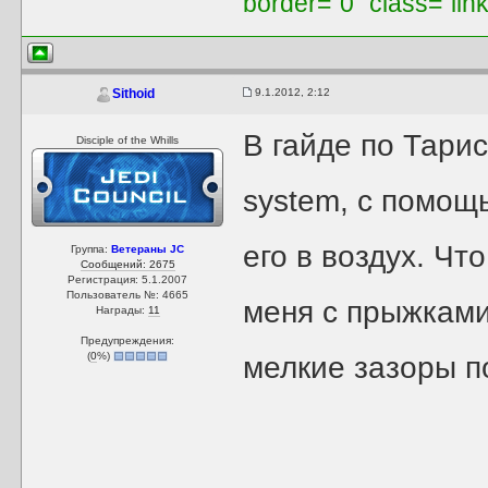
border="0" class="lin
9.1.2012, 2:12
Sithoid
В гайде по Тари
Disciple of the Whills
system, с помощ
его в воздух. Что
Группа:
Ветераны JC
Сообщений: 2675
Регистрация: 5.1.2007
Пользователь №: 4665
меня с прыжками
Награды:
11
Предупреждения:
(
0
%)
мелкие зазоры п