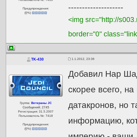
--------------------
Предупреждения:
(
0
%)
<img src="http://s003
border="0" class="lin
1.1.2012, 23:36
TK-430
Добавил Нар Ша
скорее всего, н
датакронов, но т
Группа:
Ветераны JC
Сообщений: 2745
Регистрация: 31.5.2007
Пользователь №: 7418
информацию, кот
Предупреждения:
(
0
%)
империю - ваши 