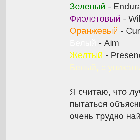
Зеленый
- Endur
Фиолетовый
- Wi
Оранжевый
- Cu
Белый
- Aim
Желтый
- Presen
Белый, с уникал
Я считаю, что л
пытаться объясн
очень трудно най