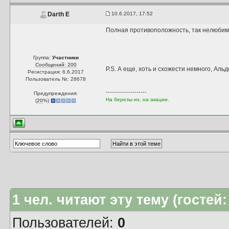
10.6.2017, 17:52
Darth E
Полная противоположность, так нелюбимог
Группа:
Участники
Сообщений: 200
P.S. А еще, хоть и схожести немного, Ал
Регистрация: 6.6.2017
Пользователь №: 28678
--------------------
Предупреждения:
На березы их, на акации.
(
20
%)
1
чел. читают эту тему (гостей:
Пользователей:
0