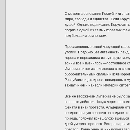
С момента основания Республики знат
мира, свободы и единства.. Если Корус
душой. Однако подписание Корускантск
погряз в одной из самых кровавых гра
под большим сомнением.
Прославленные своей чарующей красот
утопии. Подобно безмятежности ландш
корона и переходила из рук в руки ме
войны всё изменилось —постоянное сп
Империя ситов использовала всю свою
оборонительными силами и взяв корол
Республики и джедаев с невиданным м
захватчиков и нанесли Империи ситов
Всё же вторжение Империи не было з
военные действия. Когда через нескол
Сената в знак протеста. Альдераан о
неоднозначную реакцию на родине: хо
принца, положил конец сложившемуся н
дней умерла королева. Вскоре парламе
престол,. Когда одна из них попытала