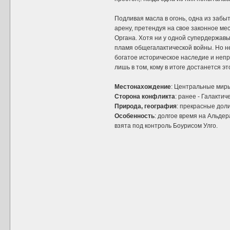
Подливая масла в огонь, одна из заб
арену, претендуя на свое законное ме
Органа. Хотя ни у одной супердержавы
пламя общегалактической войны. Но не
богатое историческое наследие и не
лишь в том, кому в итоге достанется эт
Местонахождение
: Центральные мир
Сторона конфликта
: ранее - Галакти
Природа, география
: прекрасные доли
Особенность
: долгое время на Альде
взята под контроль Боурисом Улго.