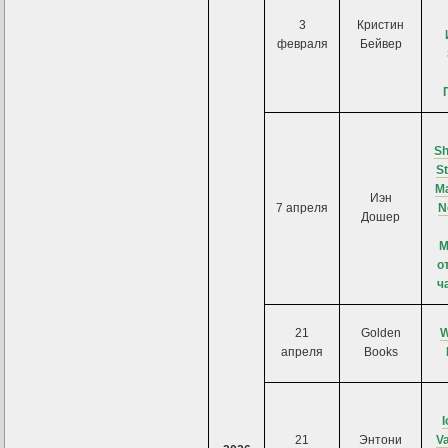
3
Кристин
февраля
Бейвер
Sh
S
Ma
Иэн
7 апреля
N
Дошер
М
о
ч
21
Golden
W
апреля
Books
I
21
Энтони
V