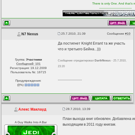
There is only One. And that's 
------------------------------------
25.7.2010, 21:39
Сообщение
#10
N7 Nexus
Да постигнет Knight Errant та же участь
что и третьего Бейна...)))
Группа:
Участники
Сообщение отредактировал
DarthNexus
- 25.7.2010,
Сообщений: 101
23:20
Регистрация: 19.12.2009
Пользователь №: 16715
--------------------
Предупреждения:
(
0
%)
28.7.2010, 13:39
Алекс Маклауд
План выхода книг обновлен. Добавлена 
A Guy Walks Into A Bar
выходящим в 2011 году книгам.