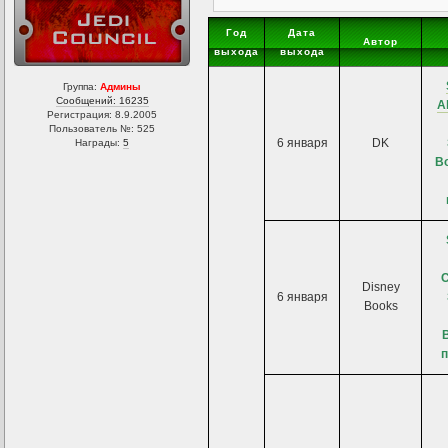
Год
Дата
Автор
выхода
выхода
Группа:
Админы
Сообщений: 16235
A
Регистрация: 8.9.2005
Пользователь №: 525
6 января
DK
Награды:
5
В
C
Disney
6 января
Books