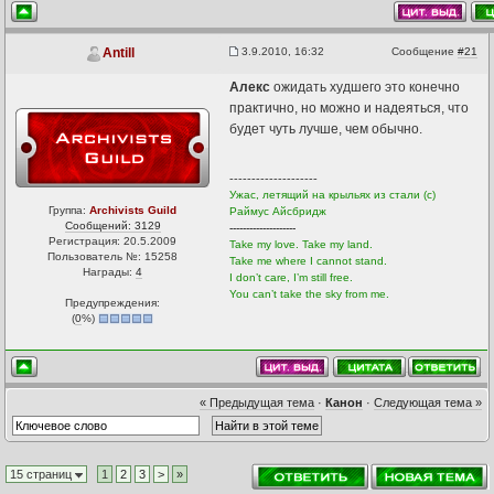
3.9.2010, 16:32
Сообщение
#21
Antill
Алекс
ожидать худшего это конечно
практично, но можно и надеяться, что
будет чуть лучше, чем обычно.
--------------------
Ужас, летящий на крыльях из стали (с)
Группа:
Archivists Guild
Раймус Айсбридж
Сообщений: 3129
--------------------
Регистрация: 20.5.2009
Take my love. Take my land.
Пользователь №: 15258
Take me where I cannot stand.
Награды:
4
I don’t care, I’m still free.
You can’t take the sky from me.
Предупреждения:
(
0
%)
« Предыдущая тема
·
Канон
·
Следующая тема »
15 страниц
1
2
3
>
»