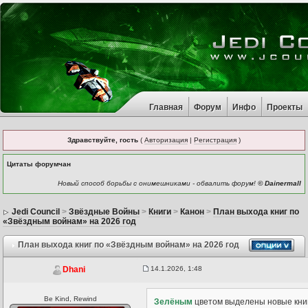
Главная
Форум
Инфо
Проекты
Здравствуйте, гость
(
Авторизация
|
Регистрация
)
Цитаты форумчан
Новый способ борьбы с онимешниками - обвалить форум!
© Dainermall
Jedi Council
>
Звёздные Войны
>
Книги
>
Канон
>
План выхода книг по
«Звёздным войнам» на 2026 год
План выхода книг по «Звёздным войнам» на 2026 год
14.1.2026, 1:48
Dhani
Be Kind, Rewind
Зелёным
цветом выделены новые кни