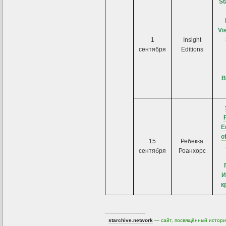
St
Vi
1
Insight
сентября
Editions
В
E
o
15
Ребекка
сентября
Роанхорс
И
к
--------------------
starchive.network
— сайт, посвящённый истори