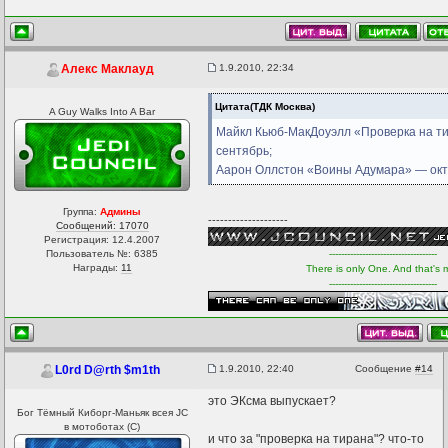
1.9.2010, 22:34
Алекс Маклауд
Цитата(ТДК Москва)
A Guy Walks Into A Bar
Майкл Кьюб-МакДоуэлл «Проверка на т
сентябрь;
Аарон Оллстон «Воины Адумара» — окт
Группа:
Админы
--------------------
Сообщений: 17070
Регистрация: 12.4.2007
Пользователь №: 6385
------------------------------------
Награды:
11
There is only One. And that's 
------------------------------------
1.9.2010, 22:40
Сообщение
#14
L0rd D@rth $m1th
это ЭКсма выпускает?
Бог Тёмный Киборг-Маньяк всея JC
в мотоботах (С)
и что за "проверка на тирана"? что-то