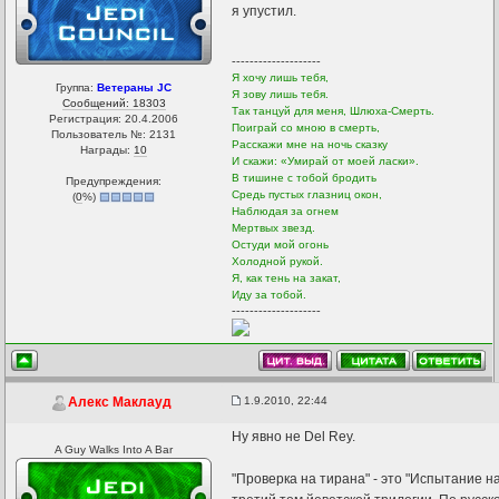
я упустил.
--------------------
Я хочу лишь тебя,
Группа:
Ветераны JC
Я зову лишь тебя.
Сообщений: 18303
Так танцуй для меня, Шлюха-Смерть.
Регистрация: 20.4.2006
Поиграй со мною в смерть,
Пользователь №: 2131
Расскажи мне на ночь сказку
Награды:
10
И скажи: «Умирай от моей ласки».
В тишине с тобой бродить
Предупреждения:
Средь пустых глазниц окон,
(
0
%)
Наблюдая за огнем
Мертвых звезд.
Остуди мой огонь
Холодной рукой.
Я, как тень на закат,
Иду за тобой.
--------------------
1.9.2010, 22:44
Алекс Маклауд
Ну явно не Del Rey.
A Guy Walks Into A Bar
"Проверка на тирана" - это "Испытание на