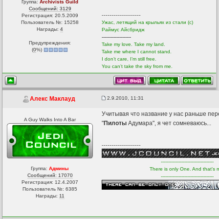
Группа:
Archivists Guild
Сообщений: 3129
--------------------
Регистрация: 20.5.2009
Пользователь №: 15258
Ужас, летящий на крыльях из стали (с)
Награды:
4
Раймус Айсбридж
--------------------
Предупреждения:
Take my love. Take my land.
(
0
%)
Take me where I cannot stand.
I don’t care, I’m still free.
You can’t take the sky from me.
2.9.2010, 11:31
Алекс Маклауд
Учитывая что название у нас раньше пер
A Guy Walks Into A Bar
"
Пилоты
Адумара", я чет сомневаюсь...
--------------------
------------------------------------
Группа:
Админы
There is only One. And that's 
Сообщений: 17070
------------------------------------
Регистрация: 12.4.2007
Пользователь №: 6385
Награды:
11