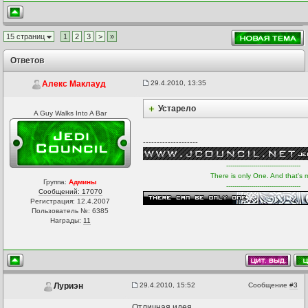
15 страниц
1
2
3
>
»
Ответов
29.4.2010, 13:35
Алекс Маклауд
Устарело
A Guy Walks Into A Bar
--------------------
------------------------------------
There is only One. And that's 
Группа:
Админы
------------------------------------
Сообщений: 17070
Регистрация: 12.4.2007
Пользователь №: 6385
Награды:
11
29.4.2010, 15:52
Сообщение
#3
Луриэн
Отличная идея.