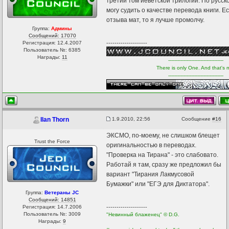
третий том йеветской трилогии. По русск
могу судить о качестве перевода книги. Е
отзыва мат, то я лучше промолчу.
Группа:
Админы
Сообщений: 17070
Регистрация: 12.4.2007
--------------------
Пользователь №: 6385
Награды:
11
------------------------------------
There is only One. And that's 
------------------------------------
1.9.2010, 22:56
Сообщение
#16
Ilan Thorn
ЭКСМО, по-моему, не слишком блещет
Trust the Force
оригинальностью в переводах.
"Проверка на Тирана" - это слабовато.
Работай я там, сразу же предложил бы
вариант "Тирания Лакмусовой
Бумажки" или "ЕГЭ для Диктатора".
Группа:
Ветераны JC
Сообщений: 14851
Регистрация: 14.7.2006
--------------------
Пользователь №: 3009
"Невинный блаженец" © D.G.
Награды:
9