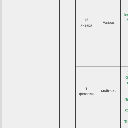
In
13
Various
января
O
3
Майк Чен
февраля
П
к
Th