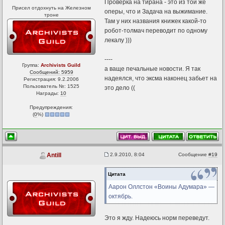
Проверка на тирана - это из той же
Присел отдохнуть на Железном
оперы, что и Задача на выжимание.
троне
Там у них названия книжек какой-то
робот-толмач переводит по одному
лекалу )))
----
Группа:
Archivists Guild
а ваще печальные новости. Я так
Сообщений: 5959
надеялся, что эксма наконец забьет на
Регистрация: 9.2.2006
Пользователь №: 1525
это дело ((
Награды:
10
Предупреждения:
(
0
%)
2.9.2010, 8:04
Сообщение
#19
Antill
Цитата
Аарон Оллстон «Воины Адумара» —
октябрь.
Это я жду. Надеюсь норм переведут.