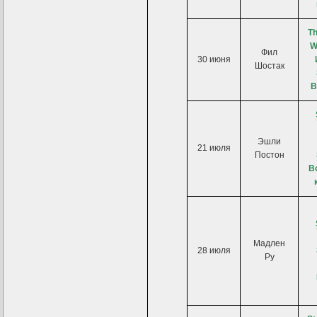
Th
W
Фил
30 июня
Шостак
В
Эшли
21 июля
Постон
В
Мадлен
28 июля
Ру