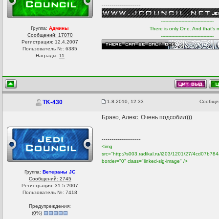
--------------------
------------------------------------
Группа:
Админы
There is only One. And that's 
Сообщений: 17070
------------------------------------
Регистрация: 12.4.2007
Пользователь №: 6385
Награды:
11
1.8.2010, 12:33
Сообщ
TK-430
Браво, Алекс. Очень подсобил)))
--------------------
<img
src="http://s003.radikal.ru/i203/1201/27/4cd07b78
border="0" class="linked-sig-image" />
Группа:
Ветераны JC
Сообщений: 2745
Регистрация: 31.5.2007
Пользователь №: 7418
Предупреждения:
(
0
%)