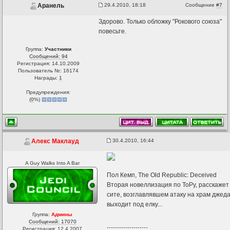
29.4.2010, 18:18
Сообщение
#7
Аранель
Здорово. Только обложку "Рокового союза"
повесьте.
Группа:
Участники
Сообщений: 94
Регистрация: 14.10.2009
Пользователь №: 16174
Награды:
1
Предупреждения:
(
0
%)
30.4.2010, 16:44
Алекс Маклауд
A Guy Walks Into A Bar
Пол Кемп, The Old Republic: Deceived
Вторая новеллизация по ТоРу, расскажет
сите, возглавлявшем атаку на храм джед
выходит под елку...
Группа:
Админы
Сообщений: 17070
--------------------
Регистрация: 12.4.2007