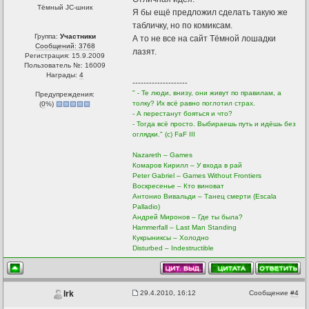
Тёмный JC-шник
Я бы ещё предложил сделать такую же
табличку, но по комиксам.
Группа:
Участники
А то не все на сайт Тёмной лошадки
Сообщений: 3768
лазят.
Регистрация: 15.9.2009
Пользователь №: 16009
Награды:
4
--------------------
" - Те люди, внизу, они живут по правилам, а
Предупреждения:
толку? Их всё равно поглотил страх.
(
0
%)
- А перестанут бояться и что?
- Тогда всё просто. Выбираешь путь и идёшь без
оглядки." (с) FaF III
Nazareth – Games
Комаров Кирилл – У входа в рай
Peter Gabriel – Games Without Frontiers
Воскресенье – Кто виноват
Антонио Вивальди – Танец смерти (Escala
Palladio)
Андрей Миронов – Где ты была?
Hammerfall – Last Man Standing
Кукрыниксы – Холодно
Disturbed – Indestructible
29.4.2010, 16:12
Сообщение
#4
Irk