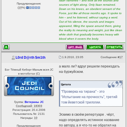
Ilaan vanished – and took all the sounds and
Предупреждения:
sources of light along. Only Ilaan remained.
(
10
%)
Down on his knees, an obedient servant of the
Force, just like all those months ago. It spoke to
him – and he listened, without saying a word.
Out of his silence, the sounds and images
appeared, filling the space around them, giving
the reality its meaning and weight, just like clean
white cloth that gradually becomes heavy with
blood when it covers the body.
1.9.2010, 23:05
Сообщение
#17
L0rd D@rth $m1th
а мало ли? вдруг решили переиздать
Бог Тёмный Киборг-Маньяк всея JC
на буржуйском.
в мотоботах (С)
Цитата
"Проверка на тирана" - это
"Испытание на прочность", третий
Группа:
Ветераны JC
том йеветской трилогии.
Сообщений: 18303
Регистрация: 20.4.2006
Пользователь №: 2131
Эскимо в своём репертуаре . чёрт,
Награды:
10
надо определять истинное название
по автору, а я что-то не обратил на
Предупреждения: