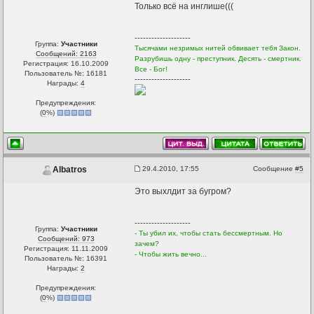
Только всё на инглише(((
--------------------
Группа:
Участники
Тысячами незримых нитей обвивает тебя Закон.
Сообщений: 2163
Разрубишь одну - преступник. Десять - смертник.
Регистрация: 16.10.2009
Все - Бог!
Пользователь №: 16181
--------------------
Награды:
4
Предупреждения:
(
0
%)
29.4.2010, 17:55
Сообщение
#5
Albatros
Это выхлдит за бугром?
--------------------
Группа:
Участники
- Ты убил их, чтобы стать бессмертным. Но
Сообщений: 973
зачем?
Регистрация: 11.11.2009
- Чтобы жить вечно...
Пользователь №: 16391
Награды:
2
Предупреждения:
(
0
%)