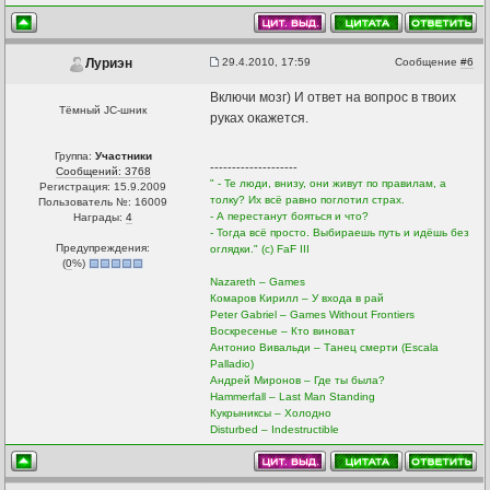
29.4.2010, 17:59
Сообщение
#6
Луриэн
Включи мозг) И ответ на вопрос в твоих
Тёмный JC-шник
руках окажется.
Группа:
Участники
--------------------
Сообщений: 3768
" - Те люди, внизу, они живут по правилам, а
Регистрация: 15.9.2009
толку? Их всё равно поглотил страх.
Пользователь №: 16009
- А перестанут бояться и что?
Награды:
4
- Тогда всё просто. Выбираешь путь и идёшь без
Предупреждения:
оглядки." (с) FaF III
(
0
%)
Nazareth – Games
Комаров Кирилл – У входа в рай
Peter Gabriel – Games Without Frontiers
Воскресенье – Кто виноват
Антонио Вивальди – Танец смерти (Escala
Palladio)
Андрей Миронов – Где ты была?
Hammerfall – Last Man Standing
Кукрыниксы – Холодно
Disturbed – Indestructible