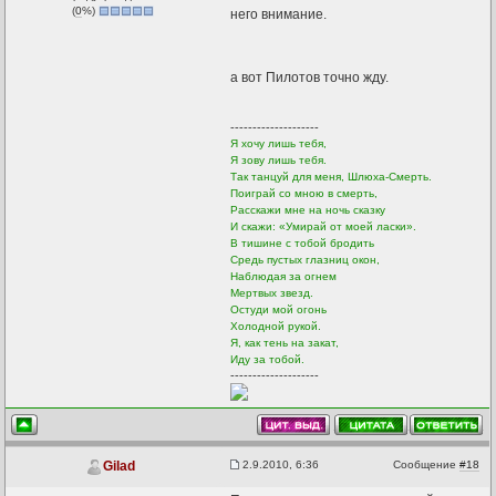
(
0
%)
него внимание.
а вот Пилотов точно жду.
--------------------
Я хочу лишь тебя,
Я зову лишь тебя.
Так танцуй для меня, Шлюха-Смерть.
Поиграй со мною в смерть,
Расскажи мне на ночь сказку
И скажи: «Умирай от моей ласки».
В тишине с тобой бродить
Средь пустых глазниц окон,
Наблюдая за огнем
Мертвых звезд.
Остуди мой огонь
Холодной рукой.
Я, как тень на закат,
Иду за тобой.
--------------------
2.9.2010, 6:36
Сообщение
#18
Gilad