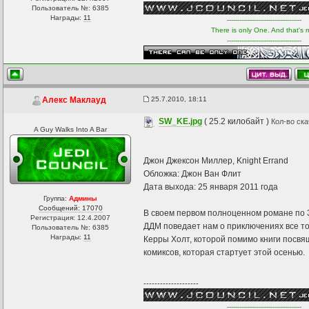
Пользователь №: 6385
Награды:
11
------------------------------------
There is only One. And that's 
------------------------------------
25.7.2010, 18:11
Алекс Маклауд
SW_KE.jpg
( 25.2 килобайт )
Кол-во ска
A Guy Walks Into A Bar
Джон Джексон Миллер, Knight Errand
Обложка: Джон Ван Флит
Дата выхода: 25 января 2011 года
Группа:
Админы
Сообщений: 17070
В своем первом полноценном романе по
Регистрация: 12.4.2007
ДДМ поведает нам о приключениях все т
Пользователь №: 6385
Награды:
11
Керры Холт, которой помимо книги посв
комиксов, которая стартует этой осенью.
--------------------
------------------------------------