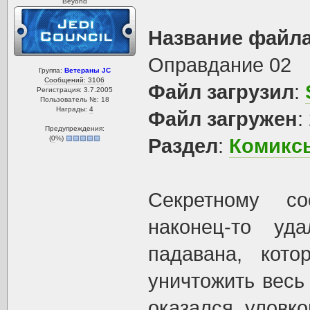
Beyond
Название файл
Оправдание 02
Группа:
Ветераны JC
Сообщений: 3106
Файл загрузил
:
Регистрация: 3.7.2005
Пользователь №: 18
Награды:
4
Файл загружен
:
Предупреждения:
(
0
%)
Раздел
:
Комиксы
Секретному с
наконец-то уд
падавана, кот
уничтожить весь
оказался уловк