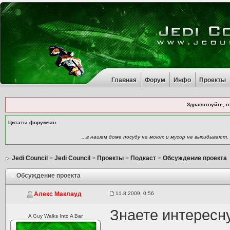
Главная
Форум
Инфо
Проекты
Здравствуйте, г
Цитаты форумчан
...в нашем доме посуду не моют и мусор не выкидывают.
Jedi Council
>
Jedi Council
>
Проекты
>
Подкаст
>
Обсуждение проекта
Обсуждение проекта
11.8.2009, 0:56
Алекс Маклауд
Знаете интересн
A Guy Walks Into A Bar