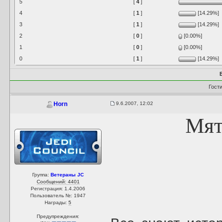
5
[
4
]
4
[
1
]
[14.29%]
3
[
1
]
[14.29%]
2
[
0
]
[0.00%]
1
[
0
]
[0.00%]
0
[
1
]
[14.29%]
Гост
9.6.2007, 12:02
Horn
Мят
Группа:
Ветераны JC
Сообщений: 4401
Регистрация: 1.4.2006
Пользователь №: 1947
Награды:
5
Предупреждения: