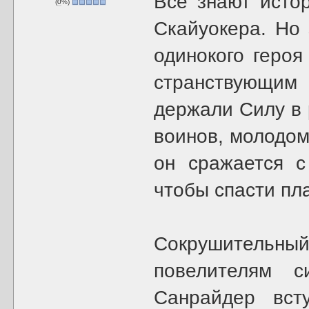
Все знают исто
(
0
%)
Скайуокера. Но 
одинокого героя
странствующи
держали Силу в 
воинов, молодом
он сражается 
чтобы спасти пл
Сокрушительный
повелителям 
Санрайдер вст