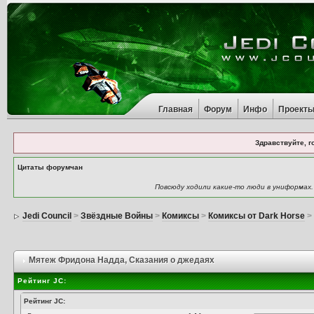
Главная
Форум
Инфо
Проект
Здравствуйте, г
Цитаты форумчан
Повсюду ходили какие-то люди в униформах
Jedi Council
>
Звёздные Войны
>
Комиксы
>
Комиксы от Dark Horse
Мятеж Фридона Надда
, Сказания о джедаях
Рейтинг JC:
Рейтинг JC: