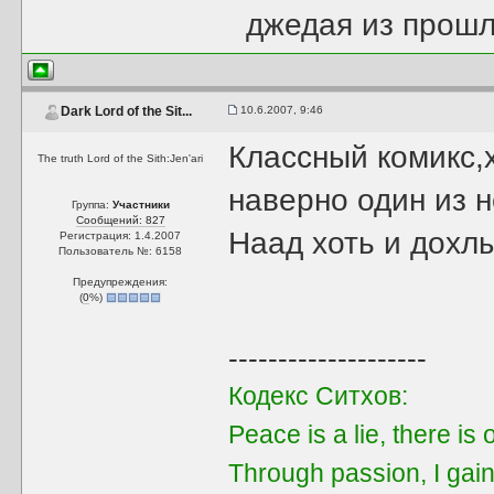
джедая из прошл
10.6.2007, 9:46
Dark Lord of the Sit...
Классный комикс,х
The truth Lord of the Sith:Jen'ari
наверно один из 
Группа:
Участники
Сообщений: 827
Наад хоть и дохл
Регистрация: 1.4.2007
Пользователь №: 6158
Предупреждения:
(
0
%)
--------------------
Кодекс Ситхов:
Peace is a lie, there is
Through passion, I gain