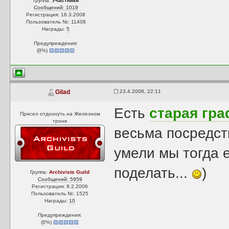
Группа:
Участники
Сообщений: 1019
Регистрация: 16.3.2008
Пользователь №: 11408
Награды:
5
Предупреждения:
(
0
%)
23.4.2008, 22:11
Gilad
Есть
старая гр
Присел отдохнуть на Железном
троне
весьма посредст
умели мы тогда 
поделать...
)
Группа:
Archivists Guild
Сообщений: 5959
Регистрация: 9.2.2006
Пользователь №: 1525
Награды:
10
Предупреждения:
(
0
%)