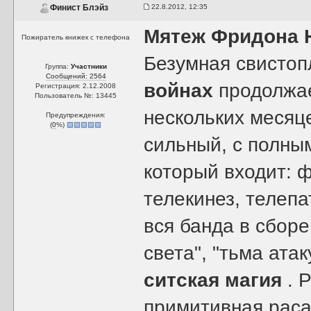
22.8.2012, 12:35
Финист Блэйз
Мятеж Фридона 
Пожиратель книжек с телефона
Безумная свистоп
Группа:
Участники
Сообщений: 2564
войнах
продолжае
Регистрация: 2.12.2008
Пользователь №: 13445
нескольких месяце
Предупреждения:
(
0
%)
сильный, с полны
который входит: 
телекинез, телепа
вся банда в сборе
света", "тьма ата
ситская магия
. 
примитивная раса