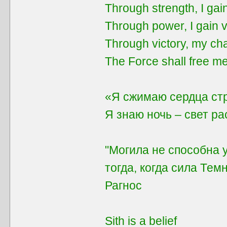
Through strength, I gai
Through power, I gain v
Through victory, my ch
The Force shall free me
«Я сжимаю сердца ст
Я знаю ночь – свет р
"Могила не способна 
тогда, когда сила Тем
Рагнос
Sith is a belief