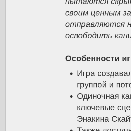
пытаются скрыт
своим ценным за
отправляются н
освободить канц
Особенности и
Игра создава
группой и пот
Одиночная ка
ключевые сцен
Энакина Скай
Также доступ