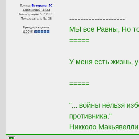
Группа:
Ветераны JC
Сообщений: 4233
Регистрация: 5.7.2005
--------------------
Пользователь №: 38
МЫ все Равны, Но т
Предупреждения:
(
100
%)
=====
У меня есть жизнь, 
=====
"... войны нельзя из
противника."
Никколо Макьявелли