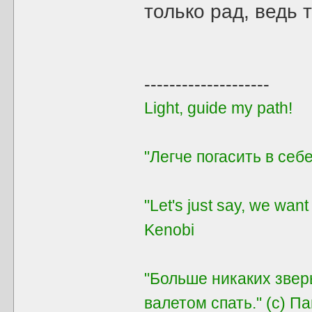
только рад, ведь 
--------------------
Light, guide my path!
"Легче погасить в себе
"Let's just say, we want
Kenobi
"Больше никаких звер
валетом спать." (с) П