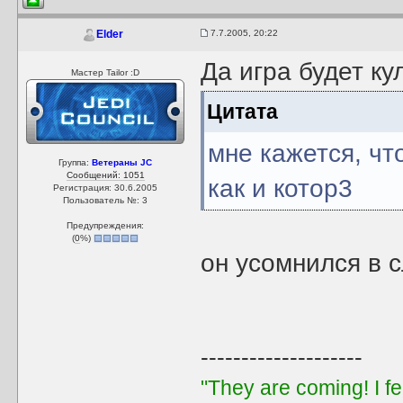
7.7.2005, 20:22
Elder
Да игра будет кул
Мастер Tailor :D
Цитата
мне кажется, чт
Группа:
Ветераны JC
Сообщений: 1051
как и котор3
Регистрация: 30.6.2005
Пользователь №: 3
Предупреждения:
(
0
%)
он усомнился в 
--------------------
"They are coming! I f