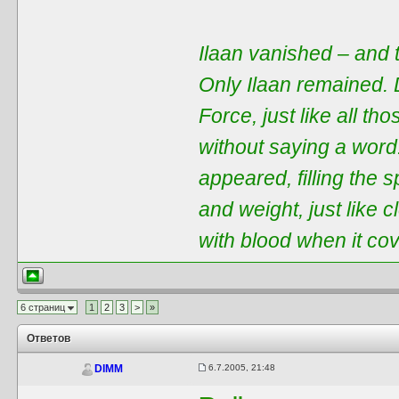
Ilaan vanished – and t
Only Ilaan remained. 
Force, just like all t
without saying a word
appeared, filling the 
and weight, just like 
with blood when it co
6 страниц
1
2
3
>
»
Ответов
6.7.2005, 21:48
DIMM