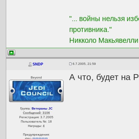
"... войны нельзя из
противника."
Никколо Макьявелли
6.7.2005, 21:59
SNDP
А что, будет на 
Beyond
Группа:
Ветераны JC
Сообщений: 3106
Регистрация: 3.7.2005
Пользователь №: 18
Награды:
4
Предупреждения:
(
0
%)