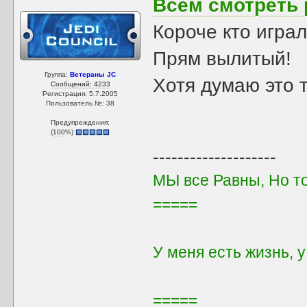
Всём смотреть 
Короче кто игра
Прям вылитый!
Группа:
Ветераны JC
Хотя думаю это 
Сообщений: 4233
Регистрация: 5.7.2005
Пользователь №: 38
Предупреждения:
(
100
%)
--------------------
МЫ все Равны, Но т
=====
У меня есть жизнь, 
=====