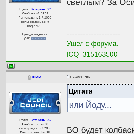
светлым? За Оби
Группа:
Ветераны JC
Сообщений: 3759
Регистрация: 1.7.2005
Пользователь №: 8
Награды:
1
--------------------
Предупреждения:
(
0
%)
Ушел с форума.
ICQ: 315163500
8.7.2005, 7:57
DIMM
Цитата
или Йоду...
Группа:
Ветераны JC
Сообщений: 4233
ВО будет колбаси
Регистрация: 5.7.2005
Пользователь №: 38