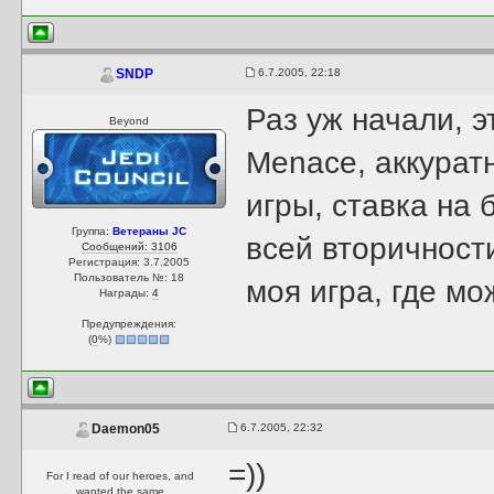
6.7.2005, 22:18
SNDP
Раз уж начали, э
Beyond
Menace, аккурат
игры, ставка на
Группа:
Ветераны JC
всей вторичност
Сообщений: 3106
Регистрация: 3.7.2005
Пользователь №: 18
моя игра, где мо
Награды:
4
Предупреждения:
(
0
%)
6.7.2005, 22:32
Daemon05
=))
For I read of our heroes, and
wanted the same