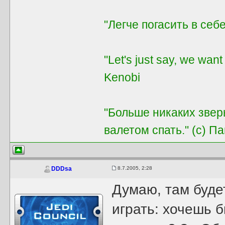
"Легче погасить в себе
"Let's just say, we want
Kenobi
"Больше никаких звер
валетом спать." (с) П
8.7.2005, 2:28
DDDsa
Думаю, там буде
играть: хочешь 